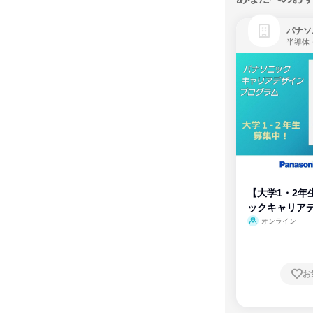
パナソ
半導体
【大学1・2年
ックキャリア
ム
オンライン
お