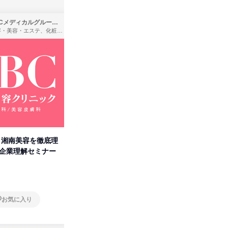
SBCメディカルグループ株式会社
株式会社バンダイ
理容・美容・エステ、化粧品・理美容用品小売、医療・病院
アパレル・繊維・スポーツメーカー、製造・メーカー、ゲーム制作・販売
卒】湘南美容を徹底理
人事の心を動かす「自己表現」
タカラト
付企業理解セミナー
の極意/選考官の本音を動画で公
ビ」を学
開
オンライン
オンラ
お気に入り
お気に入り