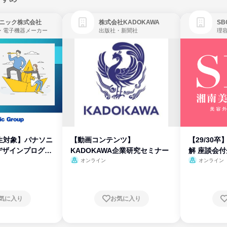
ニック株式会社
株式会社KADOKAWA
・電子機器メーカー
出版社・新聞社
生対象】パナソニ
【動画コンテンツ】
【29/30
デザインプログラ
KADOKAWA企業研究セミナー
解 座談会
オンライン
オンライン
気に入り
お気に入り