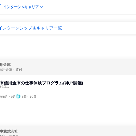
インターン
キャリア
＆
のインターンシップ＆キャリア一覧
用金庫
信用金庫・貸付
庫信用金庫の仕事体験プログラム(神戸開催)
そばに。
6年8月・9月
5日～10日
事株式会社