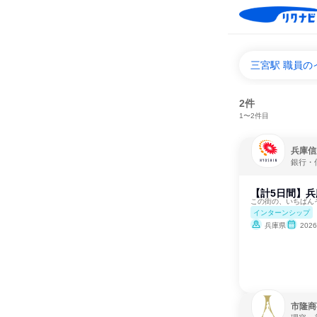
三宮駅 職員
2件
1〜2件目
兵庫信
銀行・
【計5日間】兵
この街の、いちばん
インターンシップ
兵庫県
202
市隆商