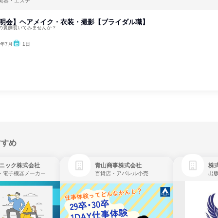
美容・エステ
説明会】ヘアメイク・衣装・撮影【ブライダル職】
の裏側覗いてみませんか？
6年7月
1日
すすめ
ニック株式会社
青山商事株式会社
株式
・電子機器メーカー
百貨店・アパレル小売
出