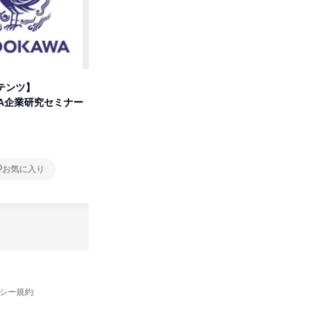
テンツ】
先着順・選考なし|注文住宅の総
【オンラ
WA企業研究セミナー
合職|会社説明会&社長座談会
業界の裏
明会
オンライン
オンラ
お気に入り
お気に入り
バシー規約