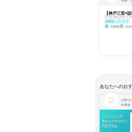
理容・
【神戸三宮×
ブライダルスタッフ
説明会・イベント
兵庫県
202
あなたへのお
パナソ
半導体