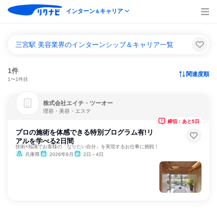
インターン
キャリア
＆
三宮駅 美容業界のインターンシップ＆キャリア一覧
1件
関連度順
1〜1件目
株式会社エイチ・ツーオー
理容・美容・エステ
締切：あと5日
プロの施術を体感できる特別プログラム有!リ
アルを学べる2日間
技術×知識でお客様の「なりたい自分」を実現するお仕事に挑戦！
兵庫県
2026年8月
2日～4日