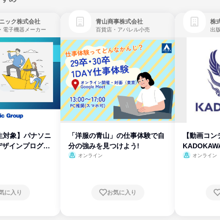
ニック株式会社
青山商事株式会社
株式
・電子機器メーカー
百貨店・アパレル小売
出
生対象】パナソニ
「洋服の青山」の仕事体験で自
【動画コン
デザインプログラ
分の強みを見つけよう!
KADOKA
オンライン
オンライン
気に入り
お気に入り