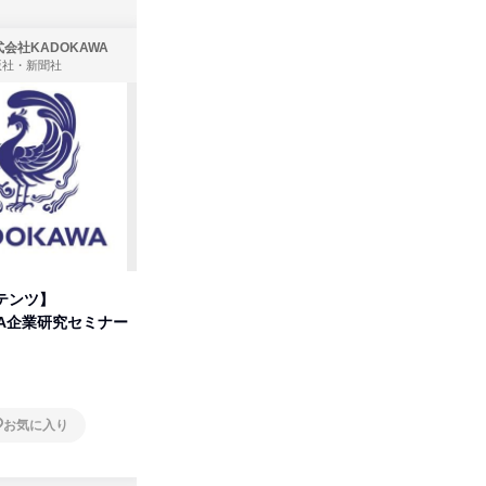
会社KADOKAWA
株式会社住まいず
版社・新聞社
製造・メーカー、建築設計
テンツ】
先着順・選考なし|注文住宅の総
タカラト
WA企業研究セミナー
合職|会社説明会&社長座談会
ビ」を学
オンライン
オンラ
お気に入り
お気に入り