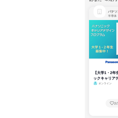
パナソ
半導体
【大学1・2年
ックキャリア
ム
オンライン
お