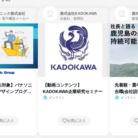
ニック株式会社
株式会社KADOKAWA
株
・電子機器メーカー
出版社・新聞社
製
生対象】パナソニ
【動画コンテンツ】
先着順・選
デザインプログラ
KADOKAWA企業研究セミナー
合職|会社
オンライン
オンライン
気に入り
お気に入り