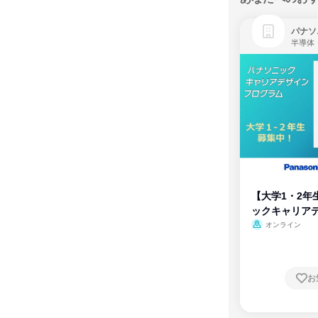
パナソ
半導体
【大学1・2年
ックキャリア
ム
オンライン
お