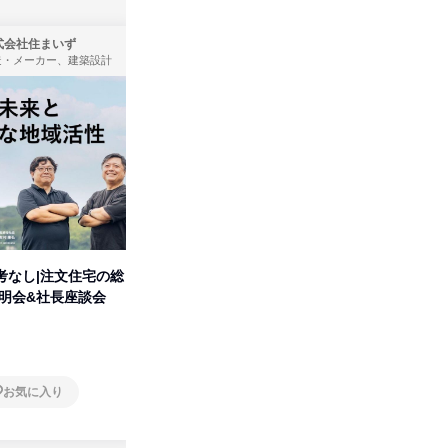
式会社住まいず
株式会社タカラトミー
造・メーカー、建築設計
製造・メーカー
考なし|注文住宅の総
タカラトミーグループの「アソ
人事の心
説明会&社長座談会
ビ」を学ぶ 1dayセミナー
の極意/
開
オンライン
オンラ
お気に入り
お気に入り