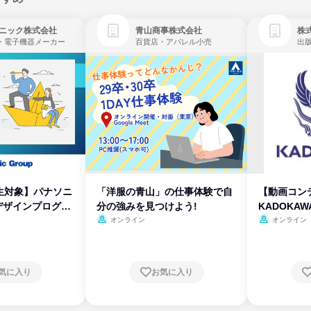
ニック株式会社
青山商事株式会社
株式
・電子機器メーカー
百貨店・アパレル小売
出
生対象】パナソニ
「洋服の青山」の仕事体験で自
【動画コン
デザインプログラ
分の強みを見つけよう!
KADOKA
オンライン
オンライン
気に入り
お気に入り