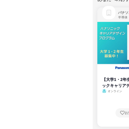
パナソ
半導体
【大学1・2年
ックキャリア
ム
オンライン
お