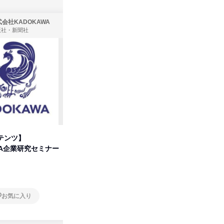
会社KADOKAWA
株式会社住まいず
版社・新聞社
製造・メーカー、建築設計
テンツ】
先着順・選考なし|注文住宅の総
タカラト
WA企業研究セミナー
合職|会社説明会&社長座談会
ビ」を学
オンライン
オンラ
お気に入り
お気に入り