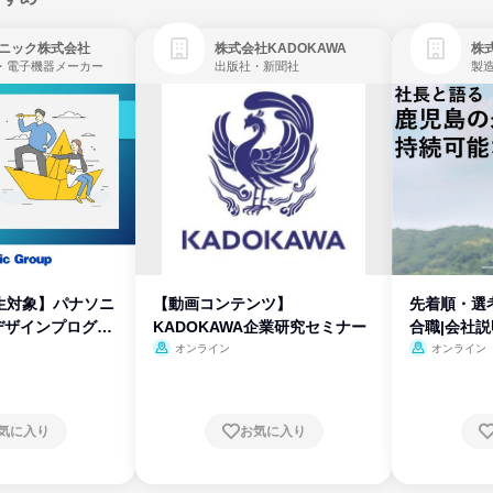
ニック株式会社
株式会社KADOKAWA
株
・電子機器メーカー
出版社・新聞社
製
生対象】パナソニ
【動画コンテンツ】
先着順・選
デザインプログラ
KADOKAWA企業研究セミナー
合職|会社
オンライン
オンライン
気に入り
お気に入り