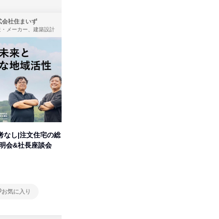
式会社住まいず
株式会社タカラトミー
造・メーカー、建築設計
製造・メーカー
考なし|注文住宅の総
タカラトミーグループの「アソ
人事の心
説明会&社長座談会
ビ」を学ぶ 1dayセミナー
の極意/
開
オンライン
オンラ
お気に入り
お気に入り