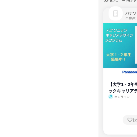
パナソ
半導体
【大学1・2年
ックキャリア
ム
オンライン
お