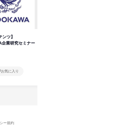
テンツ】
先着順・選考なし|注文住宅の総
プログラ
WA企業研究セミナー
合職|会社説明会&社長座談会
しくアル
オンライン
オンラ
お気に入り
お気に入り
バシー規約