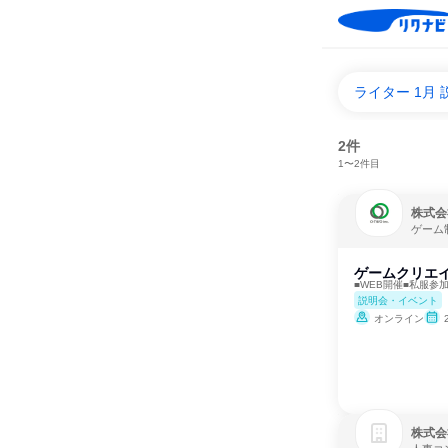
ライター 1月
2件
1〜2件目
株式会
ゲーム
ゲームクリエ
■WEB開催■私服参加
説明会・イベント
オンライン
株式会