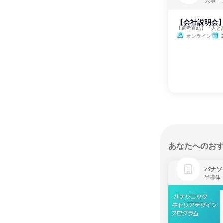
人事コ
【会社説明会
【選考直結】「人と
オンライン
あなたへのお
パナソ
半導体