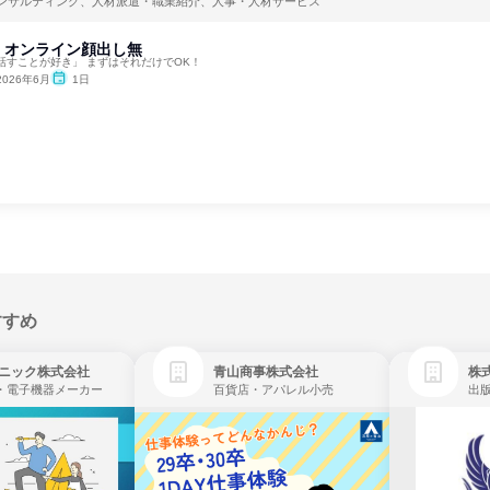
ンサルティング、人材派遣・職業紹介、人事・人材サービス
】オンライン顔出し無
話すことが好き」 まずはそれだけでOK！
2026年6月
1日
すすめ
ニック株式会社
青山商事株式会社
株式
・電子機器メーカー
百貨店・アパレル小売
出