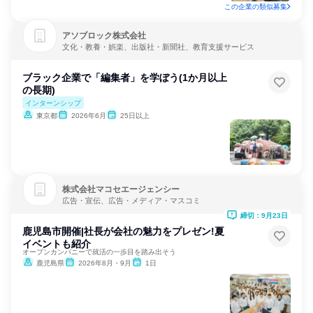
この企業の類似募集
アソブロック株式会社
文化・教養・娯楽、出版社・新聞社、教育支援サービス
ブラック企業で「編集者」を学ぼう(1か月以上
の長期)
インターンシップ
東京都
2026年6月
25日以上
株式会社マコセエージェンシー
広告・宣伝、広告・メディア・マスコミ
締切：9月23日
鹿児島市開催|社長が会社の魅力をプレゼン!夏
イベントも紹介
オープンカンパニーで就活の一歩目を踏み出そう
鹿児島県
2026年8月・9月
1日