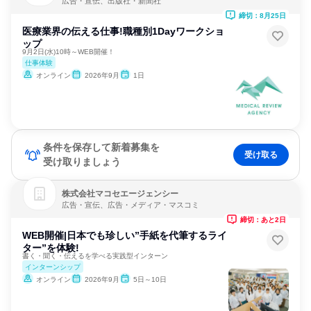
広告・宣伝、出版社・新聞社
締切：8月25日
医療業界の伝える仕事!職種別1Dayワークショ
ップ
9月2日(水)10時～WEB開催！
仕事体験
オンライン
2026年9月
1日
条件を保存して新着募集を
受け取る
受け取りましょう
株式会社マコセエージェンシー
広告・宣伝、広告・メディア・マスコミ
締切：あと2日
WEB開催|日本でも珍しい”手紙を代筆するライ
ター”を体験!
書く・聞く・伝えるを学べる実践型インターン
インターンシップ
オンライン
2026年9月
5日～10日