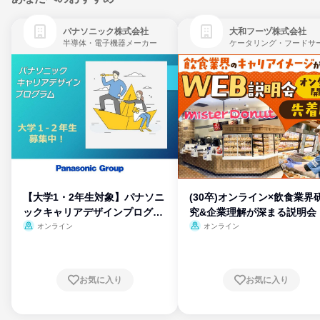
パナソニック株式会社
大和フーヅ株式会社
半導体・電子機器メーカー
【大学1・2年生対象】パナソニ
(30卒)オンライン×飲食業界
ックキャリアデザインプログラ
究&企業理解が深まる説明会
ム
オンライン
オンライン
お気に入り
お気に入り