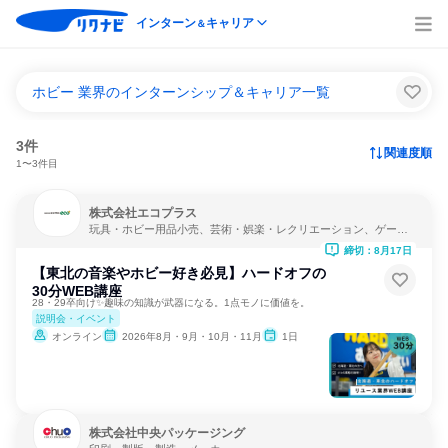
インターン
キャリア
＆
ホビー 業界のインターンシップ＆キャリア一覧
3件
関連度順
1〜3件目
株式会社エコプラス
玩具・ホビー用品小売、芸術・娯楽・レクリエーション、ゲーム
制作・販売
締切：8月17日
【東北の音楽やホビー好き必見】ハードオフの
30分WEB講座
28・29卒向け✨趣味の知識が武器になる。1点モノに価値を。
説明会・イベント
オンライン
2026年8月・9月・10月・11月
1日
株式会社中央パッケージング