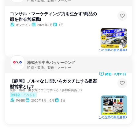
印刷・製版、製造・メーカー
コンサル・マーケティング力を生かす!商品の
顔を作る営業職!
オンライン
2026年2月
1日
この企業の類似募集
株式会社中央パッケージング
印刷・製版、製造・メーカー
締切：8月31日
【静岡】ノルマなし!思いをカタチにする提案
型営業とは?
業界・職種・働き方について学べる！参加特典あり⭐
説明会・イベント
静岡県
2026年8月・9月
1日
この企業の類似募集