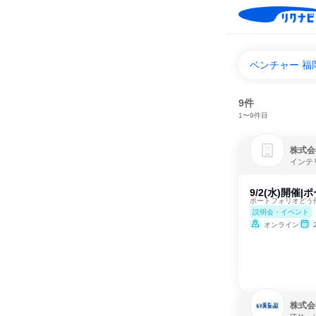
ベンチャー 
9件
1〜9件目
株式会
インテ
9/2(水)開
ポートフォリオどう
説明会・イベント
オンライン
株式会