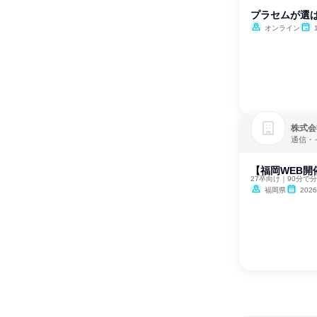
プラセムが選
オンライン
株式会
通信・
【福岡WEB開
27卒向け｜90分で
福岡県
202