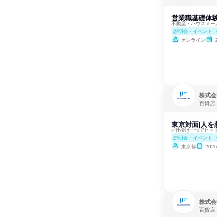
営業職基礎体験
不動産・ハウスメー
説明会・イベント
オンライン
株式会
百貨店
東京対面|人を
✅仕掛け一つでヒッ
説明会・イベント
東京都
202
株式会
百貨店