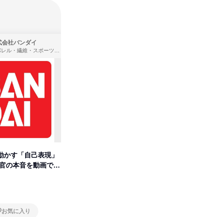
式会社バンダイ
株式会社住まいず
アパレル・繊維・スポーツメーカー、製造・メーカー、ゲーム制作・販売
製造・メーカー、建築設計
動かす「自己表現」
先着順・選考なし|注文住宅の総
【オンラ
考官の本音を動画で公
合職|会社説明会&社長座談会
業界の裏
明会
オンライン
オンラ
お気に入り
お気に入り