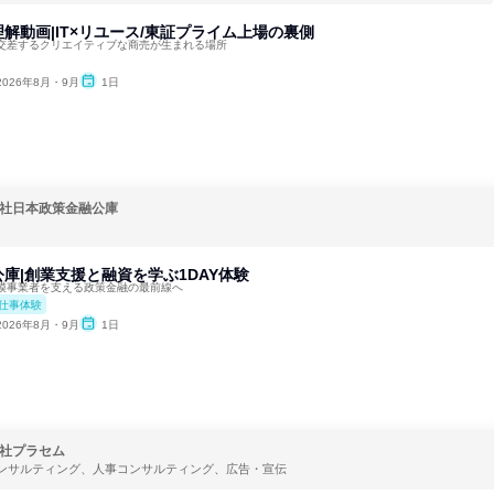
解動画|IT×リユース/東証プライム上場の裏側
交差するクリエイティブな商売が生まれる場所
2026年8月・9月
1日
社日本政策金融公庫
庫|創業支援と融資を学ぶ1DAY体験
模事業者を支える政策金融の最前線へ
仕事体験
2026年8月・9月
1日
社プラセム
ンサルティング、人事コンサルティング、広告・宣伝