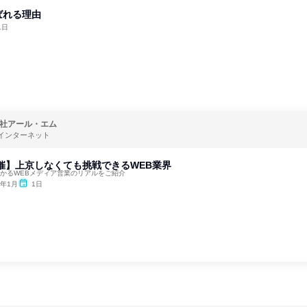
ばれる理由
1日
社アール・エム
インターネット
催】上京しなくても挑戦できるWEB業界
分かるWEBメディア営業のリアルをご紹介
6年1月
1日