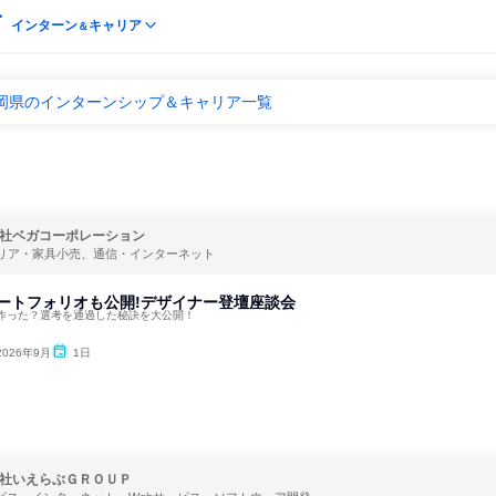
インターン
キャリア
＆
福岡県のインターンシップ＆キャリア一覧
社ベガコーポレーション
リア・家具小売、通信・インターネット
催|ポートフォリオも公開!デザイナー登壇座談会
作った？選考を通過した秘訣を大公開！
2026年9月
1日
社いえらぶＧＲＯＵＰ