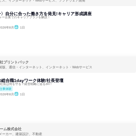
ービス、インターネット・Webサービス、ソフトウェア開発
ー〉自分に合った働き方を発見!キャリア形成講座
ャー企業でのキャリアプランを解説！
2026年8月
1日
社プリントパック
製版、通信・インターネット、インターネット・Webサービス
総合職1dayワーク体験/社長登壇
減時社長は何を守る？経営戦略に迫る3H！
仕事体験
2026年8月
1日
ーム株式会社
メーカー、建築設計、不動産