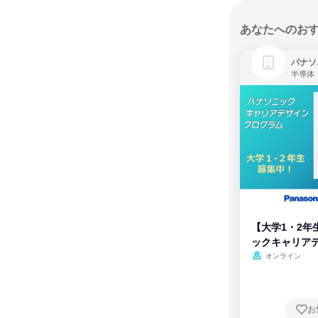
あなたへのお
パナソ
半導体
【大学1・2年
ックキャリア
ム
オンライン
お