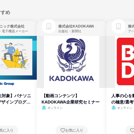
すすめ
ニック株式会社
株式会社KADOKAWA
株
・電子機器メーカー
出版社・新聞社
生対象】パナソニ
【動画コンテンツ】
人事の心を
デザインプログラ
KADOKAWA企業研究セミナー
の極意/選
開
オンライン
オンライン
気に入り
お気に入り