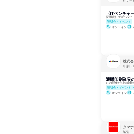
ITサ
〈ITベンチャ
採用責任者がベンチ
説明会・イベント
オンライン
株式会
印刷・
通販印刷業界の
8/26開催/売上急
説明会・イベント
オンライン
タマホ
製造・