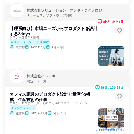
株式会社ソリューション・アンド・テクノロジー
ITサービス、ソフトウェア開発
締切：あと4日
【理系向け】市場ニーズからプロダクトを設計
する2days
システム企画＆AI開発
説明会・イベント
仕事体験
東京都
2026年9月
2日～4日
株式会社イトーキ
製造・メーカー
締切：10月18日
オフィス家具のプロダクト設計と量産化/機
械・生産技術の仕事
企画から製造まで一貫。ものづくりのプロフェッショナル
インターンシップ
滋賀県
2026年11月
5日～10日
この企業の類似募集