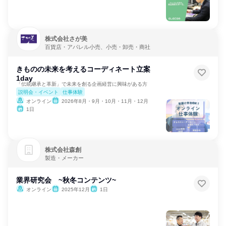
株式会社さが美
百貨店・アパレル小売、小売・卸売・商社
きものの未来を考えるコーディネート立案
1day
「伝統継承と革新」で未来を創る企画経営に興味がある方
説明会・イベント
仕事体験
オンライン
2026年8月・9月・10月・11月・12月
1日
株式会社森創
製造・メーカー
業界研究会 ~秋冬コンテンツ~
オンライン
2025年12月
1日