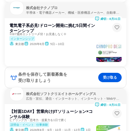
株式会社テクノプロ
半導体・電子機器メーカー、機械・医療機器メーカー、自動車・
輸送機器メーカー
締切：8月31日
電気電子系必見!ドローン開発に挑む5日間イン
ターンシップ
※8/7最終エントリー〆切！お見逃しなく※
インターンシップ
東京都
2026年8月
5日～10日
条件を保存して新着募集を
受け取る
受け取りましょう
株式会社ソフトクリエイトホールディングス
広告・宣伝、通信・インターネット、インターネット・Webサー
ビス
締切：8月31日
【対面1DAY】営業向け|ITソリューション×コ
ンサル体験
ヒアリング力・思考力・提案力を1日で磨く
説明会・イベント
仕事体験
東京都
2026年8月・9月・10月・11月・12月
1日