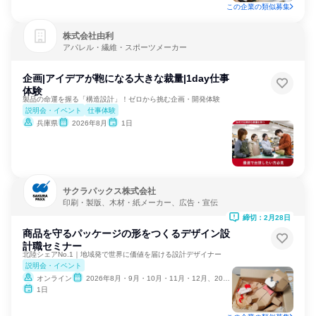
この企業の類似募集
株式会社由利
アパレル・繊維・スポーツメーカー
企画|アイデアが鞄になる大きな裁量|1day仕事
体験
製品の命運を握る「構造設計」！ゼロから挑む企画・開発体験
説明会・イベント
仕事体験
兵庫県
2026年8月
1日
サクラパックス株式会社
印刷・製版、木材・紙メーカー、広告・宣伝
締切：2月28日
商品を守るパッケージの形をつくるデザイン設
計職セミナー
北陸シェアNo.1｜地域発で世界に価値を届ける設計デザイナー
説明会・イベント
オンライン
2026年8月・9月・10月・11月・12月、2027年1月・2月
1日