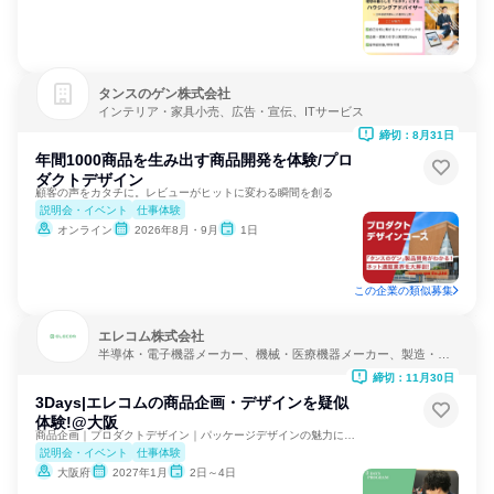
タンスのゲン株式会社
インテリア・家具小売、広告・宣伝、ITサービス
締切：8月31日
年間1000商品を生み出す商品開発を体験/プロ
ダクトデザイン
顧客の声をカタチに。レビューがヒットに変わる瞬間を創る
説明会・イベント
仕事体験
オンライン
2026年8月・9月
1日
この企業の類似募集
エレコム株式会社
半導体・電子機器メーカー、機械・医療機器メーカー、製造・メ
ーカー
締切：11月30日
3Days|エレコムの商品企画・デザインを疑似
体験!@大阪
商品企画｜プロダクトデザイン｜パッケージデザインの魅力に迫る
説明会・イベント
仕事体験
大阪府
2027年1月
2日～4日