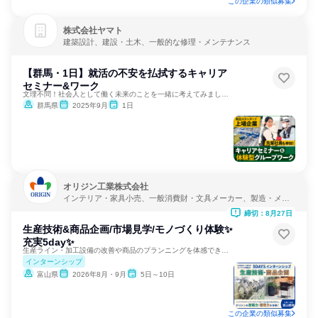
この企業の類似募集
株式会社ヤマト
建築設計、建設・土木、一般的な修理・メンテナンス
【群馬・1日】就活の不安を払拭するキャリア
セミナー&ワーク
文理不問！社会人として働く未来のことを一緒に考えてみましょう
群馬県
2025年9月
1日
オリジン工業株式会社
インテリア・家具小売、一般消費財・文具メーカー、製造・メー
カー
締切：8月27日
生産技術&商品企画/市場見学/モノづくり体験✨
充実5day✨
生産ライン・加工設備の改善や商品のプランニングを体感できる！
インターンシップ
富山県
2026年8月・9月
5日～10日
この企業の類似募集