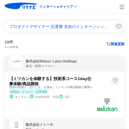
インターン
キャリア
＆
プロダクトデザイナー 交通費 支給のインターンシップ＆キャリア一覧
18件
関連度順
1〜18件目
株式会社Mizkan J plus Holdings
食品・飲料メーカー
【ミツカンを体験する】技術系コース1day仕
事体験/商品開発
理系の知識で「おいしさ」を進化！ミツカンの商品開発の裏側へ
説明会・イベント
仕事体験
オンライン
2026年9月・10月
1日
株式会社イトーキ