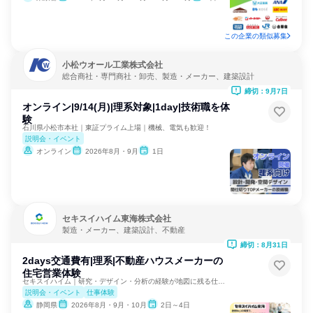
この企業の類似募集
小松ウオール工業株式会社
総合商社・専門商社・卸売、製造・メーカー、建築設計
締切：9月7日
オンライン|9/14(月)|理系対象|1day|技術職を体
験
石川県小松市本社｜東証プライム上場｜機械、電気も歓迎！
説明会・イベント
オンライン
2026年8月・9月
1日
セキスイハイム東海株式会社
製造・メーカー、建築設計、不動産
締切：8月31日
2days交通費有|理系|不動産ハウスメーカーの
住宅営業体験
セキスイハイム｜研究・デザイン・分析の経験が地図に残る仕事に
説明会・イベント
仕事体験
静岡県
2026年8月・9月・10月
2日～4日