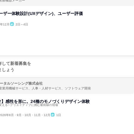
医療機器メーカー
ユーザー体験設計(UXデザイン)、ユーザー評価
6年12月
2日～4日
存して新着募集を
ましょう
ータルソーシング株式会社
産業用機械サービス、人事・人材サービス、ソフトウェア開発
け】感性を形に。24種のモノづくりデザイン体験
変える✨クリエイティブに挑む最前線の現場
2026年8月・9月・10月・11月・12月
1日