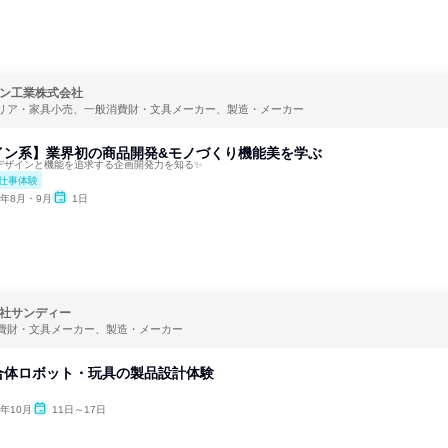
ン工業株式会社
リア・家具小売、一般消費財・文具メーカー、製造・メーカー
イン系】業界初の商品開発&モノづくり機能美を学ぶ
デザインと機能を追求する企画開発力を知る✨
仕事体験
6年8月・9月
1日
社サンディー
費財・文具メーカー、製造・メーカー
合体ロボット・玩具の製品設計体験
5年10月
11日～17日