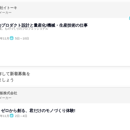
社イトーキ
メーカー
のプロダクト設計と量産化/機械・生産技術の仕事
貫。ものづくりのプロフェッショナル
6年11月
5日～10日
存して新着募集を
ましょう
板株式会社
メーカー
催】ゼロから創る、君だけのモノづくり体験!
6年11月
2日～4日