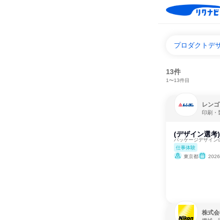
プロダクトデ
13件
1〜13件目
レンゴ
印刷・
(デザイン選考
パッケージデザイン
仕事体験
東京都
202
株式会