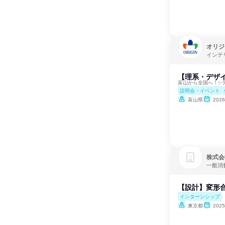
オリジ
インテ
【理系・デザ
富山から全国へ！✨
説明会・イベント
富山県
202
株式会
一般消
【設計】変形
インターンシップ
東京都
202