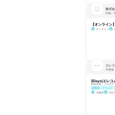
株式会
印刷・
【オンライン
オンライン
エレコ
半導体
3Days|エ
商品企画｜プロダク
説明会・イベント
大阪府
202