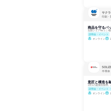
サクラ
印刷・
商品を守るパ
北陸シェアNo.1｜
説明会・イベント
オンライン
SOLI
半導体
意匠と構造を融
1対1の超個別指導
説明会・イベント
オンライン