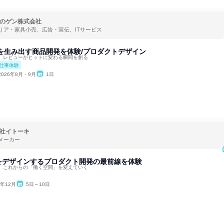
のゲン株式会社
リア・家具小売、広告・宣伝、ITサービス
品を生み出す商品開発を体験/プロダクトデザイン
。レビューがヒットに変わる瞬間を創る
仕事体験
2026年8月・9月
1日
社イトーキ
メーカー
をデザインするプロダクト開発の最前線を体験
、これからの「働く空間」を変えていく
6年12月
5日～10日