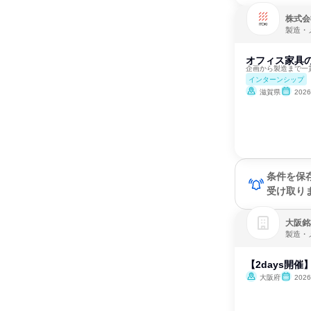
株式会
製造・
オフィス家具
企画から製造まで一
インターンシップ
滋賀県
202
条件を保
受け取り
大阪銘
製造・
【2days開
大阪府
202