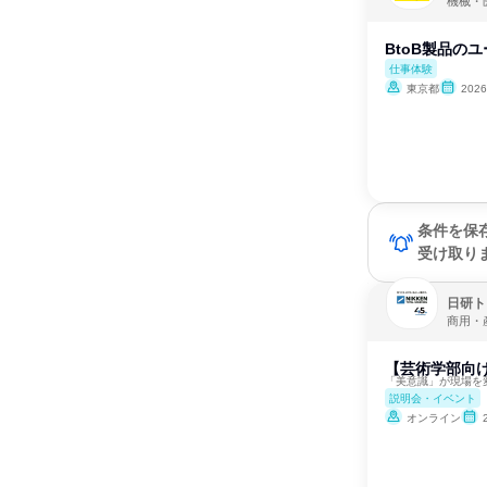
機械・
BtoB製品の
仕事体験
東京都
202
条件を保
受け取り
日研ト
商用・
【芸術学部向
「美意識」が現場を
説明会・イベント
オンライン