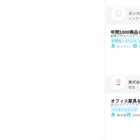
タンス
インテ
年間1000商
顧客の声をカタチに
説明会・イベント
オンライン
株式会
製造・
オフィス家具
あなたのアイデアが
インターンシップ
東京都
202