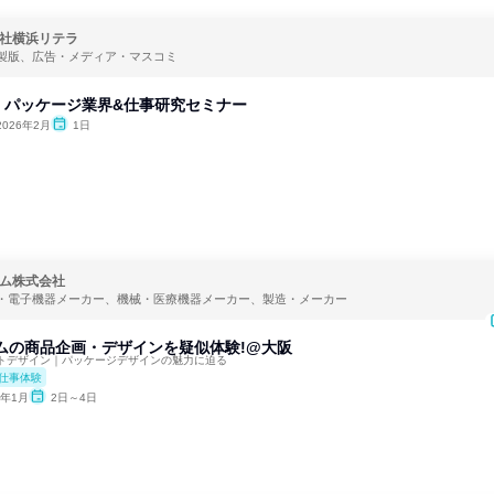
社横浜リテラ
製版、広告・メディア・マスコミ
】パッケージ業界&仕事研究セミナー
2026年2月
1日
ム株式会社
・電子機器メーカー、機械・医療機器メーカー、製造・メーカー
レコムの商品企画・デザインを疑似体験!@大阪
トデザイン｜パッケージデザインの魅力に迫る
仕事体験
7年1月
2日～4日