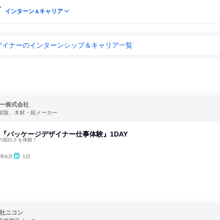
インターン
キャリア
＆
ザイナーのインターンシップ＆キャリア一覧
ー株式会社
製版、木材・紙メーカー
)『パッケージデザイナー仕事体験』1DAY
の面白さを体験！
6年8月
1日
社ニコン