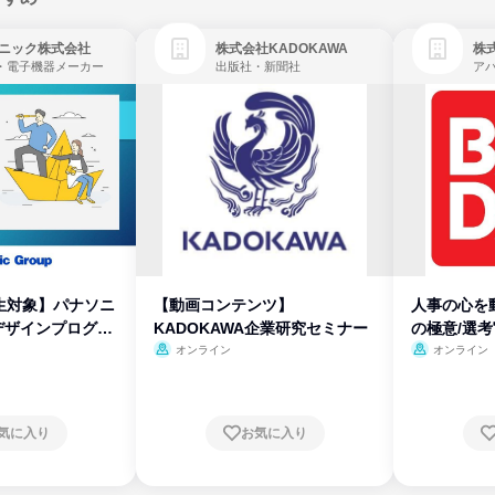
ニック株式会社
株式会社KADOKAWA
株
・電子機器メーカー
出版社・新聞社
生対象】パナソニ
【動画コンテンツ】
人事の心を
デザインプログラ
KADOKAWA企業研究セミナー
の極意/選
開
オンライン
オンライン
気に入り
お気に入り