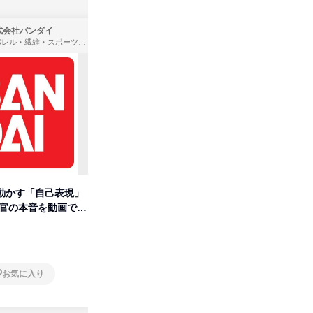
式会社バンダイ
株式会社住まいず
アパレル・繊維・スポーツメーカー、製造・メーカー、ゲーム制作・販売
製造・メーカー、建築設計
動かす「自己表現」
先着順・選考なし|注文住宅の総
【オンラ
考官の本音を動画で公
合職|会社説明会&社長座談会
業界の裏
明会
オンライン
オンラ
お気に入り
お気に入り