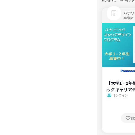
パナソ
半導体
【大学1・2年
ックキャリア
ム
オンライン
お