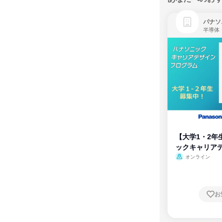
パナソ
半導体
【大学1・2年
ックキャリア
ム
オンライン
お