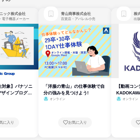
ニック株式会社
青山商事株式会社
株式
・電子機器メーカー
百貨店・アパレル小売
出
生対象】パナソニ
「洋服の青山」の仕事体験で自
【動画コン
デザインプログラ
分の強みを見つけよう!
KADOKA
オンライン
オンライン
気に入り
お気に入り