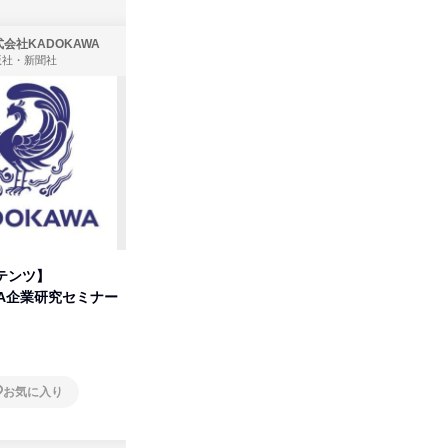
会社KADOKAWA
株式会社住まいず
版社・新聞社
製造・メーカー、建築設計
テンツ】
先着順・選考なし|注文住宅の総
タカラト
WA企業研究セミナー
合職|会社説明会&社長座談会
ビ」を学
オンライン
オンラ
お気に入り
お気に入り