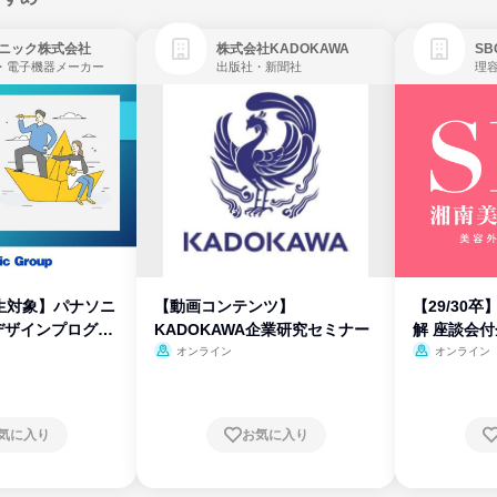
ニック株式会社
株式会社KADOKAWA
・電子機器メーカー
出版社・新聞社
生対象】パナソニ
【動画コンテンツ】
【29/30
デザインプログラ
KADOKAWA企業研究セミナー
解 座談会
オンライン
オンライン
気に入り
お気に入り