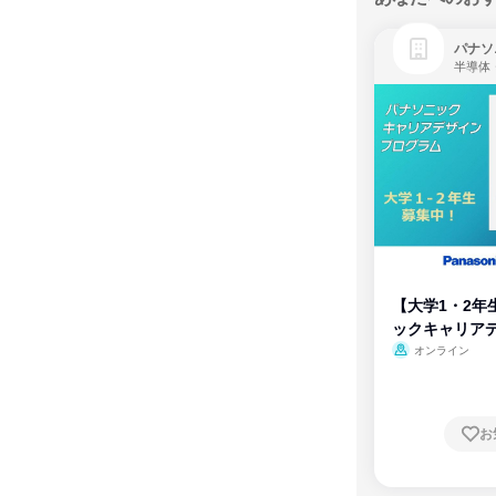
パナソ
半導体
【大学1・2年
ックキャリア
ム
オンライン
お