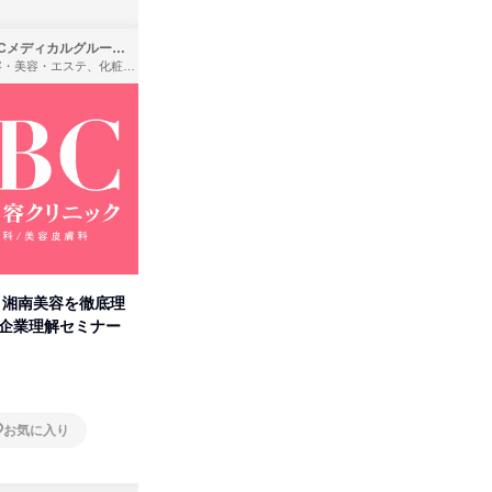
SBCメディカルグループ株式会社
株式会社バンダイ
理容・美容・エステ、化粧品・理美容用品小売、医療・病院
アパレル・繊維・スポーツメーカー、製造・メーカー、ゲーム制作・販売
卒】湘南美容を徹底理
人事の心を動かす「自己表現」
「洋服の
付企業理解セミナー
の極意/選考官の本音を動画で公
分の強み
開
オンライン
オンラ
お気に入り
お気に入り