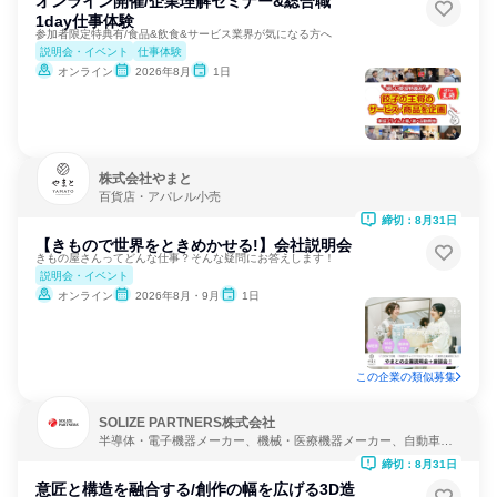
オンライン開催/企業理解セミナー&総合職
1day仕事体験
参加者限定特典有/食品&飲食&サービス業界が気になる方へ
説明会・イベント
仕事体験
オンライン
2026年8月
1日
株式会社やまと
百貨店・アパレル小売
締切：8月31日
【きもので世界をときめかせる!】会社説明会
きもの屋さんってどんな仕事？そんな疑問にお答えします！
説明会・イベント
オンライン
2026年8月・9月
1日
この企業の類似募集
SOLIZE PARTNERS株式会社
半導体・電子機器メーカー、機械・医療機器メーカー、自動車・
輸送機器メーカー
締切：8月31日
意匠と構造を融合する/創作の幅を広げる3D造