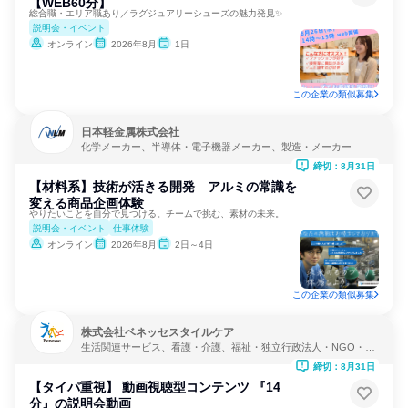
【WEB60分】
総合職・エリア職あり／ラグジュアリーシューズの魅力発見✨
説明会・イベント
オンライン
2026年8月
1日
この企業の類似募集
日本軽金属株式会社
化学メーカー、半導体・電子機器メーカー、製造・メーカー
締切：8月31日
【材料系】技術が活きる開発 アルミの常識を
変える商品企画体験
やりたいことを自分で見つける。チームで挑む、素材の未来。
説明会・イベント
仕事体験
オンライン
2026年8月
2日～4日
この企業の類似募集
株式会社ベネッセスタイルケア
生活関連サービス、看護・介護、福祉・独立行政法人・NGO・N
PO
締切：8月31日
【タイパ重視】 動画視聴型コンテンツ 『14
分』の説明会動画