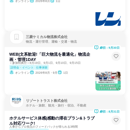
オンライン
2026年8月
1日
三菱ケミカル物流株式会社
物流・運行管理、運輸・交通・物流
締切：9月30日
WEB|文系歓迎!「巨大物流を最適化」物流企
画・管理1DAY
＜参加特典付＞8月19日、9月1日、9月10日、9月15日
説明会・イベント
仕事体験
オンライン
2026年8月・9月
1日
リゾートトラスト株式会社
ホテル・旅館、観光・旅行・宿泊、不動産
締切：8月31日
ホテルサービス体感|感動の滞在プラン&トラブ
ル対応ワーク!
人事からプロ視点のフィードバックが得られる3時間