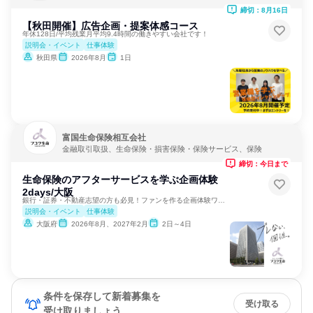
締切：8月16日
【秋田開催】広告企画・提案体感コース
年休128日/平均残業月平均9.4時間の働きやすい会社です！
説明会・イベント
仕事体験
秋田県
2026年8月
1日
富国生命保険相互会社
金融取引取扱、生命保険・損害保険・保険サービス、保険
締切：今日まで
生命保険のアフターサービスを学ぶ企画体験
2days/大阪
銀行・証券・不動産志望の方も必見！ファンを作る企画体験ワーク
説明会・イベント
仕事体験
大阪府
2026年8月、2027年2月
2日～4日
条件を保存して新着募集を
受け取る
受け取りましょう