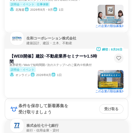
説明会・イベント
仕事体験
北海道
2026年8月・9月
1日
この企業の類似募集
生和コーポレーション株式会社
建築設計、建設・土木、不動産
締切：8月26日
【WEB開催】建設･不動産業界セミナー✨1.5時
間
業界研究✅Webで短時間開✅次のステップへのご案内※特典付
説明会・イベント
オンライン
2026年8月
1日
この企業の類似募集
条件を保存して新着募集を
受け取る
受け取りましょう
株式会社七十七銀行
銀行・信用金庫・貸付