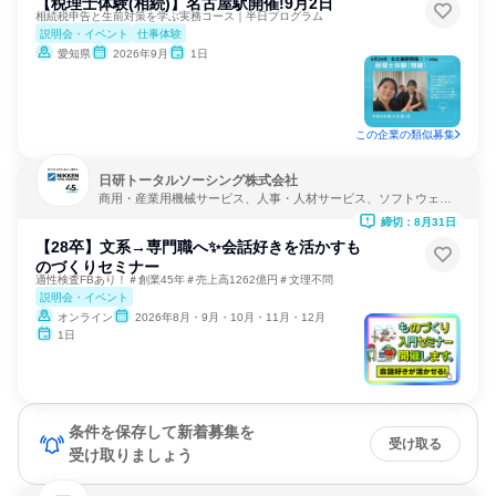
【税理士体験(相続)】名古屋駅開催!9月2日
相続税申告と生前対策を学ぶ実務コース｜半日プログラム
説明会・イベント
仕事体験
愛知県
2026年9月
1日
この企業の類似募集
日研トータルソーシング株式会社
商用・産業用機械サービス、人事・人材サービス、ソフトウェア
開発
締切：8月31日
【28卒】文系→専門職へ✨会話好きを活かすも
のづくりセミナー
適性検査FBあり！＃創業45年＃売上高1262億円＃文理不問
説明会・イベント
オンライン
2026年8月・9月・10月・11月・12月
1日
条件を保存して新着募集を
受け取る
受け取りましょう