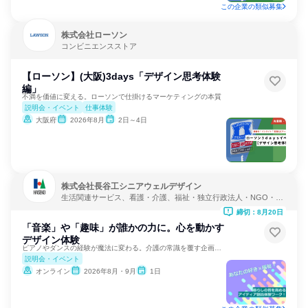
この企業の類似募集
株式会社ローソン
コンビニエンスストア
【ローソン】(大阪)3days「デザイン思考体験
編」
不満を価値に変える。ローソンで仕掛けるマーケティングの本質
説明会・イベント
仕事体験
大阪府
2026年8月
2日～4日
株式会社長谷工シニアウェルデザイン
生活関連サービス、看護・介護、福祉・独立行政法人・NGO・N
PO
締切：8月20日
「音楽」や「趣味」が誰かの力に。心を動かす
デザイン体験
ピアノやダンスの経験が魔法に変わる。介護の常識を覆す企画体験
説明会・イベント
オンライン
2026年8月・9月
1日