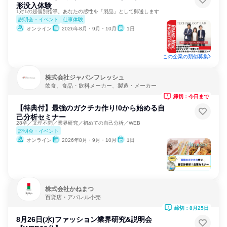
形没入体験
1対1の超個別指導。あなたの感性を「製品」として郵送します
説明会・イベント
仕事体験
オンライン
2026年8月・9月・10月
1日
この企業の類似募集
株式会社ジャパンフレッシュ
飲食、食品・飲料メーカー、製造・メーカー
締切：今日まで
【特典付】最強のガクチカ作り!0から始める自
己分析セミナー
28卒／文理不問／業界研究／初めての自己分析／WEB
説明会・イベント
オンライン
2026年8月・9月・10月
1日
株式会社かねまつ
百貨店・アパレル小売
締切：8月25日
8月26日(水)ファッション業界研究&説明会