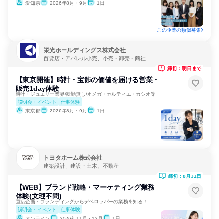
愛知県
2026年8月・9月
1日
この企業の類似募集
栄光ホールディングス株式会社
百貨店・アパレル小売、小売・卸売・商社
締切：明日まで
【東京開催】時計・宝飾の価値を届ける営業・
販売1day体験
時計・ジュエリー業界/転勤無し/オメガ・カルティエ・カシオ等
説明会・イベント
仕事体験
東京都
2026年8月・9月
1日
トヨタホーム株式会社
建築設計、建設・土木、不動産
締切：8月31日
【WEB】ブランド戦略・マーケティング業務
体験(文理不問)
宣伝企画・ブランディングからデベロッパーの業務を知る！
説明会・イベント
仕事体験
オンライン
2026年11月・12月
1日