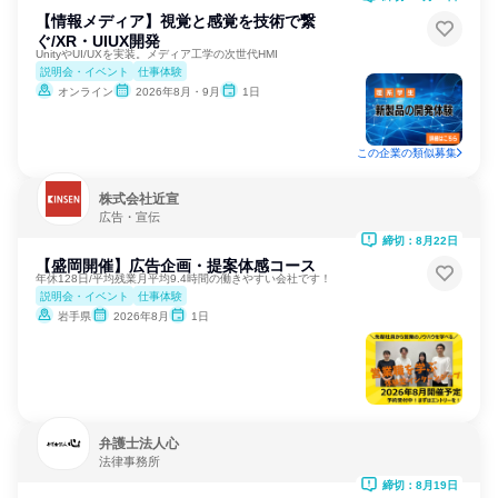
【情報メディア】視覚と感覚を技術で繋
ぐ/XR・UIUX開発
UnityやUI/UXを実装。メディア工学の次世代HMI
説明会・イベント
仕事体験
オンライン
2026年8月・9月
1日
この企業の類似募集
株式会社近宣
広告・宣伝
締切：8月22日
【盛岡開催】広告企画・提案体感コース
年休128日/平均残業月平均9.4時間の働きやすい会社です！
説明会・イベント
仕事体験
岩手県
2026年8月
1日
弁護士法人心
法律事務所
締切：8月19日