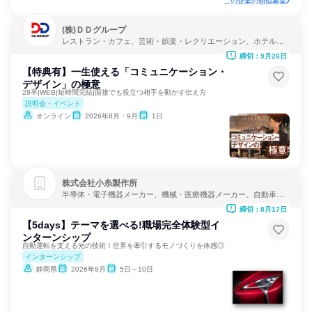
この企業の類似募集
(株)ＤＤグループ
レストラン・カフェ、芸術・娯楽・レクリエーション、ホテル・
旅館
締切：9月26日
【特典有】一生使える「コミュニケーション・
デザイン」の極意
28卒|WEB|短時間完結|面接でも役立つ相手を動かす伝え方
説明会・イベント
オンライン
2026年8月・9月
1日
株式会社小糸製作所
半導体・電子機器メーカー、機械・医療機器メーカー、自動車・
輸送機器メーカー
締切：8月17日
【5days】テーマを選べる!職場完全体験型イ
ンターンシップ
自動運転を支える光の技術！世界を牽引するモノづくりを体感◎
インターンシップ
静岡県
2026年9月
5日～10日