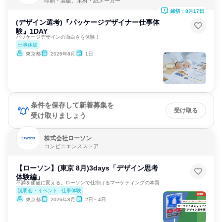
印刷・製版、木材・紙メーカー
締切：8月17日
(デザイン選考)『パッケージデザイナー仕事体
験』1DAY
パッケージデザインの面白さを体験！
仕事体験
東京都
2026年8月
1日
条件を保存して新着募集を
受け取る
受け取りましょう
株式会社ローソン
コンビニエンスストア
【ローソン】(東京 8月)3days「デザイン思考
体験編」
不満を価値に変える。ローソンで仕掛けるマーケティングの本質
説明会・イベント
仕事体験
東京都
2026年8月
2日～4日