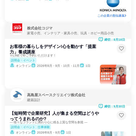
この企業の類似募集
株式会社コジマ
家電小売、インテリア・家具小売、玩具・ホビー用品小売
締切：8月18日
お客様の暮らしをデザイン!心を動かす「提案
力」養成講座
※LINEで即ご予約いただけます！
説明会・イベント
オンライン
2026年8月・9月・10月・11月
1日
高島屋スペースクリエイツ株式会社
建築設計
締切：9月30日
【短時間で企業研究】人が集まる空間はどうや
ってうまれるのか?
― 様々なブランドに携わり心に残る上質な空間を創造 ―
説明会・イベント
仕事体験
オンライン
2026年8月・9月
1日