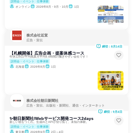
説明会・イベント
仕事体験
オンライン
2026年8月・9月・10月
1日
株式会社近宣
広告・宣伝
締切：8月14日
【札幌開催】広告企画・提案体感コース
年休128日/平均残業月平均9.4時間の働きやすい会社です！
説明会・イベント
仕事体験
北海道
2026年8月
1日
株式会社朝日新聞社
広告・宣伝、出版社・新聞社、通信・インターネット
締切：9月4日
✨朝日新聞社/Webサービス開発コース2days
新しい朝をつくれ。生成AIとAPIが切り拓く、未知の体験。
説明会・イベント
仕事体験
東京都
2026年9月
2日～4日