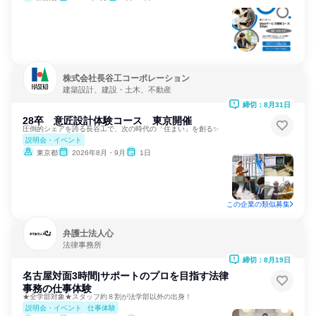
株式会社長谷工コーポレーション
建築設計、建設・土木、不動産
締切：8月31日
28卒 意匠設計体験コース 東京開催
圧倒的シェアを誇る長谷工で、次の時代の「住まい」を創る✨
説明会・イベント
東京都
2026年8月・9月
1日
この企業の類似募集
弁護士法人心
法律事務所
締切：8月19日
名古屋対面3時間|サポートのプロを目指す法律
事務の仕事体験
★全学部対象★スタッフ約８割が法学部以外の出身！
説明会・イベント
仕事体験