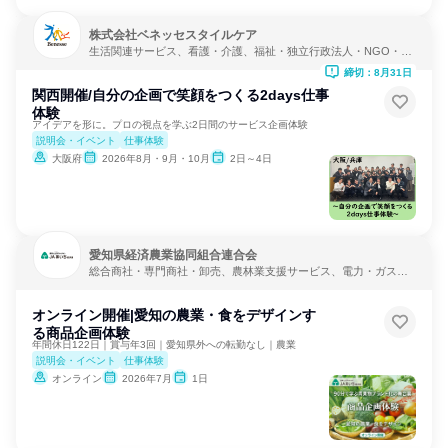
株式会社ベネッセスタイルケア
生活関連サービス、看護・介護、福祉・独立行政法人・NGO・N
PO
締切：8月31日
関西開催/自分の企画で笑顔をつくる2days仕事
体験
アイデアを形に。プロの視点を学ぶ2日間のサービス企画体験
説明会・イベント
仕事体験
大阪府
2026年8月・9月・10月
2日～4日
愛知県経済農業協同組合連合会
総合商社・専門商社・卸売、農林業支援サービス、電力・ガス・
水道・エネルギー
オンライン開催|愛知の農業・食をデザインす
る商品企画体験
年間休日122日｜賞与年3回｜愛知県外への転勤なし｜農業
説明会・イベント
仕事体験
オンライン
2026年7月
1日