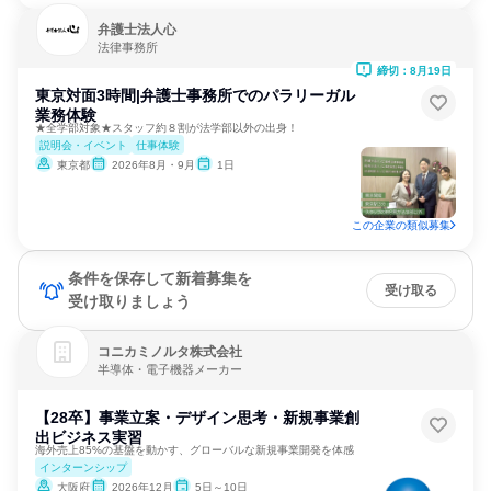
弁護士法人心
法律事務所
締切：8月19日
東京対面3時間|弁護士事務所でのパラリーガル
業務体験
★全学部対象★スタッフ約８割が法学部以外の出身！
説明会・イベント
仕事体験
東京都
2026年8月・9月
1日
この企業の類似募集
条件を保存して新着募集を
受け取る
受け取りましょう
コニカミノルタ株式会社
半導体・電子機器メーカー
【28卒】事業立案・デザイン思考・新規事業創
出ビジネス実習
海外売上85%の基盤を動かす、グローバルな新規事業開発を体感
インターンシップ
大阪府
2026年12月
5日～10日