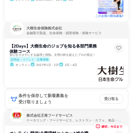
この企業の類似募集
大樹生命保険株式会社
金融取引取扱、生命保険・損害保険・保険サービス
【2Days】大樹生命のジョブを知る各部門業務
体験コース
安心をカタチにする論理と情熱。文理の枠を超えたプロの視点！
説明会・イベント
仕事体験
オンライン
2027年1月・2月
2日～4日
条件を保存して新着募集を
受け取る
受け取りましょう
株式会社王将フードサービス
ケータリング・フードサービス、レストラン・カフェ、食品・飲
料メーカー
締切：今日まで