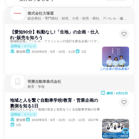
株式会社大塚屋
総合商社・専門商社・卸売、小売・卸売・商社、アパレル・繊
維・スポーツメーカー
【愛知90分】転勤なし!「生地」の企画・仕入
れ~販売を知ろう
地域限定職｜アパレル・ファッションの流行を創る企画バイヤーも
説明会・イベント
愛知県
2026年8月・9月・10月・11月
1日
この企業の類似募集
明豊自動車株式会社
教育・学校
締切：8月31日
地域と人を繋ぐ自動車学校/教育・営業企画の
裏側を知る1日
運転だけじゃない！地域の安全と笑顔をつくる自動車学校の仕事
説明会・イベント
愛知県
2026年8月・9月・10月・11月・12月、2027年1月
1日