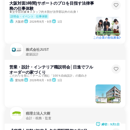
大阪対面3時間|サポートのプロを目指す法律事
務の仕事体験
★全学部対象★スタッフ約８割が法学部以外の出身！
説明会・イベント
仕事体験
大阪府
2026年8月・9月
1日
この企業の類似募集
株式会社JUST
建築設計
営業・設計・インテリア職説明会│日進でフル
オーダーの家づくり
こだわりを形に！チームで挑む「100％自由設計」の面白さ
愛知県
2026年8月・9月
1日
税理士法人大樹
会計・税務・監査
締切：9月1日