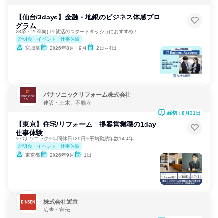
【仙台/3days】金融・地銀のビジネス体感プロ
グラム
28卒・29卒向け✨就活のスタートダッシュにおすすめ！
説明会・イベント
仕事体験
宮城県
2026年8月・9月
2日～4日
パナソニックリフォーム株式会社
建設・土木、不動産
締切：8月31日
【東京】住宅/リフォーム 提案営業職の1day
仕事体験
✨パナソニック✨年間休日129日✨平均勤続年数14.4年
説明会・イベント
仕事体験
東京都
2026年9月
1日
株式会社近宣
広告・宣伝