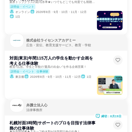
業界トップクラスの給与水準★いつでもどこでも何度でも視聴可能
説明会・イベント
オンライン
2026年8月・9月・10月・11月・12月
1日
株式会社ライセンスアカデミー
広告・宣伝、教育支援サービス、教育・学校
対面|東京|年間115万人の学生を動かす企画を
考える仕事体験
教育×広告。学生と学校の“最高の出会い”を作る企画営業！
説明会・イベント
仕事体験
東京都
2026年8月・9月・10月・11月・12月
1日
弁護士法人心
法律事務所
締切：8月19日
札幌対面3時間|サポートのプロを目指す法律事
務の仕事体験
★全学部対象★スタッフ約８割が法学部以外の出身！