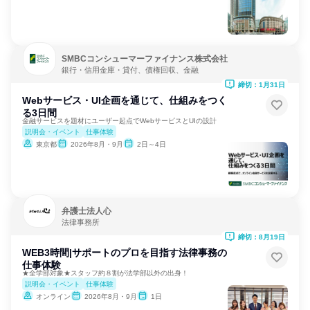
SMBCコンシューマーファイナンス株式会社
銀行・信用金庫・貸付、債権回収、金融
締切：1月31日
Webサービス・UI企画を通じて、仕組みをつく
る3日間
金融サービスを題材にユーザー起点でWebサービスとUIの設計
説明会・イベント
仕事体験
東京都
2026年8月・9月
2日～4日
弁護士法人心
法律事務所
締切：8月19日
WEB3時間|サポートのプロを目指す法律事務の
仕事体験
★全学部対象★スタッフ約８割が法学部以外の出身！
説明会・イベント
仕事体験
オンライン
2026年8月・9月
1日