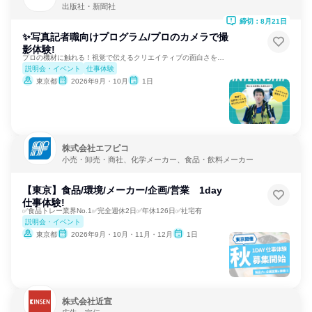
出版社・新聞社
締切：8月21日
✨写真記者職向けプログラム/プロのカメラで撮
影体験!
プロの機材に触れる！視覚で伝えるクリエイティブの面白さを発見
説明会・イベント
仕事体験
東京都
2026年9月・10月
1日
株式会社エフピコ
小売・卸売・商社、化学メーカー、食品・飲料メーカー
【東京】食品/環境/メーカー/企画/営業 1day
仕事体験!
✅食品トレー業界No.1✅完全週休2日✅年休126日✅社宅有
説明会・イベント
東京都
2026年9月・10月・11月・12月
1日
株式会社近宣