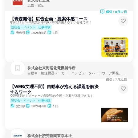
株式会社近宣
広告・宣伝
締切：8月17日
【青森開催】広告企画・提案体感コース
年休128日/平均残業月平均9.4時間の働きやすい会社です！
説明会・イベント
仕事体験
青森県
2026年8月
1日
株式会社東海理化電機製作所
自動車・輸送機器メーカー、コンピュータハードウェア開発、ソ
フトウェア開発
締切：7月31日
【WEB/文理不問】自動車が抱える課題を解決
するワーク
交通費支給！メーカーの新製品の企画・立案が体験できる！
説明会・イベント
仕事体験
愛知県
2026年8月
1日
株式会社読売新聞東京本社