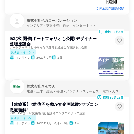
この企業の類似募集
株式会社ベガコーポレーション
インテリア・家具小売、通信・インターネット
締切：9月2日
9/2(水)開催|ポートフォリオも公開!デザイナー
登壇座談会
ポートフォリオどう作った？選考を通過した秘訣を大公開！
説明会・イベント
オンライン
2026年9月
1日
株式会社きんでん
建設・土木、建設・修理・メンテナンスサービス、電力・ガス・
水道・エネルギー
締切：8月31日
【建築系】<数億円を動かす企画体験>サブコン
徹底理解!
✅WEB/対面3H✅技術職✅総合設備エンジニアリング企業
説明会・イベント
オンライン
2026年8月・9月・10月
1日