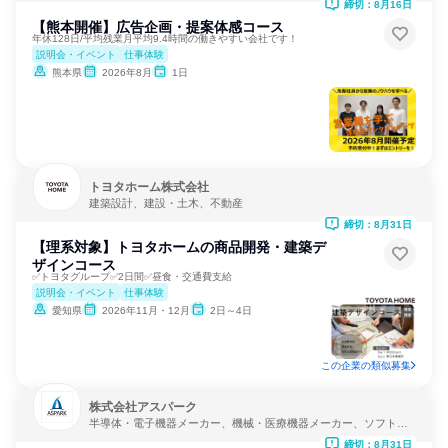
締切：8月16日
【熊本開催】広告企画・提案体感コース
年休128日/平均残業月平均9.4時間の働きやすい会社です！
説明会・イベント
仕事体験
熊本県
2026年8月
1日
トヨタホーム株式会社
建築設計、建設・土木、不動産
締切：8月31日
【理系対象】トヨタホームの商品開発・建築デ
ザインコース
✅トヨタグループ✅2日間✅昼食・交通費支給
説明会・イベント
仕事体験
愛知県
2026年11月・12月
2日～4日
この企業の類似募集
株式会社アスパーク
半導体・電子機器メーカー、機械・医療機器メーカー、ソフトウ
ェア開発
締切：8月31日