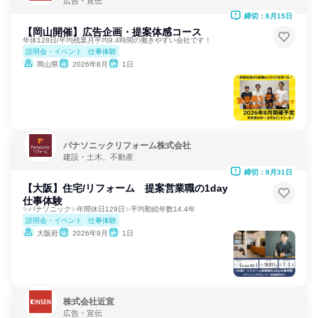
広告・宣伝
締切：8月15日
【岡山開催】広告企画・提案体感コース
年休128日/平均残業月平均9.4時間の働きやすい会社です！
説明会・イベント
仕事体験
岡山県
2026年8月
1日
パナソニックリフォーム株式会社
建設・土木、不動産
締切：8月31日
【大阪】住宅/リフォーム 提案営業職の1day
仕事体験
✨パナソニック✨年間休日129日✨平均勤続年数14.4年
説明会・イベント
仕事体験
大阪府
2026年9月
1日
株式会社近宣
広告・宣伝