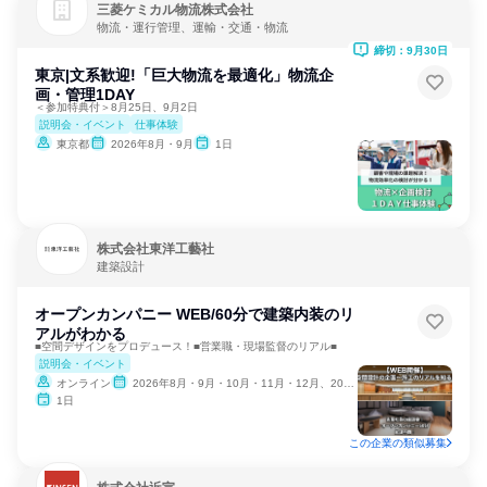
三菱ケミカル物流株式会社
物流・運行管理、運輸・交通・物流
締切：9月30日
東京|文系歓迎!「巨大物流を最適化」物流企
画・管理1DAY
＜参加特典付＞8月25日、9月2日
説明会・イベント
仕事体験
東京都
2026年8月・9月
1日
株式会社東洋工藝社
建築設計
オープンカンパニー WEB/60分で建築内装のリ
アルがわかる
■空間デザインをプロデュース！■営業職・現場監督のリアル■
説明会・イベント
オンライン
2026年8月・9月・10月・11月・12月、2027年1月
1日
この企業の類似募集