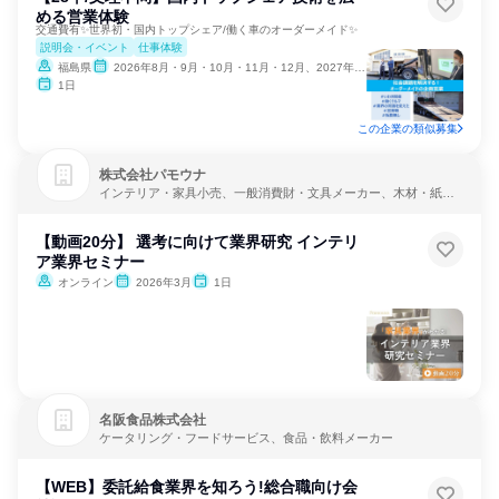
める営業体験
交通費有✨世界初・国内トップシェア/働く車のオーダーメイド✨
説明会・イベント
仕事体験
福島県
2026年8月・9月・10月・11月・12月、2027年1月
1日
この企業の類似募集
株式会社パモウナ
インテリア・家具小売、一般消費財・文具メーカー、木材・紙メ
ーカー
【動画20分】 選考に向けて業界研究 インテリ
ア業界セミナー
オンライン
2026年3月
1日
名阪食品株式会社
ケータリング・フードサービス、食品・飲料メーカー
【WEB】委託給食業界を知ろう!総合職向け会