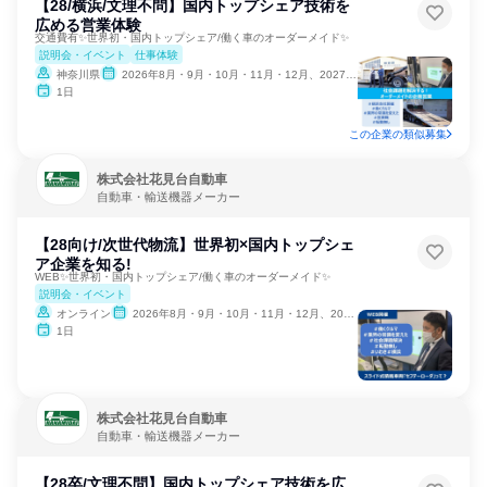
【28/横浜/文理不問】国内トップシェア技術を
広める営業体験
交通費有✨世界初・国内トップシェア/働く車のオーダーメイド✨
説明会・イベント
仕事体験
神奈川県
2026年8月・9月・10月・11月・12月、2027年1月
1日
この企業の類似募集
株式会社花見台自動車
自動車・輸送機器メーカー
【28向け/次世代物流】世界初×国内トップシェ
ア企業を知る!
WEB✨世界初・国内トップシェア/働く車のオーダーメイド✨
説明会・イベント
オンライン
2026年8月・9月・10月・11月・12月、2027年1月
1日
株式会社花見台自動車
自動車・輸送機器メーカー
【28卒/文理不問】国内トップシェア技術を広