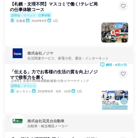
【札幌・文理不問】マスコミで働く!テレビ局
の仕事体験コース
説明会・イベント
仕事体験
北海道
2026年9月
1日
株式会社ノジマ
生活関連サービス、家電小売、通信・インターネット
締切：8月17日
「伝える」力でお客様の生活の質を向上!ノジ
マで接客力を磨く
【28卒】文理不問/WEB開催/接客/小売り/マーケティング
説明会・イベント
オンライン
2026年8月・9月・10月
1日
株式会社花見台自動車
自動車・輸送機器メーカー