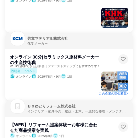
オンライン
2026年8月・9月
1日
共立マテリアル株式会社
化学メーカー
オンライン|30分|セラミックス原材料メーカー
の生産技術職
WEBで参加できる説明会｜ファーストステップにおすすめです！
説明会・イベント
オンライン
2026年8月・9月
1日
この企業の類似募集
ＢＸゆとりフォーム株式会社
インテリア・家具小売、建設・土木、一般的な修理・メンテナン
ス
【WEB】リフォーム提案体験ーお客様に合わ
せた商品提案を実践
オンライン
2025年9月
1日