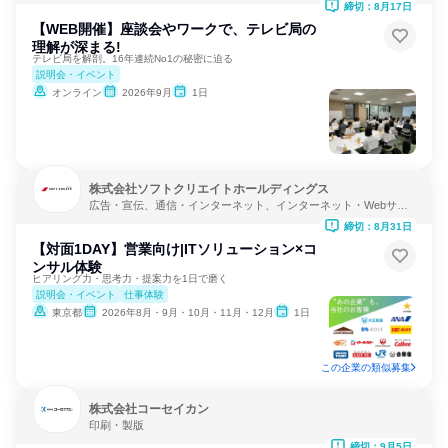
締切：8月17日
【WEB開催】座談会やワークで、テレビ局の
理解が深まる!
テレビ局を解剖。16年連続No1の秘密に迫る
説明会・イベント
オンライン
2026年9月
1日
株式会社ソフトクリエイトホールディングス
広告・宣伝、通信・インターネット、インターネット・Webサー
ビス
締切：8月31日
【対面1DAY】営業向け|ITソリューション×コ
ンサル体験
ヒアリング力・思考力・提案力を1日で磨く
説明会・イベント
仕事体験
東京都
2026年8月・9月・10月・11月・12月
1日
この企業の類似募集
株式会社コーセイカン
印刷・製版
締切：9月5日