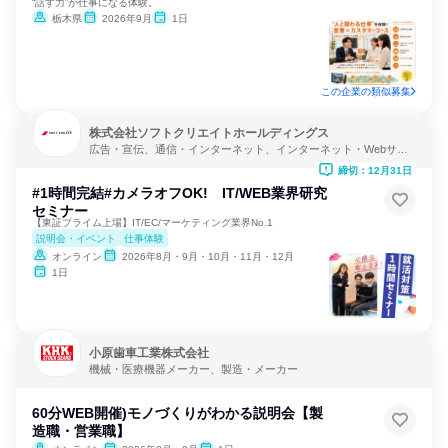
“話す力”が仕事になる体験。
栃木県
2026年9月
1日
この企業の類似募集
株式会社ソフトクリエイトホールディングス
広告・宣伝、通信・インターネット、インターネット・Webサー
ビス
締切：12月31日
#1時間完結#カメラオフOK! IT/WEB業界研究
セミナー
【東証プライム上場】IT/EC/マーケティング業界No.1
説明会・イベント
仕事体験
オンライン
2026年8月・9月・10月・11月・12月
1日
小原歯車工業株式会社
機械・医療機器メーカー、製造・メーカー
60分WEB開催)モノづくりがわかる説明会【製
造職・営業職】