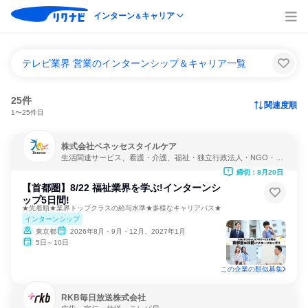
インターン
キャリア
＆
テレビ業界 営業のインターンシップ＆キャリア一覧
25件
関連度順
1〜25件目
株式会社ベネッセスタイルケア
生活関連サービス、看護・介護、福祉・独立行政法人・NGO・N
PO
締切：8月20日
【首都圏】8/22 福祉業界を学ぶ!インターンシ
ップ5日間!
★先着順★業界トップクラスの給与水準★多様なキャリアパス★
インターンシップ
東京都
2026年8月・9月・12月、2027年1月
5日～10日
この企業の類似募集
RKB毎日放送株式会社