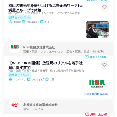
岡山の観光地を盛り上げる広告企画ワーク!天
満屋グループで体験
岡山をWEBとSNSで盛り上げる！広告・メディアの企画営業
説明会・イベント
岡山県
2026年9月
1日
RSK山陽放送株式会社
芸術・娯楽・レクリエーション、広告・宣伝、放送・テレビ局
締切：8月18日
【WEB・8/19開催】放送局のリアルを若手社
員に直接質問!
報道・制作・営業・編成・技術等、様々な職種の若手社員が集合
説明会・イベント
オンライン
2026年8月
1日
この企業の類似募集
北海道文化放送株式会社
放送・テレビ局
締切：あと5日