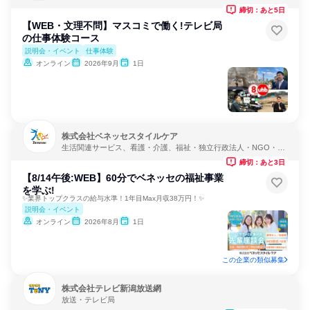
締切：あと5日
【WEB・文理不問】マスコミで働く!テレビ局
の仕事体験コース
説明会・イベント
仕事体験
オンライン
2026年9月
1日
株式会社ベネッセスタイルケア
生活関連サービス、看護・介護、福祉・独立行政法人・NGO・N
PO
締切：あと3日
【8/14午後:WEB】60分でベネッセの福祉事業
を学ぶ!
✨業界トップクラスの給与水準！1年目Max月収38万円！✨
説明会・イベント
オンライン
2026年8月
1日
この企業の類似募集
株式会社テレビ新潟放送網
放送・テレビ局