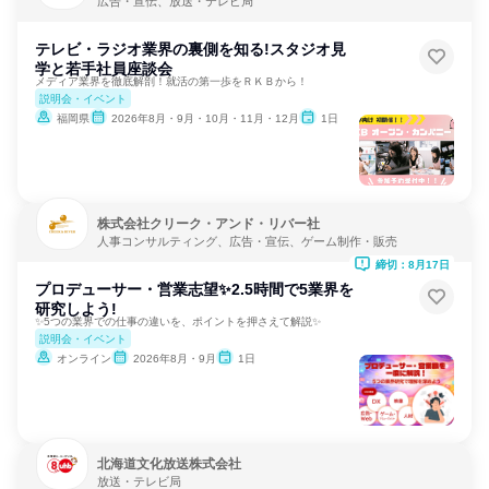
広告・宣伝、放送・テレビ局
テレビ・ラジオ業界の裏側を知る!スタジオ見
学と若手社員座談会
メディア業界を徹底解剖！就活の第一歩をＲＫＢから！
説明会・イベント
福岡県
2026年8月・9月・10月・11月・12月
1日
株式会社クリーク・アンド・リバー社
人事コンサルティング、広告・宣伝、ゲーム制作・販売
締切：8月17日
プロデューサー・営業志望✨2.5時間で5業界を
研究しよう!
✨5つの業界での仕事の違いを、ポイントを押さえて解説✨
説明会・イベント
オンライン
2026年8月・9月
1日
北海道文化放送株式会社
放送・テレビ局