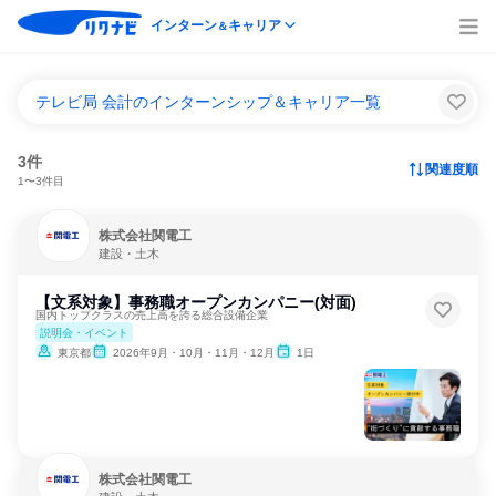
インターン
キャリア
＆
テレビ局 会計のインターンシップ＆キャリア一覧
3件
関連度順
1〜3件目
株式会社関電工
建設・土木
【文系対象】事務職オープンカンパニー(対面)
国内トップクラスの売上高を誇る総合設備企業
説明会・イベント
東京都
2026年9月・10月・11月・12月
1日
株式会社関電工