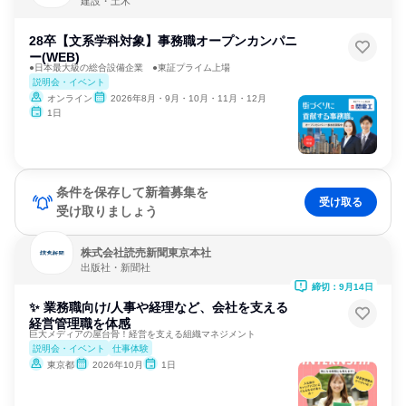
建設・土木
28卒【文系学科対象】事務職オープンカンパニ
ー(WEB)
●日本最大級の総合設備企業 ●東証プライム上場
説明会・イベント
オンライン
2026年8月・9月・10月・11月・12月
1日
条件を保存して新着募集を
受け取る
受け取りましょう
株式会社読売新聞東京本社
出版社・新聞社
締切：9月14日
✨ 業務職向け/人事や経理など、会社を支える
経営管理職を体感
巨大メディアの屋台骨！経営を支える組織マネジメント
説明会・イベント
仕事体験
東京都
2026年10月
1日