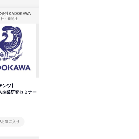
会社KADOKAWA
株式会社住まいず
版社・新聞社
製造・メーカー、建築設計
テンツ】
先着順・選考なし|注文住宅の総
【オンラ
WA企業研究セミナー
合職|会社説明会&社長座談会
業界の裏
明会
オンライン
オンラ
お気に入り
お気に入り