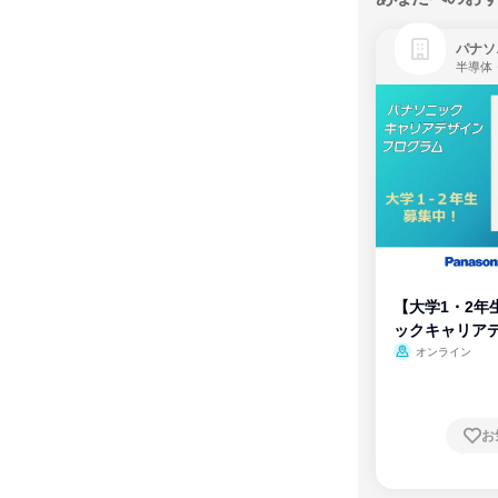
パナソ
半導体
【大学1・2年
ックキャリア
ム
オンライン
お