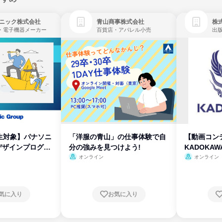
ニック株式会社
青山商事株式会社
株式
・電子機器メーカー
百貨店・アパレル小売
出
生対象】パナソニ
「洋服の青山」の仕事体験で自
【動画コン
デザインプログラ
分の強みを見つけよう!
KADOKA
オンライン
オンライン
気に入り
お気に入り