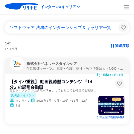
インターン
キャリア
＆
ソフトウェア 法務のインターンシップ＆キャリア一覧
1件
関連度順
1〜1件目
株式会社ベネッセスタイルケア
生活関連サービス、看護・介護、福祉・独立行政法人・NGO・N
PO
締切：8月31日
【タイパ重視】 動画視聴型コンテンツ 『14
分』の説明会動画
業界トップクラスの給与水準★いつでもどこでも何度でも視聴可能
説明会・イベント
オンライン
2026年8月・9月・10月・11月・12月
1日
この企業の類似募集