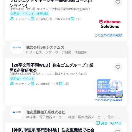
プロジェクトマネージャー開発体験コース(オ
ンライン)
【文理不問・WEB】NTTグループ中核企業のPM業務を体感！
説明会・イベント
仕事体験
オンライン
2026年12月、2027年1月
1日
この企業の類似募集
株式会社SRIシステムズ
ITサービス、ソフトウェア開発、情報技術
【28卒文理不問WEB】住友ゴムグループIT業
界&企業研究会
IT業界の基本から知りたい！SEに興味があるという方に◎
説明会・イベント
オンライン
2026年8月・9月
1日
この企業の類似募集
住友重機械工業株式会社
半導体・電子機器メーカー、機械・医療機器メーカー、電力・ガ
ス・水道・エネルギー
締切：9月30日
【神奈川/理系/部門別体験】住友重機械で社会