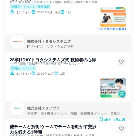
金沢or東京勤務｜完全オンライン開催：自宅から気軽に参加可能
説明会・イベント
仕事体験
オンライン
2026年8月・9月
1日
この企業の類似募集
株式会社トヨタシステムズ
ITサービス、ソフトウェア開発
28卒|1DAYトヨタシステムズ式 技術者の心得
＜WEB開催！自動車×IT業界が知れる1DAYセミナー＞
説明会・イベント
オンライン
2026年11月
1日
株式会社テクノプロ
半導体・電子機器メーカー、機械・医療機器メーカー、自動車・
輸送機器メーカー
締切：8月31日
他チームと折衝!ゲームでチームを動かす交渉
力を鍛える3時間
合意形成のプロへ！ゲーム感覚で利害を調整する交渉力を習得