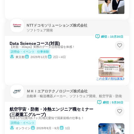
NTTドコモソリューションズ株式会社
ソフトウェア開発
締切：10月30日
Data Scienceコース(対面)
【対面・3Days】実際のデータ活用現場を体感！
説明会・イベント
仕事体験
東京都
2026年12月
2日～4日
この企業の類似募集
ＭＨＩエアロテクノロジーズ株式会社
自動車・輸送機器メーカー、ソフトウェア開発、航空宇宙・防衛
締切：9月30日
航空宇宙・防衛・冷熱エンジニア職セミナー
(三菱重工グループ)
年休127日|賞与6.7ヶ月|地元愛知で国家規模の仕事を！
説明会・イベント
オンライン
2026年8月・9月
1日