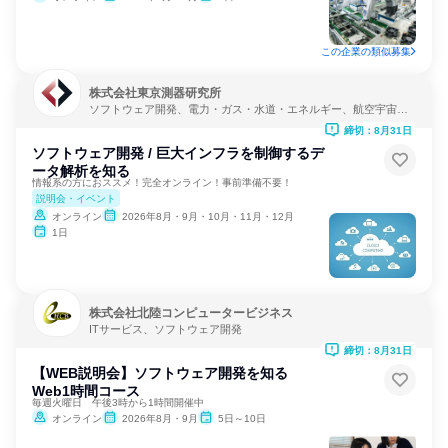
この企業の類似募集
株式会社東京測器研究所
ソフトウェア開発、電力・ガス・水道・エネルギー、航空宇宙・
防衛
締切：8月31日
ソフトウェア開発 / 巨大インフラを制御するデ
ータ解析を知る
情報系の方におススメ！完全オンライン！事前準備不要！
説明会・イベント
オンライン
2026年8月・9月・10月・11月・12月
1日
株式会社北陸コンピュータービジネス
ITサービス、ソフトウェア開発
締切：8月31日
【WEB説明会】ソフトウェア開発を知る
Web1時間コース
毎週火曜日 午後3時から1時間開催中
オンライン
2026年8月・9月
5日～10日