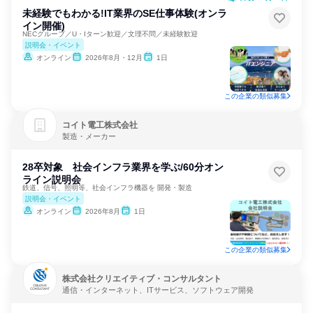
未経験でもわかる!IT業界のSE仕事体験(オンラ
イン開催)
NECグループ／U・Iターン歓迎／文理不問／未経験歓迎
説明会・イベント
オンライン
2026年8月・12月
1日
この企業の類似募集
コイト電工株式会社
製造・メーカー
28卒対象 社会インフラ業界を学ぶ/60分オン
ライン説明会
鉄道、信号、照明等、社会インフラ機器を 開発・製造
説明会・イベント
オンライン
2026年8月
1日
この企業の類似募集
株式会社クリエイティブ・コンサルタント
通信・インターネット、ITサービス、ソフトウェア開発