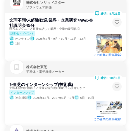
株式会社ソリッドスター
ソフトウェア開発
締切：8月21日
文理不問/未経験歓迎/業界・企業研究⭐Web会
社説明会45分
現役エンジニアと直接会話して業界・企業の疑問解消
説明会・イベント
オンライン
2026年8月・9月・10月・11月・12月
1日
この企業の類似募集
株式会社東芝
半導体・電子機器メーカー
締切：10月6日
✨東芝のインターンシップ(技術職)
文理不問の技術職！／世最先端技術に触れてみませんか？
インターンシップ
神奈川県
2026年12月、2027年1月・2月
5日～10日
この企業の類似募集