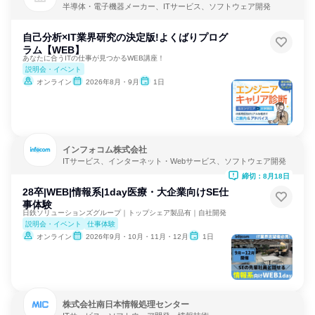
半導体・電子機器メーカー、ITサービス、ソフトウェア開発
自己分析×IT業界研究の決定版!よくばりプログ
ラム【WEB】
あなたに合うITの仕事が見つかるWEB講座！
説明会・イベント
オンライン
2026年8月・9月
1日
インフォコム株式会社
ITサービス、インターネット・Webサービス、ソフトウェア開発
締切：8月18日
28卒|WEB|情報系|1day医療・大企業向けSE仕
事体験
日鉄ソリューションズグループ｜トップシェア製品有｜自社開発
説明会・イベント
仕事体験
オンライン
2026年9月・10月・11月・12月
1日
株式会社南日本情報処理センター