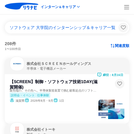
インターン
キャリア
＆
ソフトウェア 大学院のインターンシップ＆キャリア一覧
208件
関連度順
1〜100件目
株式会社ＳＣＲＥＥＮホールディングス
半導体・電子機器メーカー
締切：8月16日
【SCREEN】制御・ソフトウェア技術1DAY(滋
賀開催)
最先端の、その先へ。半導体製造装置で挑む顧客起点のソフト設計
説明会・イベント
仕事体験
滋賀県
2026年8月・9月
1日
株式会社イトーキ