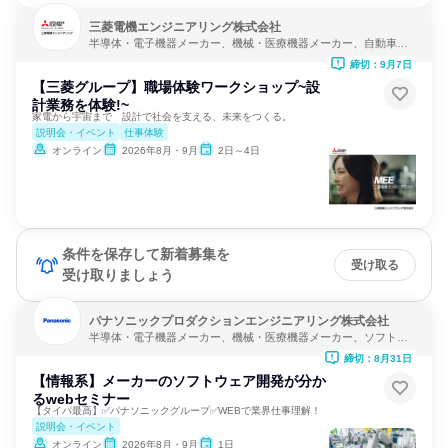
三菱電機エンジニアリング株式会社
半導体・電子機器メーカー、機械・医療機器メーカー、自動車・
輸送機器メーカー
締切：9月7日
【三菱グループ】職場体験ワークショップ~設
計業務を体験!~
家電から宇宙まで 設計で社会を支える、未来をつくる。
説明会・イベント
仕事体験
オンライン
2026年8月・9月
2日～4日
条件を保存して新着募集を
受け取る
受け取りましょう
パナソニックプロダクションエンジニアリング株式会社
半導体・電子機器メーカー、機械・医療機器メーカー、ソフトウ
ェア開発
締切：8月31日
【情報系】メーカーのソフトウェア開発が分か
るwebセミナー
【タイパ最高】✅パナソニックグループ✅WEBで業界仕事理解！
説明会・イベント
オンライン
2026年8月・9月
1日