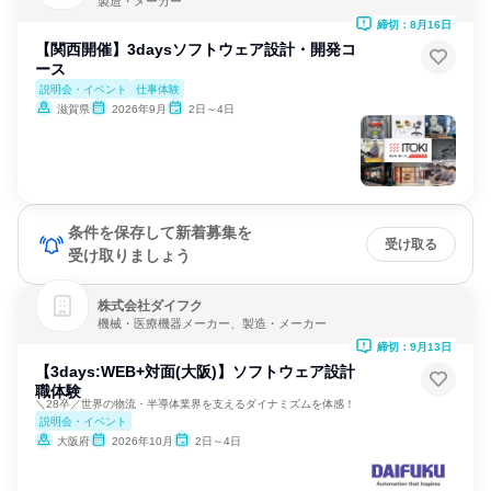
製造・メーカー
締切：8月16日
【関西開催】3daysソフトウェア設計・開発コ
ース
説明会・イベント
仕事体験
滋賀県
2026年9月
2日～4日
条件を保存して新着募集を
受け取る
受け取りましょう
株式会社ダイフク
機械・医療機器メーカー、製造・メーカー
締切：9月13日
【3days:WEB+対面(大阪)】ソフトウェア設計
職体験
＼28卒／世界の物流・半導体業界を支えるダイナミズムを体感！
説明会・イベント
大阪府
2026年10月
2日～4日