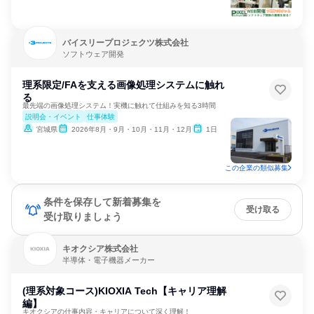
バイスリープロジェクツ株式会社
ソフトウェア開発
理系限定/FAを支える画像処理システムに触れ
る
最先端の画像処理システム！実機に触れて仕組みを知る3時間
説明会・イベント
仕事体験
宮城県
2026年8月・9月・10月・11月・12月
1日
この企業の類似募集
条件を保存して新着募集を
受け取る
受け取りましょう
キオクシア株式会社
半導体・電子機器メーカー
(理系対象コース)KIOXIA Tech【キャリア理解
編】
キオクシアの仕事内容・キャリアについて深く理解！