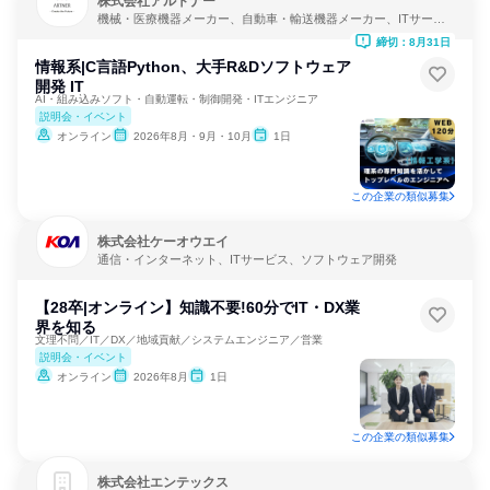
株式会社アルトナー
機械・医療機器メーカー、自動車・輸送機器メーカー、ITサービ
ス
締切：8月31日
情報系|C言語Python、大手R&Dソフトウェア
開発 IT
AI・組み込みソフト・自動運転・制御開発・ITエンジニア
説明会・イベント
オンライン
2026年8月・9月・10月
1日
この企業の類似募集
株式会社ケーオウエイ
通信・インターネット、ITサービス、ソフトウェア開発
【28卒|オンライン】知識不要!60分でIT・DX業
界を知る
文理不問／IT／DX／地域貢献／システムエンジニア／営業
説明会・イベント
オンライン
2026年8月
1日
この企業の類似募集
株式会社エンテックス