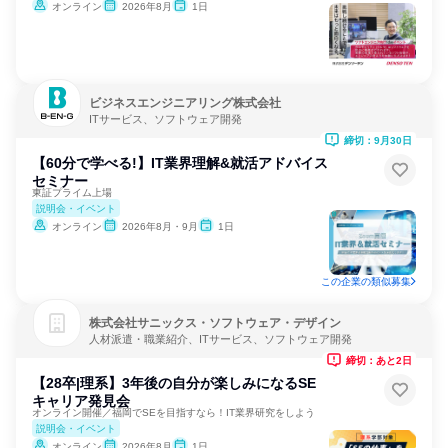
オンライン
2026年8月
1日
ビジネスエンジニアリング株式会社
ITサービス、ソフトウェア開発
締切：9月30日
【60分で学べる!】IT業界理解&就活アドバイス
セミナー
東証プライム上場
説明会・イベント
オンライン
2026年8月・9月
1日
この企業の類似募集
株式会社サニックス・ソフトウェア・デザイン
人材派遣・職業紹介、ITサービス、ソフトウェア開発
締切：あと2日
【28卒|理系】3年後の自分が楽しみになるSE
キャリア発見会
オンライン開催／福岡でSEを目指すなら！IT業界研究をしよう
説明会・イベント
オンライン
2026年8月
1日