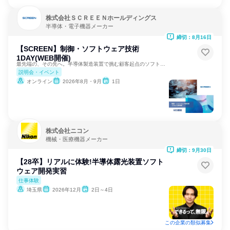
株式会社ＳＣＲＥＥＮホールディングス
半導体・電子機器メーカー
締切：8月16日
【SCREEN】制御・ソフトウェア技術
1DAY(WEB開催)
最先端の、その先へ。半導体製造装置で挑む顧客起点のソフト設計
説明会・イベント
オンライン
2026年8月・9月
1日
株式会社ニコン
機械・医療機器メーカー
締切：9月30日
【28卒】リアルに体験!半導体露光装置ソフト
ウェア開発実習
仕事体験
埼玉県
2026年12月
2日～4日
この企業の類似募集