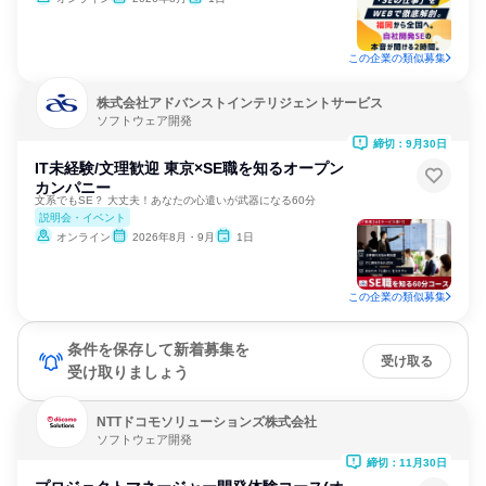
この企業の類似募集
株式会社アドバンストインテリジェントサービス
ソフトウェア開発
締切：9月30日
IT未経験/文理歓迎 東京×SE職を知るオープン
カンパニー
文系でもSE？ 大丈夫！あなたの心遣いが武器になる60分
説明会・イベント
オンライン
2026年8月・9月
1日
この企業の類似募集
条件を保存して新着募集を
受け取る
受け取りましょう
NTTドコモソリューションズ株式会社
ソフトウェア開発
締切：11月30日