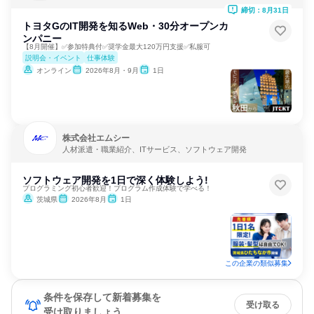
締切：8月31日
トヨタGのIT開発を知るWeb・30分オープンカ
ンパニー
【8月開催】✅参加特典付✅奨学金最大120万円支援✅私服可
説明会・イベント
仕事体験
オンライン
2026年8月・9月
1日
株式会社エムシー
人材派遣・職業紹介、ITサービス、ソフトウェア開発
ソフトウェア開発を1日で深く体験しよう!
プログラミング初心者歓迎！プログラム作成体験で学べる！
茨城県
2026年8月
1日
この企業の類似募集
条件を保存して新着募集を
受け取る
受け取りましょう