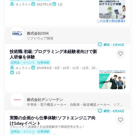
オンライン
2027年1月
1日
この企業の類似募集
株式会社OSK
ソフトウェア開発
締切：2月26日
技術職:初級:プログラミング未経験者向けで新
人研修を体験
説明会・イベント
仕事体験
オンライン
2026年8月・9月・10月・11月・12月、2027年1月・2月
1日
株式会社デンソーテン
半導体・電子機器メーカー、自動車・輸送機器メーカー、ソフト
ウェア開発
締切：8月24日
実際の企画から仕事体験!ソフトエンジニア向
け1dayイベント
プロジェクト追体験と社会課題解決で開発思考を学ぶ！
説明会・イベント
仕事体験