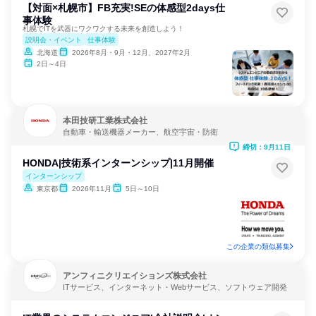
【対面×札幌市】FB充実!SEの体感型2days仕
事体験
札幌でITを武器にワクワクする未来を創造しよう！
説明会・イベント
仕事体験
北海道
2026年8月・9月・12月、2027年2月
2日～4日
本田技研工業株式会社
自動車・輸送機器メーカー、航空宇宙・防衛
締切：9月11日
HONDA|技術系インターンシップ|11月開催
インターンシップ
東京都
2026年11月
5日～10日
この企業の類似募集
アンフィニクリエイションズ株式会社
ITサービス、インターネット・Webサービス、ソフトウェア開発