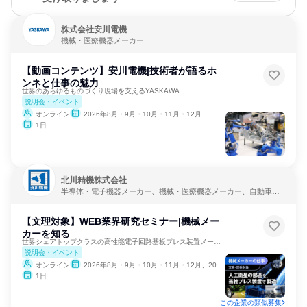
株式会社安川電機
機械・医療機器メーカー
【動画コンテンツ】安川電機|技術者が語るホ
ンネと仕事の魅力
世界のあらゆるものづくり現場を支えるYASKAWA
説明会・イベント
オンライン
2026年8月・9月・10月・11月・12月
1日
北川精機株式会社
半導体・電子機器メーカー、機械・医療機器メーカー、自動車・
輸送機器メーカー
【文理対象】WEB業界研究セミナー|機械メー
カーを知る
世界シェアトップクラスの高性能電子回路基板プレス装置メーカー
説明会・イベント
オンライン
2026年8月・9月・10月・11月・12月、2027年1月
1日
この企業の類似募集