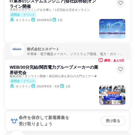
IT業界のシステムエンジニア|会社説明会|オン
ライン開催
大学のプログラミングを仕事に！1日完結＆完全オンライン
説明会・イベント
オンライン
2026年8月
1日
株式会社エネゲート
半導体・電子機器メーカー、ソフトウェア開発、電力・ガス・水
道・エネルギー
締切：あと6日
WEB/30分完結/関西電力グループメーカーの業
界研究会
服装自由！オンライン開催！就活初心者も安心の入門セミナー★
説明会・イベント
オンライン
2026年8月・9月
1日
条件を保存して新着募集を
受け取る
受け取りましょう