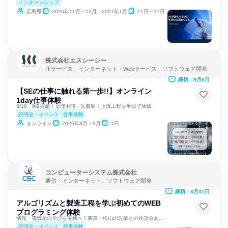
インターンシップ
広島県
2026年11月・12月、2027年1月
11日～17日
株式会社エスシーシー
ITサービス、インターネット・Webサービス、ソフトウェア開発
締切：9月6日
【SEの仕事に触れる第一歩!!】オンライン
1day仕事体験
8/18、9/9実施！文理不問・先着順！上流工程を半日で体験
説明会・イベント
仕事体験
オンライン
2026年8月・9月
1日
コンピューターシステム株式会社
通信・インターネット、ソフトウェア開発
締切：8月31日
アルゴリズムと製造工程を学ぶ初めてのWEB
プログラミング体験
情報・電気系の学びを実務へ！東京・松山の先輩との座談会あり！
説明会・イベント
仕事体験