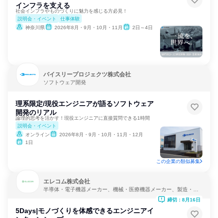
インフラを支える
社会インフラやものづくりに魅力を感じる方必見！
説明会・イベント
仕事体験
神奈川県
2026年8月・9月・10月・11月
2日～4日
バイスリープロジェクツ株式会社
ソフトウェア開発
理系限定/現役エンジニアが語るソフトウェア
開発のリアル
論理的思考を活かす！現役エンジニアに直接質問できる1時間
説明会・イベント
オンライン
2026年8月・9月・10月・11月・12月
1日
この企業の類似募集
エレコム株式会社
半導体・電子機器メーカー、機械・医療機器メーカー、製造・メ
ーカー
締切：8月16日
5Days|モノづくりを体感できるエンジニアイ