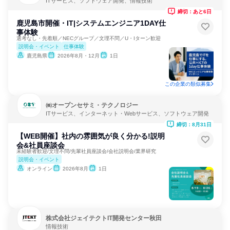
ITサービス、ソフトウェア開発、情報技術
締切：あと6日
鹿児島市開催・IT|システムエンジニア1DAY仕
事体験
選考なし・先着順／NECグループ／文理不問／U・Iターン歓迎
説明会・イベント
仕事体験
鹿児島県
2026年8月・12月
1日
この企業の類似募集
㈱オープンセサミ・テクノロジー
ITサービス、インターネット・Webサービス、ソフトウェア開発
締切：8月31日
【WEB開催】社内の雰囲気が良く分かる!説明
会&社員座談会
未経験者歓迎/文理不問/先輩社員座談会/会社説明会/業界研究
説明会・イベント
オンライン
2026年8月
1日
株式会社ジェイテクトIT開発センター秋田
情報技術