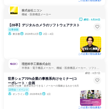
この企業の類似募集
株式会社ニコン
機械・医療機器メーカー
締切：9月30日
【28卒】デジタルカメラのソフトウェアテスト
仕事体験
東京都
2026年12月
2日～4日
この企業の類似募集
理想科学工業株式会社
半導体・電子機器メーカー、機械・医療機器メーカー、ソフトウ
ェア開発
締切：8月7日
世界シェア70%企業の事務系向けセミナー|コ
ーポレート・企画
1時間で仕事・業界研究ができる！メーカーの職種まるわかり8月
説明会・イベント
オンライン
2026年8月
1日
この企業の類似募集