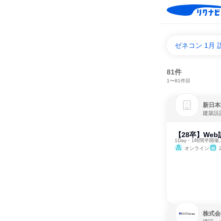
ゼネコン 1月
81件
1〜81件目
新日本
建築設
【28卒】We
1Day・1時間半開
オンライン
株式会