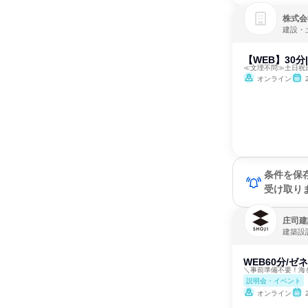
株式会
建設・
【WEB】30
≪文理不問≫土日祝
オンライン
条件を保
受け取り
庄司建
建築設
WEB60分/
＼事前準備不要！海
説明会・イベント
オンライン