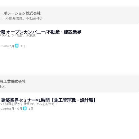
ーポレーション株式会社
計、不動産管理、不動産仲介
計職 オープンカンパニー/不動産・建設業界
プライムで「品質」を追求
2026年7月
1日
設工業株式会社
土木
】建築業界セミナー×1時間【施工管理職・設計職】
へ！知識を活かす仕事のリアルをお伝え！
2026年8月・9月
1日