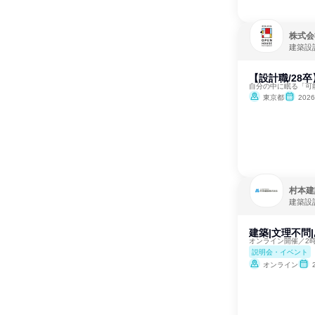
株式会
建築設
【設計職/28
自分の中に眠る「可
東京都
202
村本建
建築設
建築|文理不問
オンライン開催／2
説明会・イベント
オンライン