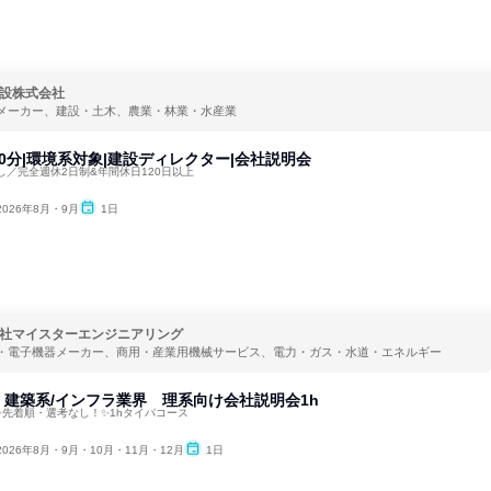
設株式会社
メーカー、建設・土木、農業・林業・水産業
0分|環境系対象|建設ディレクター|会社説明会
／完全週休2日制&年間休日120日以上
2026年8月・9月
1日
社マイスターエンジニアリング
・電子機器メーカー、商用・産業用機械サービス、電力・ガス・水道・エネルギー
建築系/インフラ業界 理系向け会社説明会1h
✨先着順・選考なし！✨1hタイパコース
2026年8月・9月・10月・11月・12月
1日