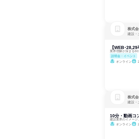
株式会
建設・
【WEB･28
業界理解が深まる60
説明会・イベント
オンライン
株式会
建設・
10分・動画コ
建設業界のイメージ
オンライン