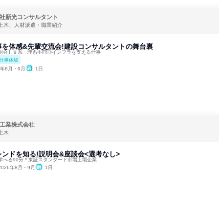
社新光コンサルタント
土木、人材派遣・職業紹介
事を体感&先輩交流会!建設コンサルタントの舞台裏
明会】文系・理系不問◎インフラを支える仕事
仕事体験
6年8月・9月
1日
工業株式会社
土木
ンドを知る!説明会&座談会<選考なし>
学べる90分＊東証スタンダード市場上場企業
2026年8月・9月
1日