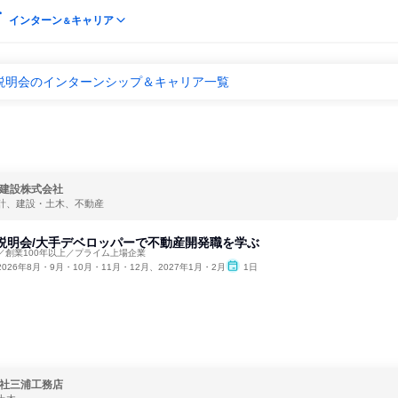
インターン
キャリア
＆
 説明会のインターンシップ＆キャリア一覧
建設株式会社
計、建設・土木、不動産
b説明会/大手デベロッパーで不動産開発職を学ぶ
催／創業100年以上／プライム上場企業
2026年8月・9月・10月・11月・12月、2027年1月・2月
1日
社三浦工務店