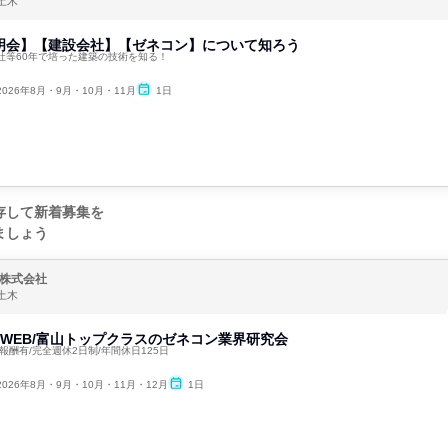
土木
説明会】【建設会社】【ゼネコン】について知ろう
社等60年で培った建築の技術を知る！
2026年8月・9月・10月・11月
1日
存して新着募集を
ましょう
株式会社
土木
間WEB/富山トップクラスのゼネコン業界研究会
報酬有/完全週休2日制/年間休日125日
2026年8月・9月・10月・11月・12月
1日