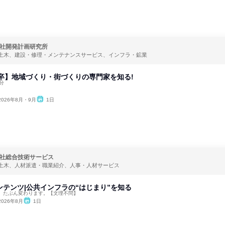
社開発計画研究所
土木、建設・修理・メンテナンスサービス、インフラ・鉱業
,29卒】地域づくり・街づくりの専門家を知る!
分
2026年8月・9月
1日
社総合技術サービス
土木、人材派遣・職業紹介、人事・人材サービス
ンテンツ|公共インフラの“はじまり”を知る
、たぶん変わります。【文理不問】
2026年8月
1日