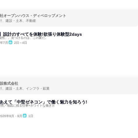
社オープンハウス・ディベロップメント
計、建設・土木、不動産
卒】設計のすべてを体験!欲張り体験型2days
能性」。見つけるのは、この夏だ。
6年7月
2日～4日
設株式会社
計、建設・土木、インフラ・鉱業
|あえて「中堅ゼネコン」で働く魅力を知ろう!
時間／地図に残る仕事×ホワイトな働き方
2026年8月・9月
1日