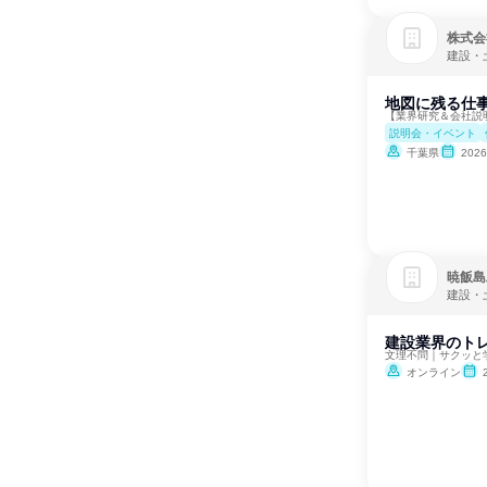
株式会
建設・
地図に残る仕
【業界研究＆会社説
説明会・イベント
千葉県
202
暁飯島
建設・
建設業界のトレ
文理不問｜サクッと
オンライン