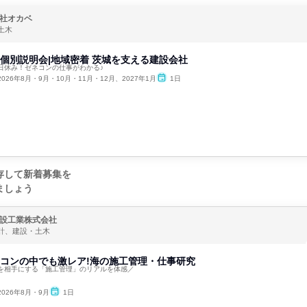
社オカベ
土木
分|個別説明会|地域密着 茨城を支える建設会社
日休み！ゼネコンの仕事がわかる♪
2026年8月・9月・10月・11月・12月、2027年1月
1日
存して新着募集を
ましょう
設工業株式会社
計、建設・土木
ゼネコンの中でも激レア!海の施工管理・仕事研究
を相手にする「施工管理」のリアルを体感／
2026年8月・9月
1日