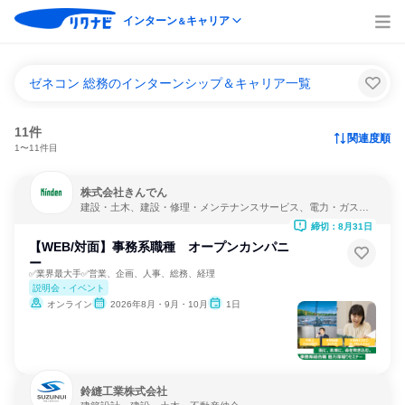
インターン
キャリア
＆
ゼネコン 総務のインターンシップ＆キャリア一覧
11件
関連度順
1〜11件目
株式会社きんでん
建設・土木、建設・修理・メンテナンスサービス、電力・ガス・
水道・エネルギー
締切：8月31日
【WEB/対面】事務系職種 オープンカンパニ
ー
✅業界最大手✅営業、企画、人事、総務、経理
説明会・イベント
オンライン
2026年8月・9月・10月
1日
鈴縫工業株式会社