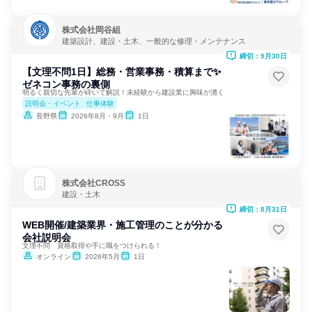
株式会社岡谷組
建築設計、建設・土木、一般的な修理・メンテナンス
締切：9月30日
【文理不問1日】総務・営業事務・積算まで✨
ゼネコン事務の裏側
明るく親切な先輩が砕いて解説！未経験から建設業に興味が湧く
説明会・イベント
仕事体験
長野県
2026年8月・9月
1日
株式会社CROSS
建設・土木
締切：8月31日
WEB開催/建築業界・施工管理のことが分かる
会社説明会
文理不問 資格取得や手に職をつけられる！
オンライン
2026年5月
1日