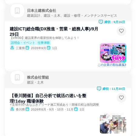
日本土建株式会社
建築設計、建設・土木、建設・修理・メンテナンスサービス
締切：9月16日
建設ICT|総合職(DX推進・営業・総務人事)/9月
29日
【VR/3D】建設業界の最新技術を体験してみよう！
説明会・イベント
仕事体験
三重県
2026年9月
1日
この企業の類似募集
株式会社菅組
建設・土木
締切：11月30日
【香川開催】自己分析で就活の迷いを整
理!1day 職場体験
⭐文理不問⭐あなぶきアリーナ施工実績あり！開催日程は個別調整
香川県
2026年8月・9月・10月・11月
1日