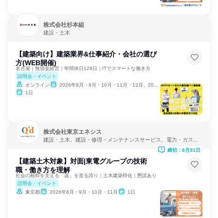
株式会社杉本組
建設・土木
【建築向け】建築業界&仕事紹介・会社の選び
方(WEB開催)
名古屋｜無借金経営｜年間休日129日｜ITでスマートな働き方
説明会・イベント
オンライン
2026年8月・9月・10月・11月・12月、2027年1月
1日
株式会社東京エネシス
建設・土木、建設・修理・メンテナンスサービス、電力・ガス・
水道・エネルギー
締切：8月31日
【建築土木対象】対面|東電グループの技術
職・働き方を理解
社会の根幹を支える「器」を造る誇り｜土木建築特化｜懇談あり
説明会・イベント
東京都
2026年8月・9月・10月・11月
1日