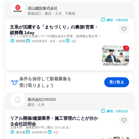
須山建設株式会社
建築設計、建設・土木、不動産
締切：9月30日
文系が活躍する「まちづくり」の裏側!営業・
総務職 1day
オフィス見学＆現場ツアー付/建設会社の営業・総務職を覗き見！
静岡県
2026年8月・9月・10月
1日
条件を保存して新着募集を
受け取る
受け取りましょう
株式会社CROSS
建設・土木
締切：8月31日
リアル開催/建築業界・施工管理のことが分か
る会社説明会
文理不問 資格取得や手に職をつけられる！
東京都
2026年5月
1日