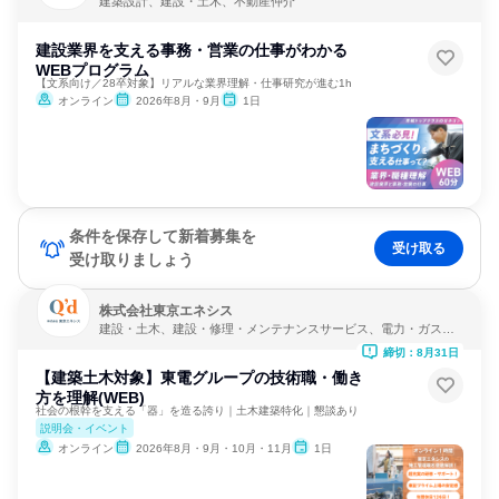
建築設計、建設・土木、不動産仲介
建設業界を支える事務・営業の仕事がわかる
WEBプログラム
【文系向け／28卒対象】リアルな業界理解・仕事研究が進む1h
オンライン
2026年8月・9月
1日
条件を保存して新着募集を
受け取る
受け取りましょう
株式会社東京エネシス
建設・土木、建設・修理・メンテナンスサービス、電力・ガス・
水道・エネルギー
締切：8月31日
【建築土木対象】東電グループの技術職・働き
方を理解(WEB)
社会の根幹を支える「器」を造る誇り｜土木建築特化｜懇談あり
説明会・イベント
オンライン
2026年8月・9月・10月・11月
1日