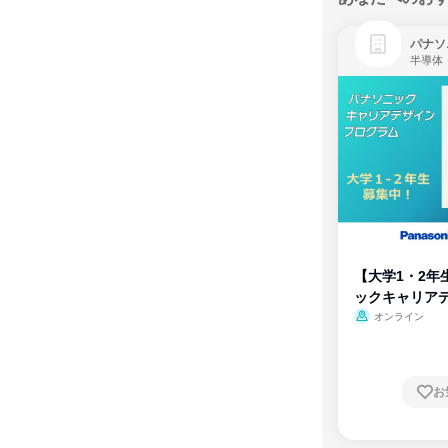
パナソ
半導体
【大学1・2年
ックキャリア
ム
オンライン
お