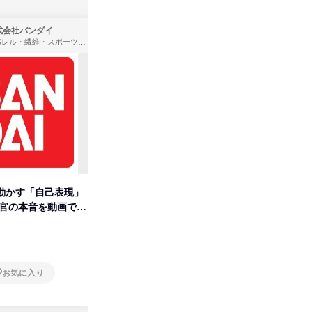
式会社バンダイ
株式会社住まいず
アパレル・繊維・スポーツメーカー、製造・メーカー、ゲーム制作・販売
製造・メーカー、建築設計
動かす「自己表現」
先着順・選考なし|注文住宅の総
【オンラ
考官の本音を動画で公
合職|会社説明会&社長座談会
業界の裏
明会
オンライン
オンラ
お気に入り
お気に入り