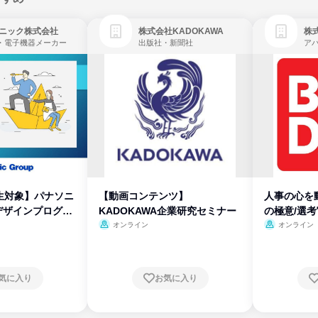
ニック株式会社
株式会社KADOKAWA
株
・電子機器メーカー
出版社・新聞社
生対象】パナソニ
【動画コンテンツ】
人事の心を
デザインプログラ
KADOKAWA企業研究セミナー
の極意/選
開
オンライン
オンライン
気に入り
お気に入り