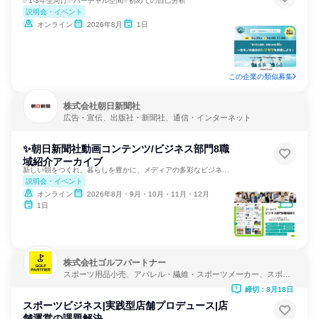
✅1-3年生向け✅バーチャル空間✅初めての自己分析
説明会・イベント
オンライン
2026年8月
1日
この企業の類似募集
株式会社朝日新聞社
広告・宣伝、出版社・新聞社、通信・インターネット
✨朝日新聞社動画コンテンツ/ビジネス部門8職
域紹介アーカイブ
新しい朝をつくれ。暮らしを豊かに、メディアの多彩なビジネス職
説明会・イベント
オンライン
2026年8月・9月・10月・11月・12月
1日
株式会社ゴルフパートナー
スポーツ用品小売、アパレル・繊維・スポーツメーカー、スポー
ツ・レクリエーション
締切：8月18日
スポーツビジネス|実践型店舗プロデュース|店
舗運営の課題解決