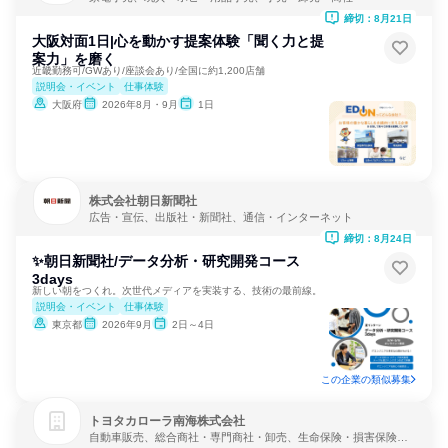
締切：8月21日
大阪対面1日|心を動かす提案体験「聞く力と提
案力」を磨く
近畿勤務可/GWあり/座談会あり/全国に約1,200店舗
説明会・イベント
仕事体験
大阪府
2026年8月・9月
1日
株式会社朝日新聞社
広告・宣伝、出版社・新聞社、通信・インターネット
締切：8月24日
✨朝日新聞社/データ分析・研究開発コース
3days
新しい朝をつくれ。次世代メディアを実装する、技術の最前線。
説明会・イベント
仕事体験
東京都
2026年9月
2日～4日
この企業の類似募集
トヨタカローラ南海株式会社
自動車販売、総合商社・専門商社・卸売、生命保険・損害保険・