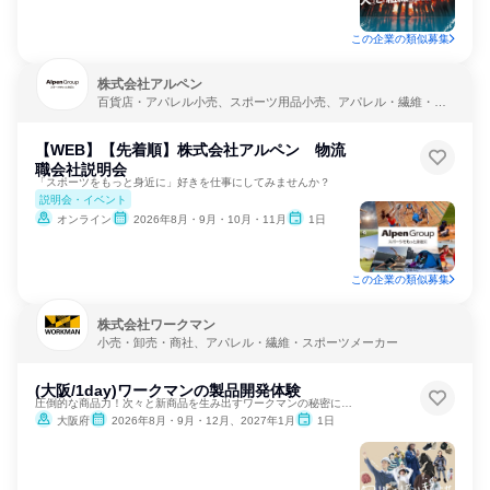
この企業の類似募集
株式会社アルペン
百貨店・アパレル小売、スポーツ用品小売、アパレル・繊維・ス
ポーツメーカー
【WEB】【先着順】株式会社アルペン 物流
職会社説明会
「スポーツをもっと身近に」好きを仕事にしてみませんか？
説明会・イベント
オンライン
2026年8月・9月・10月・11月
1日
この企業の類似募集
株式会社ワークマン
小売・卸売・商社、アパレル・繊維・スポーツメーカー
(大阪/1day)ワークマンの製品開発体験
圧倒的な商品力！次々と新商品を生み出すワークマンの秘密に迫る
大阪府
2026年8月・9月・12月、2027年1月
1日