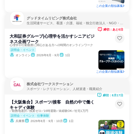
この企業の類似募集
グッドタイムリビング株式会社
生活関連サービス、看護・介護、福祉・独立行政法人・NGO・N
PO
締切：あと6日
大和証券グループ|心理学を活かすシニアビジ
ネス企画ワーク
心理学や行動観察に関心がある方へ/2時間のオンラインワーク
説明会・イベント
オンライン
2026年8月・9月
1日
この企業の類似募集
株式会社ワークステーション
スポーツ・レクリエーション、人材派遣・職業紹介
締切：8月17日
【大阪集合】スポーツ/接客 自然の中で働く
キャディ体験
✅勤務地選択✅残業ゼロ✅16時退勤✅未経験OK✅社宅1万円
説明会・イベント
仕事体験
兵庫県
2026年8月・9月・10月
1日