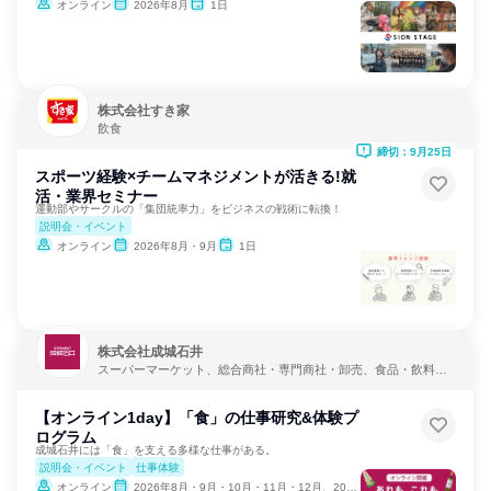
オンライン
2026年8月
1日
株式会社すき家
飲食
締切：9月25日
スポーツ経験×チームマネジメントが活きる!就
活・業界セミナー
運動部やサークルの「集団統率力」をビジネスの戦術に転換！
説明会・イベント
オンライン
2026年8月・9月
1日
株式会社成城石井
スーパーマーケット、総合商社・専門商社・卸売、食品・飲料メ
ーカー
【オンライン1day】「食」の仕事研究&体験プ
ログラム
成城石井には「食」を支える多様な仕事がある。
説明会・イベント
仕事体験
オンライン
2026年8月・9月・10月・11月・12月、2027年1月・2月