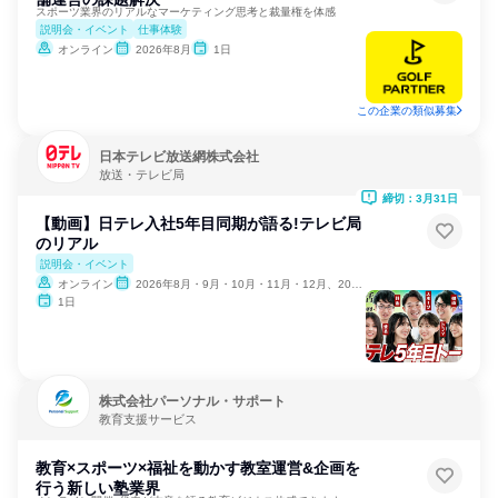
スポーツ業界のリアルなマーケティング思考と裁量権を体感
説明会・イベント
仕事体験
オンライン
2026年8月
1日
この企業の類似募集
日本テレビ放送網株式会社
放送・テレビ局
締切：3月31日
【動画】日テレ入社5年目同期が語る!テレビ局
のリアル
説明会・イベント
オンライン
2026年8月・9月・10月・11月・12月、2027年1月・2月
1日
株式会社パーソナル・サポート
教育支援サービス
教育×スポーツ×福祉を動かす教室運営&企画を
行う新しい塾業界