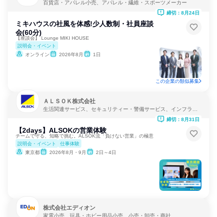
百貨店・アパレル小売、アパレル・繊維・スポーツメーカー
締切：8月24日
ミキハウスの社風を体感!少人数制・社員座談
会(60分)
【座談会】 Lounge MIKI HOUSE
説明会・イベント
オンライン
2026年8月
1日
この企業の類似募集
ＡＬＳＯＫ株式会社
生活関連サービス、セキュリティー・警備サービス、インフラ・
鉱業
締切：8月31日
【2days】ALSOKの営業体験
チームで守る、知略で挑む。ALSOK流「負けない営業」の極意
説明会・イベント
仕事体験
東京都
2026年8月・9月
2日～4日
株式会社エディオン
家電小売、玩具・ホビー用品小売、小売・卸売・商社