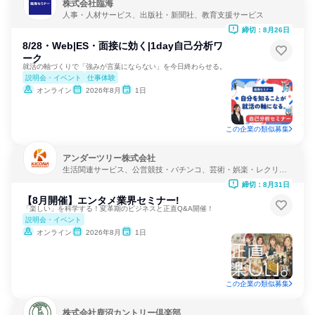
株式会社臨海
人事・人材サービス、出版社・新聞社、教育支援サービス
締切：8月26日
8/28・Web|ES・面接に効く|1day自己分析ワ
ーク
就活の軸づくりで「強みが言葉にならない」を今日終わらせる。
説明会・イベント
仕事体験
オンライン
2026年8月
1日
この企業の類似募集
アンダーツリー株式会社
生活関連サービス、公営競技・パチンコ、芸術・娯楽・レクリエ
ーション
締切：8月31日
【8月開催】エンタメ業界セミナー!
「楽しい」を科学する！変革期のビジネスと正直Q&A開催！
説明会・イベント
オンライン
2026年8月
1日
この企業の類似募集
株式会社鹿沼カントリー倶楽部