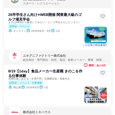
スポーツ・レクリエーション
28卒学生さん向け⭐WEB開催 関東最大級のゴ
ルフ場見学会
まずはWEBから参加してみたい！という学生さんにピッタリ♪
説明会・イベント
オンライン
2026年8月・9月
1日
この企業の類似募集
ユキグニファクトリー株式会社
総合商社・専門商社・卸売、食品・飲料メーカー、農業・林業・
水産業
締切：あと6日
8/19【1day】食品メーカー生産職 きのこを作
る仕事体験
先輩社員に会える／文理不問／交通費支給／昼食付き
説明会・イベント
仕事体験
岡山県
2026年8月
1日
株式会社ミキハウス