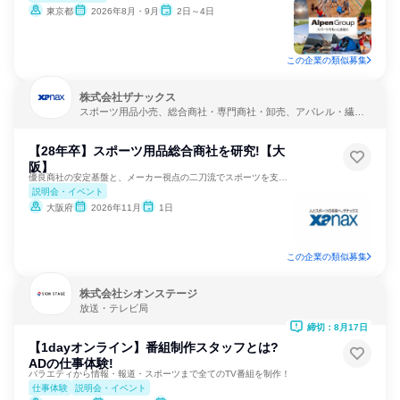
東京都
2026年8月・9月
2日～4日
この企業の類似募集
株式会社ザナックス
スポーツ用品小売、総合商社・専門商社・卸売、アパレル・繊
維・スポーツメーカー
【28年卒】スポーツ用品総合商社を研究!【大
阪】
優良商社の安定基盤と、メーカー視点の二刀流でスポーツを支える
説明会・イベント
大阪府
2026年11月
1日
この企業の類似募集
株式会社シオンステージ
放送・テレビ局
締切：8月17日
【1dayオンライン】番組制作スタッフとは?
ADの仕事体験!
バラエティから情報・報道・スポーツまで全てのTV番組を制作！
仕事体験
説明会・イベント