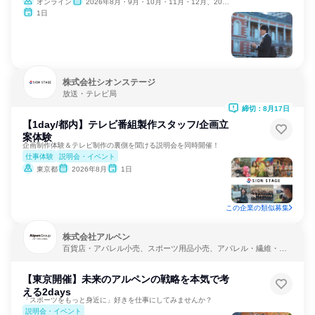
オンライン
2026年8月・9月・10月・11月・12月、2027年1月
1日
株式会社シオンステージ
放送・テレビ局
締切：8月17日
【1day/都内】テレビ番組製作スタッフ/企画立
案体験
企画制作体験＆テレビ制作の裏側を聞ける説明会を同時開催！
仕事体験
説明会・イベント
東京都
2026年8月
1日
この企業の類似募集
株式会社アルペン
百貨店・アパレル小売、スポーツ用品小売、アパレル・繊維・ス
ポーツメーカー
【東京開催】未来のアルペンの戦略を本気で考
える2days
「スポーツをもっと身近に」好きを仕事にしてみませんか？
説明会・イベント