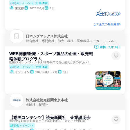
説明会・イベント
仕事体験
東京都
2026年8月
1日
この企業の類似募集
日本シグマックス株式会社
総合商社・専門商社・卸売、機械・医療機器メーカー、アパレ
ル・繊維・スポーツメーカー
締切：9月16日
WEB開催/医療・スポーツ製品の企画・販売戦
略体験プログラム
医療/スポーツ/ウェルネス/海外事業で自己成長と夢の実現へ！
説明会・イベント
仕事体験
オンライン
2026年8月・9月
1日
株式会社読売新聞東京本社
出版社・新聞社
【動画コンテンツ】読売新聞社 企業説明会
世の中を動かす影響力とリアルに触れる・メディアの裏側
説明会・イベント