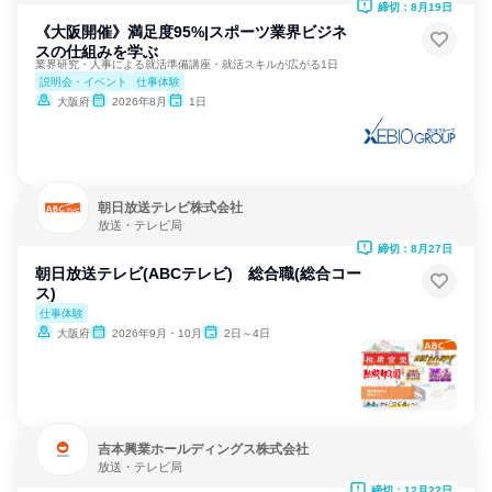
締切：8月19日
《大阪開催》満足度95%|スポーツ業界ビジネ
スの仕組みを学ぶ
業界研究・人事による就活準備講座・就活スキルが広がる1日
説明会・イベント
仕事体験
大阪府
2026年8月
1日
朝日放送テレビ株式会社
放送・テレビ局
締切：8月27日
朝日放送テレビ(ABCテレビ) 総合職(総合コー
ス)
仕事体験
大阪府
2026年9月・10月
2日～4日
吉本興業ホールディングス株式会社
放送・テレビ局
締切：12月22日