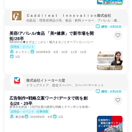
Ｃａｄｄｉｒｅａｔ Ｉｎｎｏｖａｔｉｏｎ株式会社
化粧品・理美容用品小売、食品・飲料メーカー、アパレル・繊
維・スポーツメーカー
締切：9月30日
美容/アパレル/食品 「美×健康」で新市場を開
拓!28卒
WEB60分◆まずはここから！魅力まるごとオープンカンパニー
説明会・イベント
オンライン
2026年8月・9月・10月・11月・12月
1日
株式会社イトーヨーカ堂
ドラッグストア、総合スーパー、スーパーマーケット
締切：8月20日
広告制作×戦略立案ワーク!データで街を創
る|28・29卒
参加学生絶賛！1兆円企業の緻密な戦略とチラシ作りを体感✨️
説明会・イベント
仕事体験
東京都
2026年8月・9月
1日