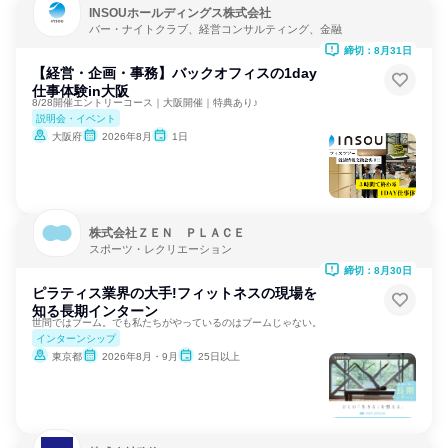
INSOUホールディングス株式会社
バー・ナイトクラブ、経営コンサルティング、金融
締切：8月31日
【経営・企画・事務】バックオフィスの1day
仕事体験in大阪
8/28開催エントリーコース｜大阪開催｜特典あり♪
説明会・イベント
大阪府
2026年8月
1日
株式会社ＺＥＮ ＰＬＡＣＥ
スポーツ・レクリエーション
締切：8月30日
ピラティス業界の大手!フィットネスの現場を
知る長期インターン
世間ではブーム。でも私たちがやっているのはブームじゃない。
インターンシップ
東京都
2026年8月・9月
25日以上