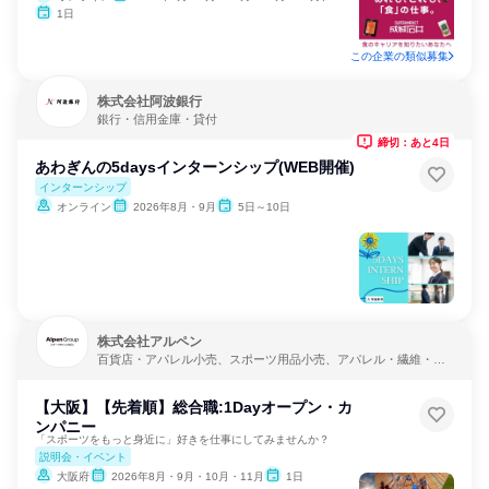
1日
この企業の類似募集
株式会社阿波銀行
銀行・信用金庫・貸付
締切：あと4日
あわぎんの5daysインターンシップ(WEB開催)
インターンシップ
オンライン
2026年8月・9月
5日～10日
株式会社アルペン
百貨店・アパレル小売、スポーツ用品小売、アパレル・繊維・ス
ポーツメーカー
【大阪】【先着順】総合職:1Dayオープン・カ
ンパニー
「スポーツをもっと身近に」好きを仕事にしてみませんか？
説明会・イベント
大阪府
2026年8月・9月・10月・11月
1日