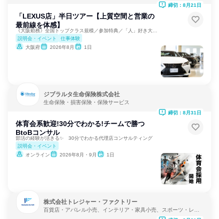
保険サービス
締切：8月21日
「LEXUS店」半日ツアー【上質空間と営業の
最前線を体感】
《大阪勤務》全国トップクラス規模／参加特典／「人」好き大歓迎
説明会・イベント
仕事体験
大阪府
2026年8月
1日
ジブラルタ生命保険株式会社
生命保険・損害保険・保険サービス
締切：8月31日
体育会系歓迎!30分でわかる!チームで勝つ
BtoBコンサル
部活の経験が活きる✨ 30分でわかる代理店コンサルティング
説明会・イベント
オンライン
2026年8月・9月
1日
株式会社トレジャー・ファクトリー
百貨店・アパレル小売、インテリア・家具小売、スポーツ・レク
リエーション