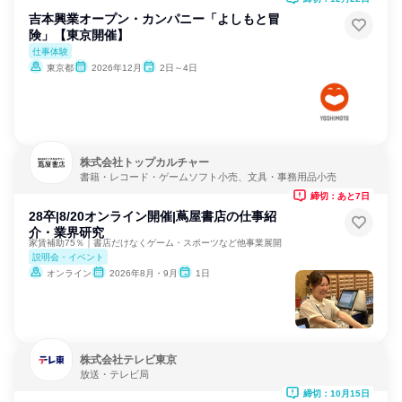
吉本興業オープン・カンパニー「よしもと冒
険」【東京開催】
仕事体験
東京都
2026年12月
2日～4日
株式会社トップカルチャー
書籍・レコード・ゲームソフト小売、文具・事務用品小売
締切：あと7日
28卒|8/20オンライン開催|蔦屋書店の仕事紹
介・業界研究
家賃補助75％｜書店だけなくゲーム・スポーツなど他事業展開
説明会・イベント
オンライン
2026年8月・9月
1日
株式会社テレビ東京
放送・テレビ局
締切：10月15日