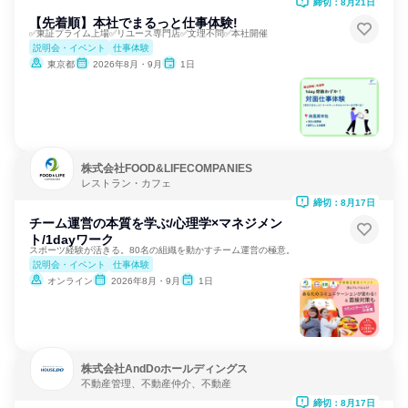
締切：8月21日
【先着順】本社でまるっと仕事体験!
✅東証プライム上場✅リユース専門店✅文理不問✅本社開催
説明会・イベント
仕事体験
東京都
2026年8月・9月
1日
株式会社FOOD&LIFECOMPANIES
レストラン・カフェ
締切：8月17日
チーム運営の本質を学ぶ/心理学×マネジメン
ト/1dayワーク
スポーツ経験が活きる。80名の組織を動かすチーム運営の極意。
説明会・イベント
仕事体験
オンライン
2026年8月・9月
1日
株式会社AndDoホールディングス
不動産管理、不動産仲介、不動産
締切：8月17日