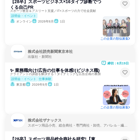
【28卒】スポーツビジネス×16タイプ診断でつ
くる自己PR
スポーツ教育＆アスリート支援／IT×スポーツの力で社会貢献
説明会・イベント
オンライン
2026年8月
1日
この企業の類似募集
株式会社読売新聞東京本社
出版社・新聞社
締切：8月19日
✨ 業務職向け/広告の仕事を体感!(ビジネス職)
クライアントの課題を解決する！ダイナミックな広告企画の裏側
説明会・イベント
仕事体験
東京都
2026年9月
1日
この企業の類似募集
株式会社ザナックス
スポーツ用品小売、総合商社・専門商社・卸売、アパレル・繊
維・スポーツメーカー
【28卒】スポーツ用品総合商社を研究!【東