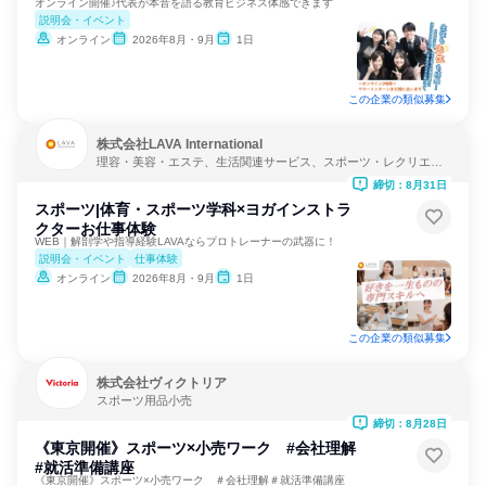
オンライン開催♪代表が本音を語る教育ビジネス体感できます
説明会・イベント
オンライン
2026年8月・9月
1日
この企業の類似募集
株式会社LAVA International
理容・美容・エステ、生活関連サービス、スポーツ・レクリエー
ション
締切：8月31日
スポーツ|体育・スポーツ学科×ヨガインストラ
クターお仕事体験
WEB｜解剖学や指導経験LAVAならプロトレーナーの武器に！
説明会・イベント
仕事体験
オンライン
2026年8月・9月
1日
この企業の類似募集
株式会社ヴィクトリア
スポーツ用品小売
締切：8月28日
《東京開催》スポーツ×小売ワーク #会社理解
#就活準備講座
《東京開催》スポーツ×小売ワーク ＃会社理解＃就活準備講座