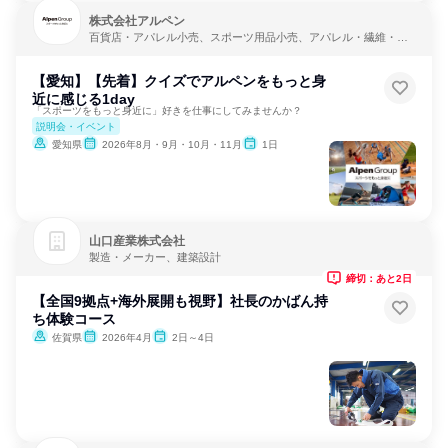
株式会社アルペン
百貨店・アパレル小売、スポーツ用品小売、アパレル・繊維・ス
ポーツメーカー
【愛知】【先着】クイズでアルペンをもっと身
近に感じる1day
「スポーツをもっと身近に」好きを仕事にしてみませんか？
説明会・イベント
愛知県
2026年8月・9月・10月・11月
1日
山口産業株式会社
製造・メーカー、建築設計
締切：あと2日
【全国9拠点+海外展開も視野】社長のかばん持
ち体験コース
佐賀県
2026年4月
2日～4日