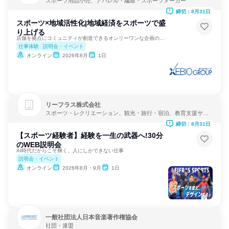
スポーツ用品小売、アパレル・繊維・スポーツメーカー
締切：8月31日
スポーツ×地域活性化|地域経済をスポーツで盛
り上げる
店舗を拠点にコミュニティが創造できるオンリーワンな企画の実現
仕事体験
説明会・イベント
オンライン
2026年8月
1日
リーフラス株式会社
スポーツ・レクリエーション、観光・旅行・宿泊、教育支援サー
ビス
締切：8月31日
【スポーツ経験者】経験を一生の武器へ!30分
のWEB説明会
AI時代だからこそ輝く、人にしかできない仕事
説明会・イベント
オンライン
2026年8月・9月
1日
一般社団法人日本音楽著作権協会
社団・連盟