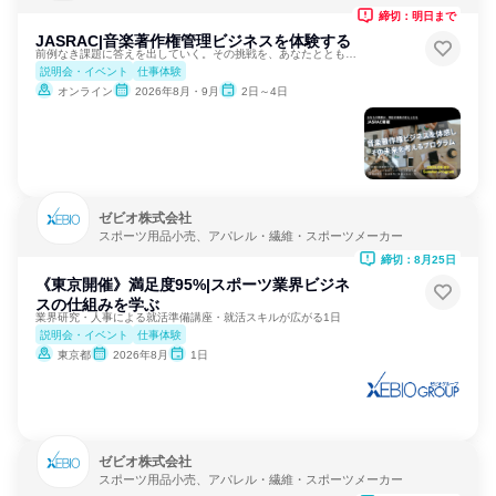
締切：明日まで
JASRAC|音楽著作権管理ビジネスを体験する
前例なき課題に答えを出していく。その挑戦を、あなたとともに。
説明会・イベント
仕事体験
オンライン
2026年8月・9月
2日～4日
ゼビオ株式会社
スポーツ用品小売、アパレル・繊維・スポーツメーカー
締切：8月25日
《東京開催》満足度95%|スポーツ業界ビジネ
スの仕組みを学ぶ
業界研究・人事による就活準備講座・就活スキルが広がる1日
説明会・イベント
仕事体験
東京都
2026年8月
1日
ゼビオ株式会社
スポーツ用品小売、アパレル・繊維・スポーツメーカー