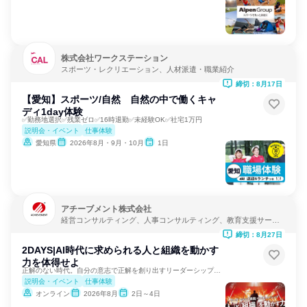
株式会社ワークステーション
スポーツ・レクリエーション、人材派遣・職業紹介
締切：8月17日
【愛知】スポーツ/自然 自然の中で働くキャ
ディ1day体験
✅勤務地選択✅残業ゼロ✅16時退勤✅未経験OK✅社宅1万円
説明会・イベント
仕事体験
愛知県
2026年8月・9月・10月
1日
アチーブメント株式会社
経営コンサルティング、人事コンサルティング、教育支援サービ
ス
締切：8月27日
2DAYS|AI時代に求められる人と組織を動かす
力を体得せよ
正解のない時代。自分の意志で正解を創り出すリーダーシップを。
説明会・イベント
仕事体験
オンライン
2026年8月
2日～4日