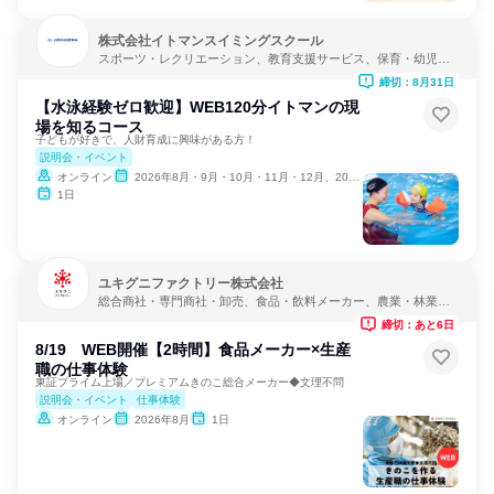
株式会社イトマンスイミングスクール
スポーツ・レクリエーション、教育支援サービス、保育・幼児教
育
締切：8月31日
【水泳経験ゼロ歓迎】WEB120分イトマンの現
場を知るコース
子どもが好きで、人財育成に興味がある方！
説明会・イベント
オンライン
2026年8月・9月・10月・11月・12月、2027年1月
1日
ユキグニファクトリー株式会社
総合商社・専門商社・卸売、食品・飲料メーカー、農業・林業・
水産業
締切：あと6日
8/19 WEB開催【2時間】食品メーカー×生産
職の仕事体験
東証プライム上場／プレミアムきのこ総合メーカー◆文理不問
説明会・イベント
仕事体験
オンライン
2026年8月
1日