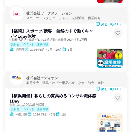
株式会社ワークステーション
スポーツ・レクリエーション、人材派遣・職業紹介
締切：8月17日
【福岡】スポーツ/接客 自然の中で働くキャ
ディ1day体験
✅勤務地選択✅残業ゼロ✅16時退勤✅未経験OK✅社宅1万円
説明会・イベント
仕事体験
福岡県
2026年8月・9月・10月
1日
株式会社エディオン
家電小売、玩具・ホビー用品小売、小売・卸売・商社
締切：8月21日
【横浜開催】暮らしの質高めるコンサル職体感
1Day
全国に約1,200店舗を展開
説明会・イベント
仕事体験
神奈川県
2026年8月・9月
1日