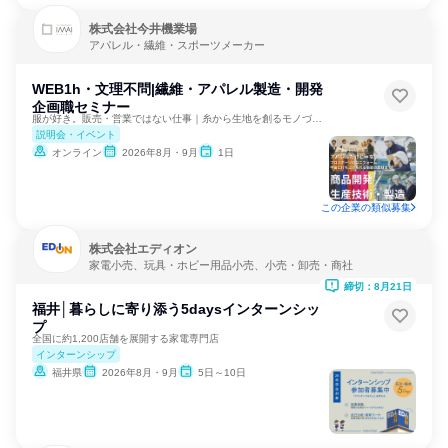
株式会社今井機業場
アパレル・繊維・スポーツメーカー
WEB1h・文理不問|繊維・アパレル製造・開発
企画職セミナー
服が好き。販売・営業ではない仕事｜糸から生地を創るモノづくり
説明会・イベント
オンライン
2026年8月・9月
1日
この企業の類似募集
株式会社エディオン
家電小売、玩具・ホビー用品小売、小売・卸売・商社
締切：8月21日
福井│暮らしに寄り添う5daysインターンシッ
プ
全国に約1,200店舗を展開する家電専門店
インターンシップ
福井県
2026年8月・9月
5日～10日