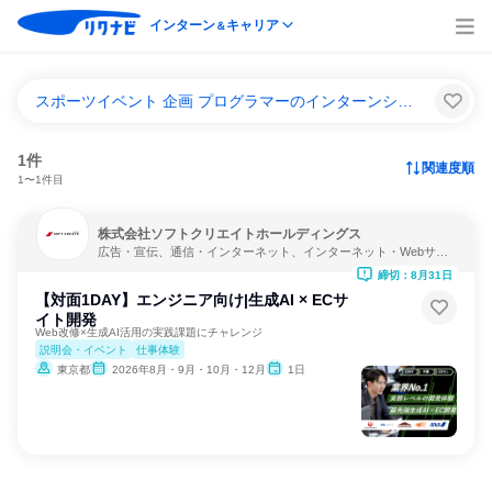
インターン
キャリア
＆
スポーツイベント 企画 プログラマーのインターンシップ＆キャリア一覧
1件
関連度順
1〜1件目
株式会社ソフトクリエイトホールディングス
広告・宣伝、通信・インターネット、インターネット・Webサー
ビス
締切：8月31日
【対面1DAY】エンジニア向け|生成AI × ECサ
イト開発
Web改修×生成AI活用の実践課題にチャレンジ
説明会・イベント
仕事体験
東京都
2026年8月・9月・10月・12月
1日