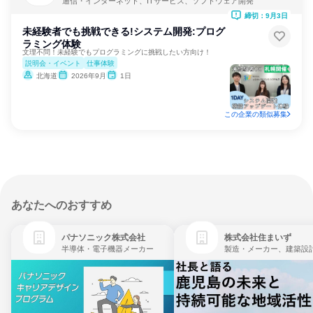
通信・インターネット、ITサービス、ソフトウェア開発
締切：9月3日
未経験者でも挑戦できる!システム開発:プログ
ラミング体験
文理不問！未経験でもプログラミングに挑戦したい方向け！
説明会・イベント
仕事体験
北海道
2026年9月
1日
この企業の類似募集
あなたへのおすすめ
パナソニック株式会社
株式会社住まいず
半導体・電子機器メーカー
製造・メーカー、建築設