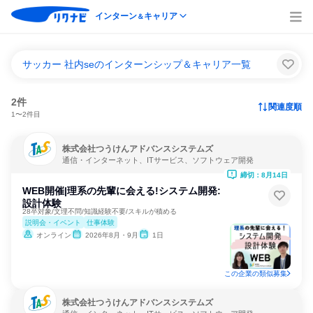
インターン
キャリア
＆
サッカー 社内seのインターンシップ＆キャリア一覧
2件
関連度順
1〜2件目
株式会社つうけんアドバンスシステムズ
通信・インターネット、ITサービス、ソフトウェア開発
締切：8月14日
WEB開催|理系の先輩に会える!システム開発:
設計体験
28卒対象/文理不問/知識経験不要/スキルが積める
説明会・イベント
仕事体験
オンライン
2026年8月・9月
1日
この企業の類似募集
株式会社つうけんアドバンスシステムズ