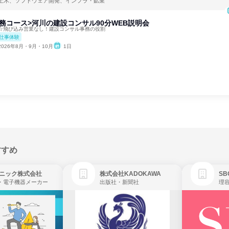
土木、ソフトウェア開発、インフラ・鉱業
務コース>河川の建設コンサル90分WEB説明会
☆飛び込み営業なし！建設コンサル事務の役割
仕事体験
2026年8月・9月・10月
1日
すすめ
ニック株式会社
株式会社KADOKAWA
・電子機器メーカー
出版社・新聞社