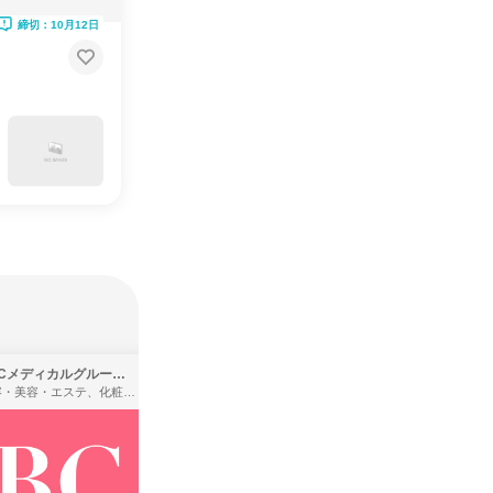
締切：10月12日
SBCメディカルグループ株式会社
株式会社バンダイ
理容・美容・エステ、化粧品・理美容用品小売、医療・病院
アパレル・繊維・スポーツメーカー、製造・メーカー、ゲーム制作・販売