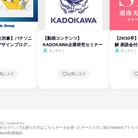
生対象】パナソニ
【動画コンテンツ】
【29/30
デザインプログラ
KADOKAWA企業研究セミナー
解 座談会
オンライン
オンライン
気に入り
お気に入り
せ
ログインでお困りの方はこちら
データを使ったサービスのご紹介
Indeedプライ
ndeed利用規約