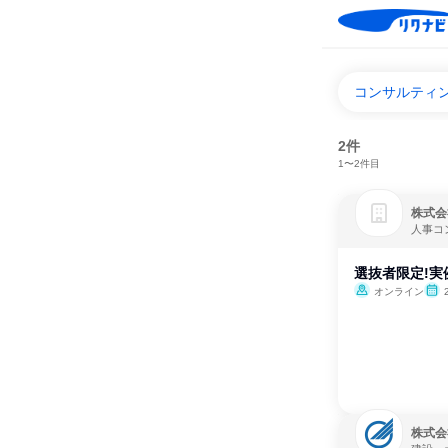
コンサルティ
2件
1〜2件目
株式会
人事コ
選抜者限定!実
オンライン
株式会