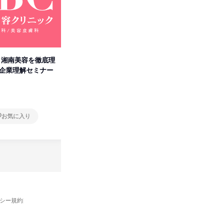
卒】湘南美容を徹底理
人事の心を動かす「自己表現」
「洋服の
付企業理解セミナー
の極意/選考官の本音を動画で公
分の強み
開
オンライン
オンラ
お気に入り
お気に入り
バシー規約