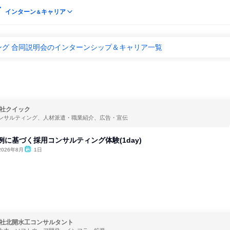
インターン
キャリア
＆
ング 合同説明会のインターンシップ＆キャリア一覧
社クイック
ンサルティング、人材派遣・職業紹介、広告・宣伝
例に基づく採用コンサルティング体験(1day)
2026年8月
1日
社北開水工コンサルタント