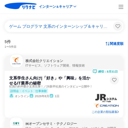
インターン
キャリア
＆
ゲーム プログラマ 文系のインターンシップ＆キャリア一覧
5件
関連度順
1〜5件目
株式会社クリエイション
ITサービス、ソフトウェア開発、情報技術
締切：8月31日
文系学生さん向け|「好き」や「興味」を活か
せるIT業界の秘密
社員の約半数が文系出身！／26新卒社員のインタビュー公開中！
説明会・イベント
仕事体験
オンライン
2026年8月
1日
この企業の類似募集
㈱オープンセサミ・テクノロジー