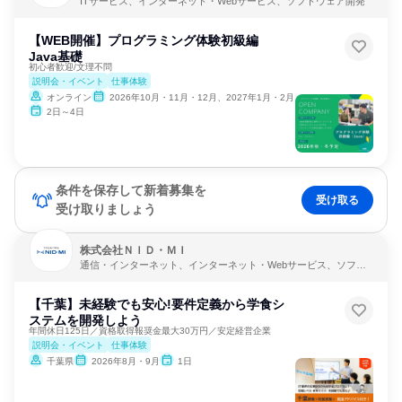
ITサービス、インターネット・Webサービス、ソフトウェア開発
【WEB開催】プログラミング体験初級編
Java基礎
初心者歓迎/文理不問
説明会・イベント
仕事体験
オンライン
2026年10月・11月・12月、2027年1月・2月
2日～4日
条件を保存して新着募集を
受け取る
受け取りましょう
株式会社ＮＩＤ・ＭＩ
通信・インターネット、インターネット・Webサービス、ソフト
ウェア開発
【千葉】未経験でも安心!要件定義から学食シ
ステムを開発しよう
年間休日125日／資格取得報奨金最大30万円／安定経営企業
説明会・イベント
仕事体験
千葉県
2026年8月・9月
1日