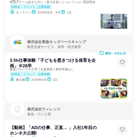
映画やゲーム好きな方に！新入社員シミュレーション型説明会
説明会・イベント
仕事体験
オンライン
2026年8月・9月
1日
株式会社東急キッズベースキャンプ
教育支援サービス、保育・幼児教育
締切：8月31日
3.5h仕事体験「子どもを惹きつける保育を企
画」※28卒
東急グループの子育て支援事業☆事前準備なし
説明会・イベント
仕事体験
東京都
2026年8月
1日
株式会社ウィレッジ
放送・テレビ局
【動画】「ADの仕事、正直… 」入社1年目の
ホンネ大公開!