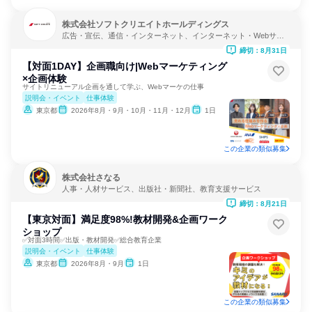
株式会社ソフトクリエイトホールディングス
広告・宣伝、通信・インターネット、インターネット・Webサー
ビス
締切：8月31日
【対面1DAY】企画職向け|Webマーケティング
×企画体験
サイトリニューアル企画を通して学ぶ、Webマーケの仕事
説明会・イベント
仕事体験
東京都
2026年8月・9月・10月・11月・12月
1日
この企業の類似募集
株式会社さなる
人事・人材サービス、出版社・新聞社、教育支援サービス
締切：8月21日
【東京対面】満足度98%!教材開発&企画ワーク
ショップ
✅対面3時間✅出版・教材開発✅総合教育企業
説明会・イベント
仕事体験
東京都
2026年8月・9月
1日
この企業の類似募集