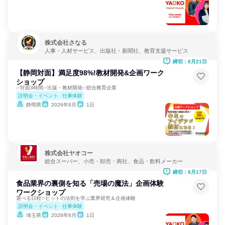
株式会社さなる
人事・人材サービス、出版社・新聞社、教育支援サービス
締切：8月21日
【静岡対面】満足度98%!教材開発&企画ワーク
ショップ
✅対面3時間✅出版・教材開発✅総合教育企業
説明会・イベント
仕事体験
静岡県
2026年9月
1日
株式会社ヤオコー
総合スーパー、小売・卸売・商社、食品・飲料メーカー
締切：8月17日
食品業界の裏側を知る「売場の魔法」企画体験
ワークショップ
選べる日程✨ヒットの法則を学ぶ業界研究＆企画体験
説明会・イベント
仕事体験
埼玉県
2026年8月
1日