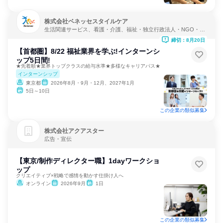
株式会社ベネッセスタイルケア
生活関連サービス、看護・介護、福祉・独立行政法人・NGO・N
PO
締切：8月20日
【首都圏】8/22 福祉業界を学ぶ!インターンシ
ップ5日間!
★先着順★業界トップクラスの給与水準★多様なキャリアパス★
インターンシップ
東京都
2026年8月・9月・12月、2027年1月
5日～10日
この企業の類似募集
株式会社アクアスター
広告・宣伝
【東京/制作ディレクター職】1dayワークショ
ップ
クリエイティブ×戦略で感情を動かす仕掛け人へ
オンライン
2026年9月
1日
この企業の類似募集