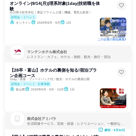
オンライン|9/14(月)|理系対象|1day|技術職を体
験
石川県小松市本社｜東証プライム上場｜機械、電気も歓迎！
説明会・イベント
オンライン
2026年8月・9月
1日
この企業の類似募集
マンテンホテル株式会社
レストラン・カフェ、ホテル・旅館、観光・旅行・宿泊
【28卒・富山】ホテルの裏側を知る!宿泊プラ
ン企画コース
1day／昼食・フィードバック付／観光・ホテルの裏側公開
説明会・イベント
仕事体験
富山県
2026年8月・9月・10月
1日
株式会社アミパラ
生活関連サービス、芸術・娯楽・レクリエーション、一般的な修
理・メンテナンス
締切：9月30日