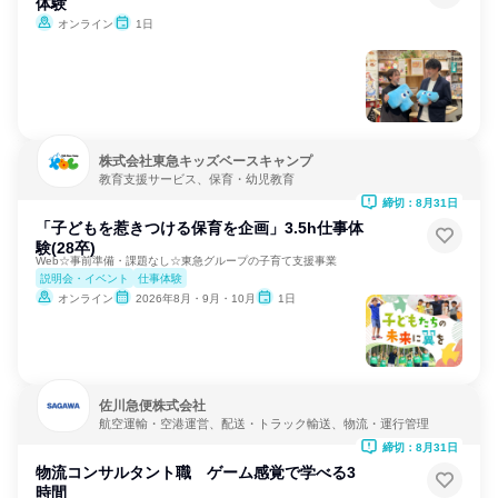
体験
オンライン
1日
株式会社東急キッズベースキャンプ
教育支援サービス、保育・幼児教育
締切：8月31日
「子どもを惹きつける保育を企画」3.5h仕事体
験(28卒)
Web☆事前準備・課題なし☆東急グループの子育て支援事業
説明会・イベント
仕事体験
オンライン
2026年8月・9月・10月
1日
佐川急便株式会社
航空運輸・空港運営、配送・トラック輸送、物流・運行管理
締切：8月31日
物流コンサルタント職 ゲーム感覚で学べる3
時間