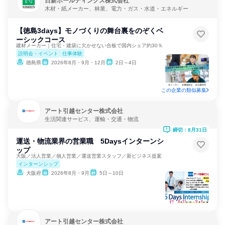
日新ホールディングス株式会社
木材・紙メーカー、林業、電力・ガス・水道・エネルギー
【徳島3days】モノづくりの舞台裏をのぞくベ
ーシックコース
建材メーカー｜住宅・建築に欠かせない合板で国内シェア約30％
説明会・イベント
仕事体験
徳島県
2026年8月・9月・12月
2日～4日
この企業の類似募集
アート引越センター株式会社
生活関連サービス、運輸・交通・物流
締切：8月31日
運送・物流業界の営業職 5Daysインターンシ
ップ
大阪／法人営業／個人営業／運送営業スタッフ／新ビジネス提案
インターンシップ
大阪府
2026年8月・9月
5日～10日
アート引越センター株式会社