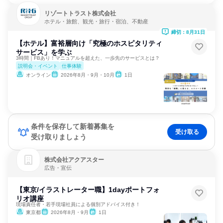
リゾートトラスト株式会社
ホテル・旅館、観光・旅行・宿泊、不動産
締切：8月31日
【ホテル】富裕層向け「究極のホスピタリティ
サービス」を学ぶ
3時間｜FBあり！マニュアルを超えた、一歩先のサービスとは？
説明会・イベント
仕事体験
オンライン
2026年8月・9月・10月
1日
条件を保存して新着募集を
受け取る
受け取りましょう
株式会社アクアスター
広告・宣伝
【東京/イラストレーター職】1dayポートフォ
リオ講座
現場責任者・若手現場社員による個別アドバイス付き！
東京都
2026年8月・9月
1日