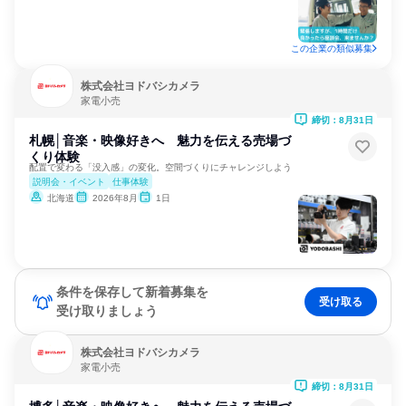
この企業の類似募集
株式会社ヨドバシカメラ
家電小売
締切：8月31日
札幌│音楽・映像好きへ 魅力を伝える売場づ
くり体験
配置で変わる「没入感」の変化。空間づくりにチャレンジしよう
説明会・イベント
仕事体験
北海道
2026年8月
1日
条件を保存して新着募集を
受け取る
受け取りましょう
株式会社ヨドバシカメラ
家電小売
締切：8月31日