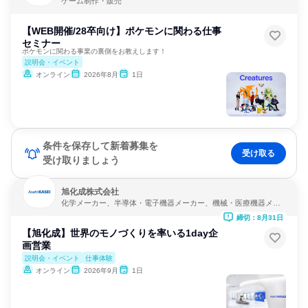
ゲーム制作・販売
【WEB開催/28卒向け】ポケモンに関わる仕事
セミナー
ポケモンに関わる事業の裏側をお教えします！
説明会・イベント
オンライン
2026年8月
1日
条件を保存して新着募集を
受け取る
受け取りましょう
旭化成株式会社
化学メーカー、半導体・電子機器メーカー、機械・医療機器メー
カー
締切：8月31日
【旭化成】世界のモノづくりを率いる1day企
画営業
説明会・イベント
仕事体験
オンライン
2026年9月
1日