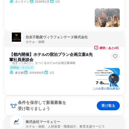
オンライン
2026年2月
1日
住友不動産ヴィラフォンテーヌ株式会社
ホテル・旅館
締切：あと4日
【都内開催】ホテルの宿泊プラン企画立案&先
輩社員座談会
「泊まってみたい」をつくるホテルの企画立案体験
説明会・イベント
東京都
2026年8月
1日
この企業の類似募集
条件を保存して新着募集を
受け取る
受け取りましょう
株式会社マーキュリー
ホテル・旅館、人材派遣・職業紹介、教育支援サービス