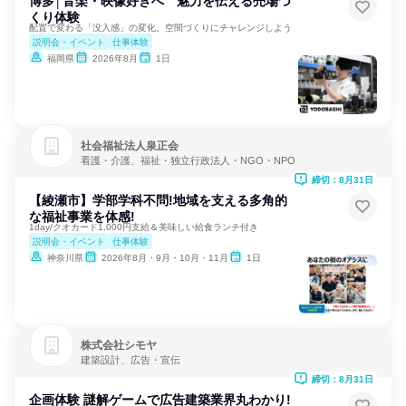
博多│音楽・映像好きへ 魅力を伝える売場づ
くり体験
配置で変わる「没入感」の変化。空間づくりにチャレンジしよう
説明会・イベント
仕事体験
福岡県
2026年8月
1日
社会福祉法人泉正会
看護・介護、福祉・独立行政法人・NGO・NPO
締切：8月31日
【綾瀬市】学部学科不問!地域を支える多角的
な福祉事業を体感!
1day/クオカード1,000円支給＆美味しい給食ランチ付き
説明会・イベント
仕事体験
神奈川県
2026年8月・9月・10月・11月
1日
株式会社シモヤ
建築設計、広告・宣伝
締切：8月31日
企画体験 謎解ゲームで広告建築業界丸わかり!