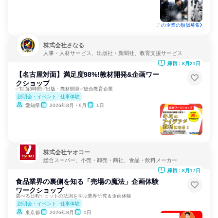
この企業の類似募集
株式会社さなる
人事・人材サービス、出版社・新聞社、教育支援サービス
締切：8月21日
【名古屋対面】満足度98%!教材開発&企画ワー
クショップ
✅対面3時間✅出版・教材開発✅総合教育企業
説明会・イベント
仕事体験
愛知県
2026年8月・9月
1日
株式会社ヤオコー
総合スーパー、小売・卸売・商社、食品・飲料メーカー
締切：8月17日
食品業界の裏側を知る「売場の魔法」企画体験
ワークショップ
選べる日程✨ヒットの法則を学ぶ業界研究＆企画体験
説明会・イベント
仕事体験
東京都
2026年8月
1日