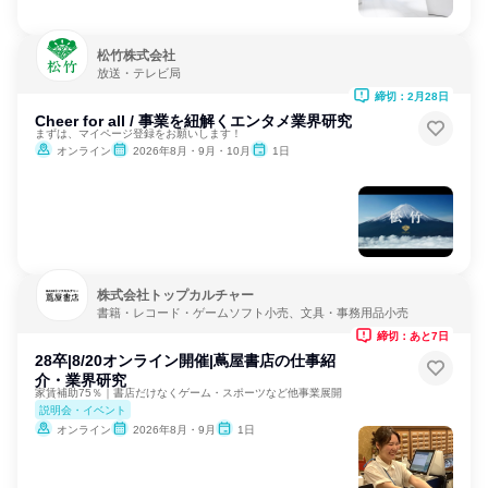
松竹株式会社
放送・テレビ局
締切：2月28日
Cheer for all / 事業を紐解くエンタメ業界研究
まずは、マイページ登録をお願いします！
オンライン
2026年8月・9月・10月
1日
株式会社トップカルチャー
書籍・レコード・ゲームソフト小売、文具・事務用品小売
締切：あと7日
28卒|8/20オンライン開催|蔦屋書店の仕事紹
介・業界研究
家賃補助75％｜書店だけなくゲーム・スポーツなど他事業展開
説明会・イベント
オンライン
2026年8月・9月
1日