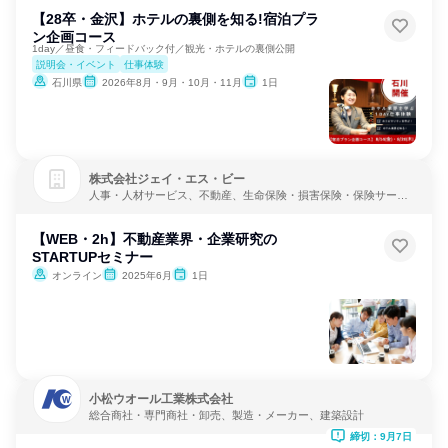
【28卒・金沢】ホテルの裏側を知る!宿泊プラ
ン企画コース
1day／昼食・フィードバック付／観光・ホテルの裏側公開
説明会・イベント
仕事体験
石川県
2026年8月・9月・10月・11月
1日
株式会社ジェイ・エス・ビー
人事・人材サービス、不動産、生命保険・損害保険・保険サービ
ス
【WEB・2h】不動産業界・企業研究の
STARTUPセミナー
オンライン
2025年6月
1日
小松ウオール工業株式会社
総合商社・専門商社・卸売、製造・メーカー、建築設計
締切：9月7日