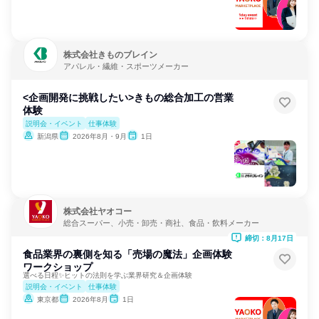
株式会社きものブレイン
アパレル・繊維・スポーツメーカー
<企画開発に挑戦したい>きもの総合加工の営業
体験
説明会・イベント
仕事体験
新潟県
2026年8月・9月
1日
株式会社ヤオコー
総合スーパー、小売・卸売・商社、食品・飲料メーカー
締切：8月17日
食品業界の裏側を知る「売場の魔法」企画体験
ワークショップ
選べる日程✨ヒットの法則を学ぶ業界研究＆企画体験
説明会・イベント
仕事体験
東京都
2026年8月
1日