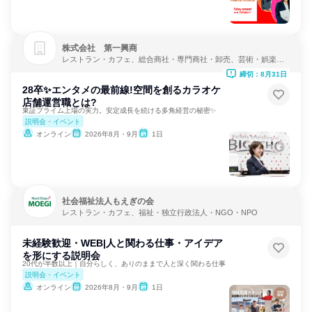
株式会社 第一興商
レストラン・カフェ、総合商社・専門商社・卸売、芸術・娯楽・
レクリエーション
締切：8月31日
28卒✨エンタメの最前線!空間を創るカラオケ
店舗運営職とは?
東証プライム上場の実力。安定成長を続ける多角経営の秘密✨
説明会・イベント
オンライン
2026年8月・9月
1日
社会福祉法人もえぎの会
レストラン・カフェ、福祉・独立行政法人・NGO・NPO
未経験歓迎・WEB|人と関わる仕事・アイデア
を形にする説明会
20代が半数以上｜自分らしく、ありのままで人と深く関わる仕事
説明会・イベント
オンライン
2026年8月・9月
1日