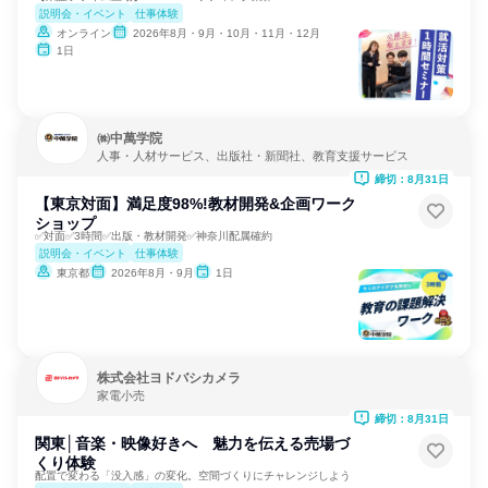
説明会・イベント
仕事体験
オンライン
2026年8月・9月・10月・11月・12月
1日
㈱中萬学院
人事・人材サービス、出版社・新聞社、教育支援サービス
締切：8月31日
【東京対面】満足度98%!教材開発&企画ワーク
ショップ
✅対面✅3時間✅出版・教材開発✅神奈川配属確約
説明会・イベント
仕事体験
東京都
2026年8月・9月
1日
株式会社ヨドバシカメラ
家電小売
締切：8月31日
関東│音楽・映像好きへ 魅力を伝える売場づ
くり体験
配置で変わる「没入感」の変化。空間づくりにチャレンジしよう