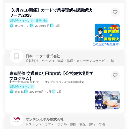
【8月WEB開催】カードで業界理解&課題解決
ワーク/2028
説明会・イベント
仕事体験
オンライン
2026年8月
1日
この企業の類似募集
日本トーター株式会社
公営競技・パチンコ、建設・修理・メンテナンスサービス、情報
技術
東京開催 交通費2万円迄支給【公営競技場見学
プログラム】
★大井競馬場開催★7月～9月でプログラムの追加開催決定！
説明会・イベント
東京都
2026年8月・9月
1日
マンテンホテル株式会社
レストラン・カフェ、ホテル・旅館、観光・旅行・宿泊