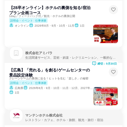
【28卒オンライン】ホテルの裏側を知る!宿泊
プラン企画コース
1day／フィードバック付／観光・ホテルの裏側公開
説明会・イベント
仕事体験
オンライン
2026年8月・9月・10月・11月
1日
株式会社アミパラ
生活関連サービス、芸術・娯楽・レクリエーション、一般的な修
理・メンテナンス
締切：9月30日
【広島】「売れる」を創る!ゲームセンターの
景品設定体験
クレーンゲームの裏側に迫る！ヒットを生む「楽しさ」の秘密
説明会・イベント
仕事体験
広島県
2026年8月・9月・10月・11月・12月、2027年1月・2月
1日
マンテンホテル株式会社
レストラン・カフェ、ホテル・旅館、観光・旅行・宿泊