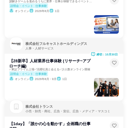
謎解きゲームを進めるうちに業界・仕事が体験できるイベントです
説明会・イベント
仕事体験
オンライン
2026年8月
1日
株式会社フルキャストホールディングス
人事・人材サービス
締切：10月30日
【28新卒】人材業界仕事体験 (リサーチ~アプ
ローチ編)
✅東証プライム上場✅活躍社員と会える✅少人数オンライン開催
説明会・イベント
仕事体験
オンライン
2026年8月・9月
1日
株式会社トランス
小売・卸売・商社、広告・宣伝、広告・メディア・マスコミ
【1day】「誰かの心を動かす」企画職の仕事