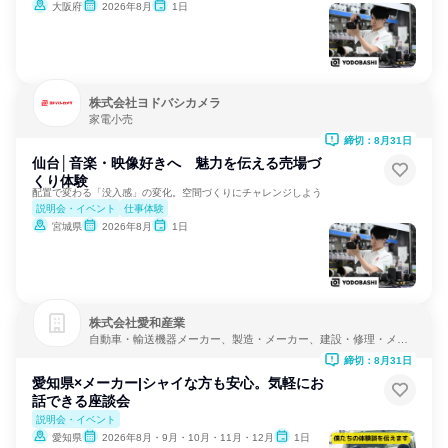
大阪府
2026年8月
1日
株式会社ヨドバシカメラ
家電小売
締切：8月31日
仙台│音楽・映像好きへ 魅力を伝える売場づ
くり体験
配置で変わる「没入感」の変化。空間づくりにチャレンジしよう
説明会・イベント
仕事体験
宮城県
2026年8月
1日
株式会社愛和産業
自動車・輸送機器メーカー、製造・メーカー、建設・修理・メン
テナンスサービス
締切：8月31日
愛知県×メーカー|シャイな方も安心。気軽にお
話できる座談会
説明会・イベント
愛知県
2026年8月・9月・10月・11月・12月
1日