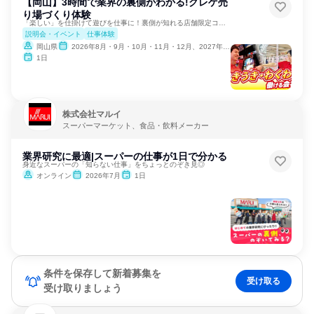
【岡山】3時間で業界の裏側がわかる!クレゲ売
り場づくり体験
「楽しい」を仕掛けて遊びを仕事に！裏側が知れる店舗限定コース
説明会・イベント
仕事体験
岡山県
2026年8月・9月・10月・11月・12月、2027年1月・2月
1日
株式会社マルイ
スーパーマーケット、食品・飲料メーカー
業界研究に最適|スーパーの仕事が1日で分かる
身近なスーパーの「知らない仕事」をちょっとのぞき見◎
オンライン
2026年7月
1日
条件を保存して新着募集を
受け取る
受け取りましょう