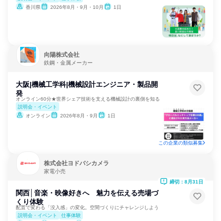
香川県
2026年8月・9月・10月
1日
向陽株式会社
鉄鋼・金属メーカー
大阪|機械工学科|機械設計エンジニア・製品開
発
オンライン60分★世界シェア技術を支える機械設計の裏側を知る
説明会・イベント
オンライン
2026年8月・9月
1日
この企業の類似募集
株式会社ヨドバシカメラ
家電小売
締切：8月31日
関西│音楽・映像好きへ 魅力を伝える売場づ
くり体験
配置で変わる「没入感」の変化。空間づくりにチャレンジしよう
説明会・イベント
仕事体験