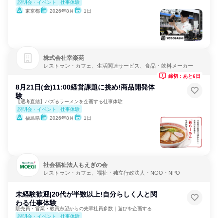
説明会・イベント
仕事体験
東京都
2026年8月
1日
株式会社幸楽苑
レストラン・カフェ、生活関連サービス、食品・飲料メーカー
締切：あと6日
8月21日(金)11:00経営課題に挑め!商品開発体
験
【選考直結】バズるラーメンを企画する仕事体験
説明会・イベント
仕事体験
福島県
2026年8月
1日
社会福祉法人もえぎの会
レストラン・カフェ、福祉・独立行政法人・NGO・NPO
未経験歓迎|20代が半数以上!自分らしく人と関
わる仕事体験
販売員・営業・教員志望からの先輩社員多数｜遊びを企画する！？
説明会・イベント
仕事体験