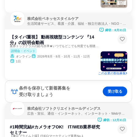
株式会社ベネッセスタイルケア
生活関連サービス、看護・介護、福祉・独立行政法人・NGO・N
PO
締切：8月31日
【タイパ重視】 動画視聴型コンテンツ 『14
分』の説明会動画
業界トップクラスの給与水準★いつでもどこでも何度でも視聴可能
説明会・イベント
オンライン
2026年8月・9月・10月・11月・12月
1日
この企業の類似募集
条件を保存して新着募集を
受け取る
受け取りましょう
株式会社ソフトクリエイトホールディングス
広告・宣伝、通信・インターネット、インターネット・Webサー
ビス
締切：12月31日
#1時間完結#カメラオフOK! IT/WEB業界研究
セミナー
【東証プライム上場】IT/EC/マーケティング業界No.1