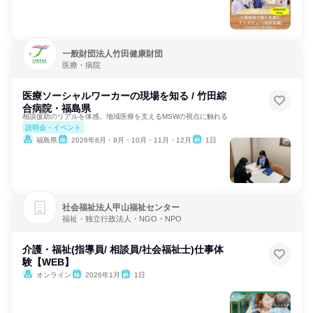
一般財団法人竹田健康財団
医療・病院
医療ソーシャルワーカーの現場を知る / 竹田綜
合病院・福島県
相談援助のリアルを体感。地域医療を支えるMSWの視点に触れる
説明会・イベント
福島県
2026年8月・9月・10月・11月・12月
1日
社会福祉法人甲山福祉センター
福祉・独立行政法人・NGO・NPO
介護・福祉(指導員/ 相談員/社会福祉士)仕事体
験【WEB】
オンライン
2026年1月
1日