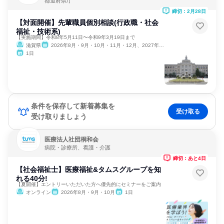
都道府県庁
締切：2月28日
【対面開催】先輩職員個別相談(行政職・社会
福祉・技術系)
【実施期間】令和8年5月11日〜令和9年3月19日まで
滋賀県
2026年8月・9月・10月・11月・12月、2027年1月・2月
1日
条件を保存して新着募集を
受け取る
受け取りましょう
医療法人社団桐和会
病院・診療所、看護・介護
締切：あと4日
【社会福祉士】医療福祉&タムスグループを知
れる40分!
【夏開催】エントリーいただいた方へ優先的にセミナーをご案内
オンライン
2026年8月・9月・10月
1日