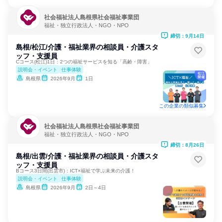
社会福祉法人島根県社会福祉事業団
福祉・独立行政法人・NGO・NPO
締切：9月14日
島根/松江/介護・福祉業界の相談員・介護スタ
ッフ・支援員
Cコース(松江)1日：2つの福祉サービスを知る「高齢・障害」
説明会・イベント
仕事体験
島根県
2026年9月
1日
この企業の類似募集
社会福祉法人島根県社会福祉事業団
福祉・独立行政法人・NGO・NPO
締切：8月26日
島根/出雲/介護・福祉業界の相談員・介護スタ
ッフ・支援員
Bコース3日間(出雲市)：ICT×福祉で学ぶ未来の介護！
説明会・イベント
仕事体験
島根県
2026年9月
2日～4日