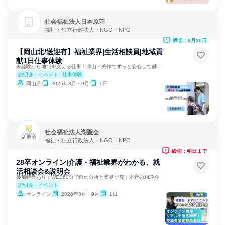
社会福祉法人日本原荘
福祉・独立行政法人・NGO・NPO
締切：9月30日
【岡山北/送迎有】福祉業界|生活相談員|地域貢
献1日仕事体験
未経験から地域を支える仕事！津山・美作でずっと安心して働く。
説明会・イベント
仕事体験
岡山県
2026年8月・9月
1日
社会福祉法人湖聖会
福祉・独立行政法人・NGO・NPO
締切：明日まで
28卒オンライン|介護・福祉業界がわかる、就
活相談会&説明会
参加特典あり｜WEB60分で自己分析と業界研究｜本音の相談会
説明会・イベント
オンライン
2026年8月・9月
1日