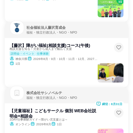
社会福祉法人藤沢育成会
福祉・独立行政法人・NGO・NPO
【藤沢】障がい福祉(相談支援)コース(午後)
相談支援を知る！児童から成人まで幅広く支援
説明会・イベント
仕事体験
神奈川県
2026年8月・9月・10月・11月・12月、2027年1月・2月
1日
株式会社サシノベルテ
福祉・独立行政法人・NGO・NPO
締切：8月31日
【児童福祉】こどもサークル 個別 WEB会社説
明会×相談会
1DAY仕事体験ガイド～障がい児支援とは～
オンライン
2026年8月
1日