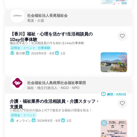
社会福祉法人長尾福祉会
看護・介護
【香川】福祉・心理を活かす!生活相談員の
1Day仕事体験
施設見学あり！生活相談員の今を知れる1day仕事体験
説明会・イベント
仕事体験
香川県
2026年8月・9月
1日
社会福祉法人島根県社会福祉事業団
福祉・独立行政法人・NGO・NPO
締切：9月6日
介護・福祉業界の生活相談員・介護スタッフ・
支援員
☆就活入門!自分の強みとICTで進化する福祉の現場を知る！
説明会・イベント
オンライン
2026年8月・9月
1日