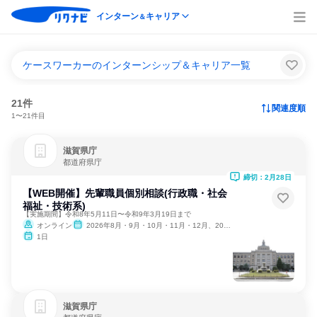
インターン
キャリア
＆
ケースワーカーのインターンシップ＆キャリア一覧
21件
関連度順
1〜21件目
滋賀県庁
都道府県庁
締切：2月28日
【WEB開催】先輩職員個別相談(行政職・社会
福祉・技術系)
【実施期間】令和8年5月11日〜令和9年3月19日まで
オンライン
2026年8月・9月・10月・11月・12月、2027年1月・2月
1日
滋賀県庁