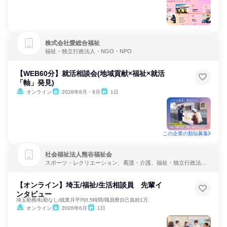
株式会社愛総合福祉
福祉・独立行政法人・NGO・NPO
【WEB60分】就活相談会(地域貢献×福祉×就活
「軸」発見)
オンライン
2026年8月・9月
1日
この企業の類似募集
社会福祉法人熊谷福祉会
スポーツ・レクリエーション、看護・介護、福祉・独立行政法
人・NGO・NPO
【オンライン】埼玉/福祉/生活相談員 先輩イ
ンタビュー
埼玉勤務/転勤なし/残業月平均0.5時間/職員寮自己負担1万
オンライン
2026年6月
1日