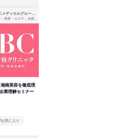
SBCメディカルグループ株式会社
株式会社バンダイ
理容・美容・エステ、化粧品・理美容用品小売、医療・病院
アパレル・繊維・スポーツメーカー、製造・メーカー、ゲーム制作・販売
卒】湘南美容を徹底理
人事の心を動かす「自己表現」
タカラト
付企業理解セミナー
の極意/選考官の本音を動画で公
ビ」を学
開
オンライン
オンラ
お気に入り
お気に入り