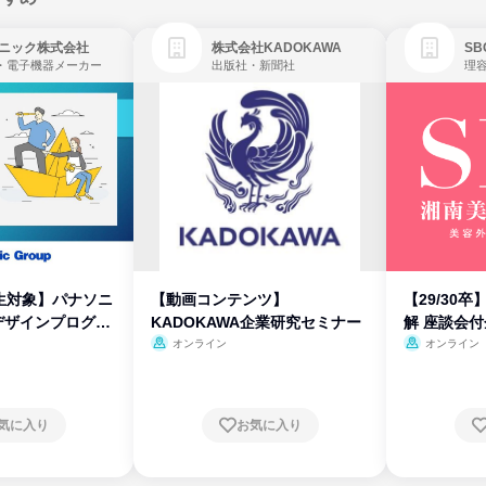
ニック株式会社
株式会社KADOKAWA
・電子機器メーカー
出版社・新聞社
生対象】パナソニ
【動画コンテンツ】
【29/30
デザインプログラ
KADOKAWA企業研究セミナー
解 座談会
オンライン
オンライン
気に入り
お気に入り