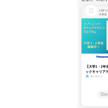
パナソ
半導体
【大学1・2年
ックキャリア
ム
オンライン
お