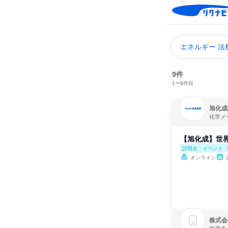
エネルギー 
9件
1〜9件目
旭化成
化学メ
【旭化成】世界
説明会・イベント
オンライン
株式会