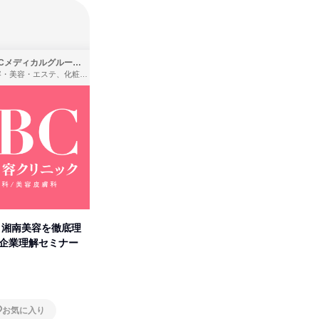
SBCメディカルグループ株式会社
株式会社バンダイ
理容・美容・エステ、化粧品・理美容用品小売、医療・病院
アパレル・繊維・スポーツメーカー、製造・メーカー、ゲーム制作・販売
卒】湘南美容を徹底理
人事の心を動かす「自己表現」
「洋服の
付企業理解セミナー
の極意/選考官の本音を動画で公
分の強み
開
オンライン
オンラ
お気に入り
お気に入り