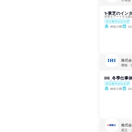
半導体
✨東芝のインタ
世界をリードする総
インターンシップ
神奈川県
2
株式会社
機械・
IHI_冬季仕
インターンシップ
神奈川県
20
株式会
建設・