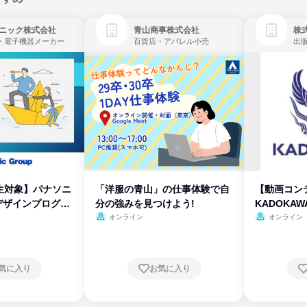
ニック株式会社
青山商事株式会社
株式
・電子機器メーカー
百貨店・アパレル小売
出
生対象】パナソニ
「洋服の青山」の仕事体験で自
【動画コン
デザインプログラ
分の強みを見つけよう!
KADOKA
オンライン
オンライン
気に入り
お気に入り