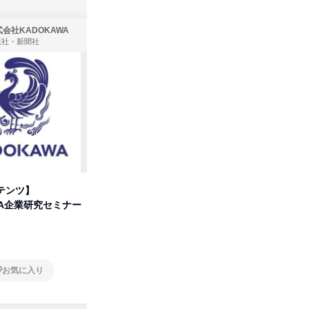
会社KADOKAWA
株式会社住まいず
版社・新聞社
製造・メーカー、建築設計
テンツ】
先着順・選考なし|注文住宅の総
プログラ
WA企業研究セミナー
合職|会社説明会&社長座談会
しくアル
オンライン
オンラ
お気に入り
お気に入り