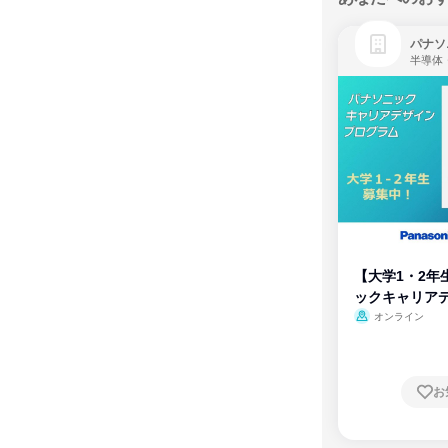
パナソ
半導体
【大学1・2年
ックキャリア
ム
オンライン
お