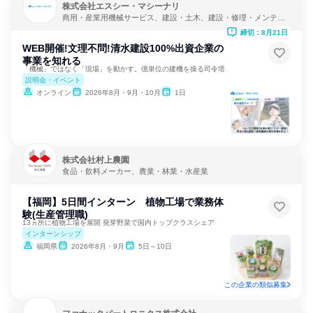
株式会社エスシー・マシーナリ
商用・産業用機械サービス、建設・土木、建設・修理・メンテナ
ンスサービス
締切：8月21日
WEB開催!文理不問!清水建設100%出資企業の
事業を知れる
「機械」ではなく「現場」を動かす。億単位の建機を操る司令塔
説明会・イベント
オンライン
2026年8月・9月・10月
1日
株式会社村上農園
食品・飲料メーカー、農業・林業・水産業
【福岡】5日間インターン 植物工場で業務体
験(生産管理職)
13ヵ所に植物工場を展開 発芽野菜で国内トップクラスシェア
インターンシップ
福岡県
2026年8月・9月
5日～10日
この企業の類似募集