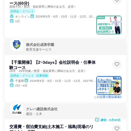
ース(60分)
資格不問！教育・福祉業界に興味がある方、必見✨
説明会・イベント
オンライン
2026年8月・9月・10月・11月・12月、2027年1月
1日
株式会社成美学園
教育支援サービス
【千葉開催】【2~3days】会社説明会・仕事体
験コース
28卒・29卒対象／教育・福祉業界に興味がある方、必見✨
説明会・イベント
仕事体験
千葉県
2026年8月・9月・10月・11月・12月、2027年1月
2日～4日
この企業の類似募集
クレハ建設株式会社
建設・土木
締切：9月30日
交通費・宿泊費支給|土木施工・福島|現場のリ