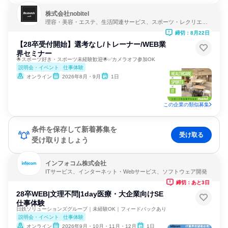
株式会社nobitel
理容・美容・エステ、生活関連サービス、スポーツ・レクリエー
ション
締切：8月22日
【28卒受付開始】選考なし/トレーナー/WEB業
界セミナー
🌟スポーツ好き・スポーツ未経験歓迎🌟✅カメラオフ参加OK
説明会・イベント
仕事体験
オンライン
2026年8月・9月
1日
この企業の類似募集
条件を保存して新着募集を
受け取る
受け取りましょう
インフォコム株式会社
ITサービス、インターネット・Webサービス、ソフトウェア開発
締切：あと3日
28卒WEB|文理不問|1day医療・大企業向けSE
仕事体験
日鉄ソリューションズグループ｜未経験OK｜フィードバックあり
説明会・イベント
仕事体験
オンライン
2026年9月・10月・11月・12月
1日