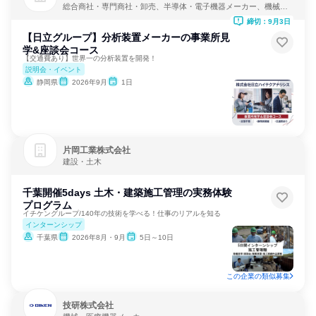
総合商社・専門商社・卸売、半導体・電子機器メーカー、機械・
医療機器メーカー
締切：9月3日
【日立グループ】分析装置メーカーの事業所見
学&座談会コース
【交通費あり】世界一の分析装置を開発！
説明会・イベント
静岡県
2026年9月
1日
片岡工業株式会社
建設・土木
千葉開催5days 土木・建築施工管理の実務体験
プログラム
イチケングループ/140年の技術を学べる！仕事のリアルを知る
インターンシップ
千葉県
2026年8月・9月
5日～10日
この企業の類似募集
技研株式会社