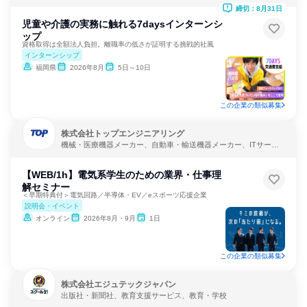
PO
締切：8月31日
児童や介護の実務に触れる7daysインターンシ
ップ
資格取得は全額法人負担。離職率の低さが証明する挑戦的社風
インターンシップ
福岡県
2026年8月
5日～10日
この企業の類似募集
株式会社トップエンジニアリング
機械・医療機器メーカー、自動車・輸送機器メーカー、ITサービ
ス
【WEB/1h】電気系学生のための業界・仕事理
解セミナー
＜早期特典付＞電気回路／半導体・EV／eスポーツ応援企業
説明会・イベント
オンライン
2026年8月・9月
1日
この企業の類似募集
株式会社エジュテックジャパン
出版社・新聞社、教育支援サービス、教育・学校