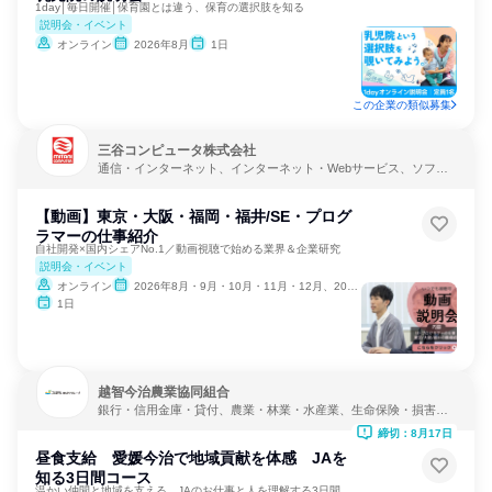
1day│毎日開催│保育園とは違う、保育の選択肢を知る
説明会・イベント
オンライン
2026年8月
1日
この企業の類似募集
三谷コンピュータ株式会社
通信・インターネット、インターネット・Webサービス、ソフト
ウェア開発
【動画】東京・大阪・福岡・福井/SE・プログ
ラマーの仕事紹介
自社開発×国内シェアNo.1／動画視聴で始める業界＆企業研究
説明会・イベント
オンライン
2026年8月・9月・10月・11月・12月、2027年1月・2月
1日
越智今治農業協同組合
銀行・信用金庫・貸付、農業・林業・水産業、生命保険・損害保
険・保険サービス
締切：8月17日
昼食支給 愛媛今治で地域貢献を体感 JAを
知る3日間コース
温かい仲間と地域を支える JAのお仕事と人を理解する3日間