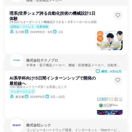
機械・医療機器メーカー
理系|世界シェア誇る自動化技術の機械設計1日
体験
1年目からオーダーメイド機械設計できる！大手メーカーから信頼
説明会・イベント
仕事体験
石川県
2026年8月・9月
1日
株式会社テクノプロ
半導体・電子機器メーカー、機械・医療機器メーカー、自動車・
輸送機器メーカー
締切：8月31日
AI系学科向け!5日間インターンシップで開発の
最前線へ
※8/7最終エントリー〆切！お見逃しなく※
インターンシップ
東京都
2026年8月
5日～10日
株式会社レック
コンピュータハードウェア開発、インターネット・Webサービ