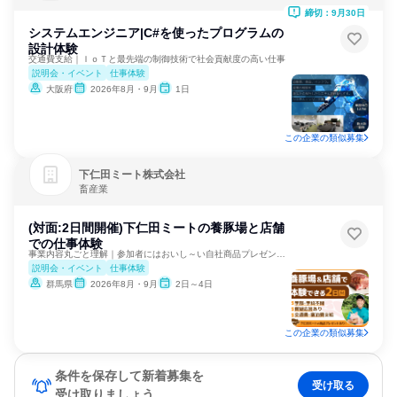
ス、ソフトウェア開発
締切：9月30日
システムエンジニア|C#を使ったプログラムの
設計体験
交通費支給｜ＩｏＴと最先端の制御技術で社会貢献度の高い仕事
説明会・イベント
仕事体験
大阪府
2026年8月・9月
1日
この企業の類似募集
下仁田ミート株式会社
畜産業
(対面:2日間開催)下仁田ミートの養豚場と店舗
での仕事体験
事業内容丸ごと理解｜参加者にはおいし～い自社商品プレゼント！
説明会・イベント
仕事体験
群馬県
2026年8月・9月
2日～4日
この企業の類似募集
条件を保存して新着募集を
受け取る
受け取りましょう