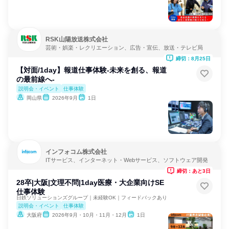
RSK山陽放送株式会社
芸術・娯楽・レクリエーション、広告・宣伝、放送・テレビ局
締切：8月25日
【対面/1day】報道仕事体験-未来を創る、報道
の最前線へ-
説明会・イベント
仕事体験
岡山県
2026年9月
1日
インフォコム株式会社
ITサービス、インターネット・Webサービス、ソフトウェア開発
締切：あと3日
28卒|大阪|文理不問|1day医療・大企業向けSE
仕事体験
日鉄ソリューションズグループ｜未経験OK｜フィードバックあり
説明会・イベント
仕事体験
大阪府
2026年9月・10月・11月・12月
1日