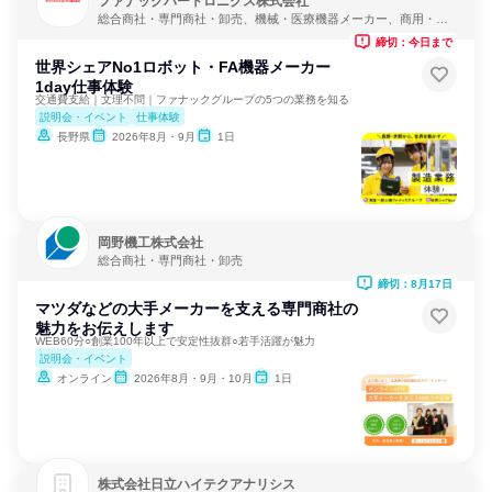
ファナックパートロニクス株式会社
総合商社・専門商社・卸売、機械・医療機器メーカー、商用・産
業用機械サービス
締切：今日まで
世界シェアNo1ロボット・FA機器メーカー
1day仕事体験
交通費支給｜文理不問｜ファナックグループの5つの業務を知る
説明会・イベント
仕事体験
長野県
2026年8月・9月
1日
岡野機工株式会社
総合商社・専門商社・卸売
締切：8月17日
マツダなどの大手メーカーを支える専門商社の
魅力をお伝えします
WEB60分○創業100年以上で安定性抜群○若手活躍が魅力
説明会・イベント
オンライン
2026年8月・9月・10月
1日
株式会社日立ハイテクアナリシス