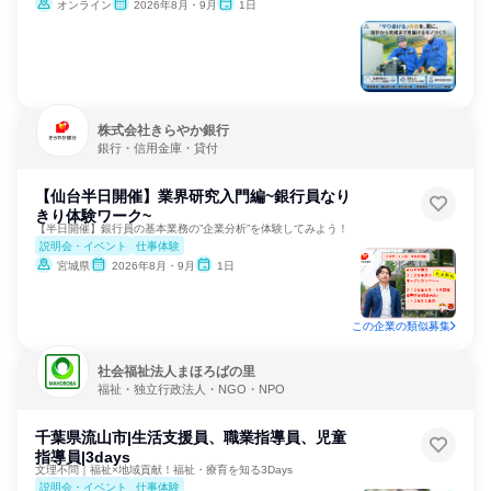
オンライン
2026年8月・9月
1日
株式会社きらやか銀行
銀行・信用金庫・貸付
【仙台半日開催】業界研究入門編~銀行員なり
きり体験ワーク~
【半日開催】銀行員の基本業務の”企業分析”を体験してみよう！
説明会・イベント
仕事体験
宮城県
2026年8月・9月
1日
この企業の類似募集
社会福祉法人まほろばの里
福祉・独立行政法人・NGO・NPO
千葉県流山市|生活支援員、職業指導員、児童
指導員|3days
文理不問｜福祉×地域貢献！福祉・療育を知る3Days
説明会・イベント
仕事体験