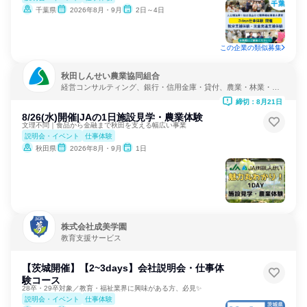
千葉県
2026年8月・9月
2日～4日
この企業の類似募集
秋田しんせい農業協同組合
経営コンサルティング、銀行・信用金庫・貸付、農業・林業・水
産業
締切：8月21日
8/26(水)開催|JAの1日施設見学・農業体験
文理不問｜食品から金融まで秋田を支える幅広い事業
説明会・イベント
仕事体験
秋田県
2026年8月・9月
1日
株式会社成美学園
教育支援サービス
【茨城開催】【2~3days】会社説明会・仕事体
験コース
28卒・29卒対象／教育・福祉業界に興味がある方、必見✨
説明会・イベント
仕事体験