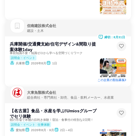
但南建設株式会社
建設・土木
締切：8月31日
兵庫開催/交通費支給/住宅デザイン&間取り提
案体験1day
事前知識不要！知識ゼロから学べる空間づくりワーク
説明会・イベント
兵庫県
2026年8月
1日
この企業の類似募集
大東魚類株式会社
総合商社・専門商社・卸売、食品・飲料メーカー、水産業
【名古屋】食品・水産を学ぶ!Umiosグループ
でセリ体験
朝の市場で本物の目利き体験！宿泊・食事付の特別な2日間！
説明会・イベント
仕事体験
愛知県
2026年8月・9月
2日～4日