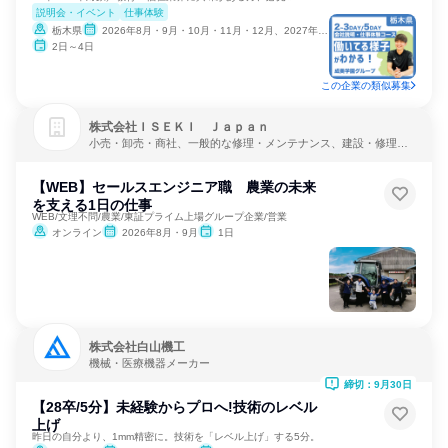
説明会・イベント
仕事体験
栃木県
2026年8月・9月・10月・11月・12月、2027年1月
2日～4日
この企業の類似募集
株式会社ＩＳＥＫＩ Ｊａｐａｎ
小売・卸売・商社、一般的な修理・メンテナンス、建設・修理・
メンテナンスサービス
【WEB】セールスエンジニア職 農業の未来
を支える1日の仕事
WEB/文理不問/農業/東証プライム上場グループ企業/営業
オンライン
2026年8月・9月
1日
株式会社白山機工
機械・医療機器メーカー
締切：9月30日
【28卒/5分】未経験からプロへ!技術のレベル
上げ
昨日の自分より、1mm精密に。技術を「レベル上げ」する5分。