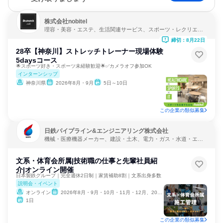
株式会社nobitel
理容・美容・エステ、生活関連サービス、スポーツ・レクリエー
ション
締切：8月22日
28卒【神奈川】ストレッチトレーナー現場体験
5daysコース
🌟スポーツ好き・スポーツ未経験歓迎🌟✅カメラオフ参加OK
インターンシップ
神奈川県
2026年8月・9月
5日～10日
この企業の類似募集
日鉄パイプライン&エンジニアリング株式会社
機械・医療機器メーカー、建設・土木、電力・ガス・水道・エネ
ルギー
文系・体育会所属|技術職の仕事と先輩社員紹
介|オンライン開催
日本製鉄グループ｜完全週休2日制｜家賃補助8割｜文系出身多数
説明会・イベント
オンライン
2026年8月・9月・10月・11月・12月、2027年1月・2月
1日
この企業の類似募集