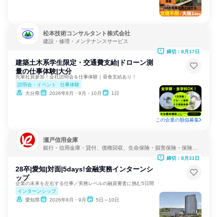
松本技術コンサルタント株式会社
建設・修理・メンテナンスサービス
締切：8月17日
建築土木系学生限定・交通費支給|ドローン測
量の仕事体験|大分
先輩社員参加！会社説明会＆仕事体験｜昼食支給あり！
説明会・イベント
仕事体験
大分県
2026年8月・9月・10月
1日
この企業の類似募集
瀬戸信用金庫
銀行・信用金庫・貸付、債権回収、生命保険・損害保険・保険サ
ービス
締切：8月31日
28卒|愛知|対面|5days!金融実務インターンシ
ップ
企業の未来を左右する仕事／実務レベルの融資審査に挑む5日間
インターンシップ
愛知県
2026年8月・9月
5日～10日