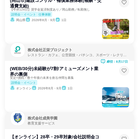
(岡山市)建設コンサル・補償業務体験(報酬・交
通費支給)
【年休124日】奨学金返済制度あり／岡山勤務／転勤無し
説明会・イベント
仕事体験
岡山県
2026年8月・9月
1日
株式会社正栄プロジェクト
レストラン・カフェ、公営競技・パチンコ、スポーツ・レクリエ
ーション
締切：8月17日
(WEB/30分)未経験が7割!アミューズメント業
界の裏側
安定×挑戦！数十年後の未来を創る仲間を募集
説明会・イベント
オンライン
2026年8月・9月
1日
株式会社成美学園
教育支援サービス
【オンライン】28卒・29卒対象/会社説明会コ