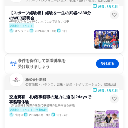
スポーツ・レクリエーション、観光・旅行・宿泊、教育支援サー
ビス
締切：8月31日
【スポーツ経験者】経験を一生の武器へ!30分
のWEB説明会
AI時代だからこそ輝く、人にしかできない仕事
説明会・イベント
オンライン
2026年8月・9月
1日
条件を保存して新着募集を
受け取る
受け取りましょう
株式会社新和
公営競技・パチンコ、芸術・娯楽・レクリエーション、建築設計
締切：8月21日
交通費有 札幌|事務職の魅力に迫る|2daysで
事務職体験
【対面開催】実際の店舗で事務職の仕事内容を体験
説明会・イベント
仕事体験
北海道
2026年8月・9月
2日～4日