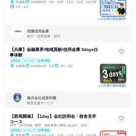
茨城県
2026年8月・9月・10月・11月・12月、2027年1月
2日～4日
この企業の類似募集
但陽信用金庫
銀行・信用金庫・貸付
【兵庫】金融業界/地域貢献/信用金庫 3days仕
事体験
説明会・イベント
仕事体験
兵庫県
2026年8月・9月
2日～4日
この企業の類似募集
株式会社成美学園
教育支援サービス
【群馬開催】【1day】会社説明会・校舎見学
コース
28卒・29卒対象／教育・福祉業界に興味がある方、必見✨
説明会・イベント
仕事体験
群馬県
2026年8月・9月・10月・11月・12月、2027年1月