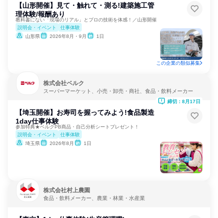
【山形開催】見て・触れて・測る!建築施工管
理体験/報酬あり
教科書にない「現場のリアル」とプロの技術を体感！／山形開催
説明会・イベント
仕事体験
山形県
2026年8月・9月
1日
この企業の類似募集
株式会社ベルク
スーパーマーケット、小売・卸売・商社、食品・飲料メーカー
締切：8月17日
【埼玉開催】お寿司を握ってみよう!食品製造
1day仕事体験
参加特典★ベルクPB商品・自己分析シートプレゼント！
説明会・イベント
仕事体験
埼玉県
2026年8月
1日
株式会社村上農園
食品・飲料メーカー、農業・林業・水産業