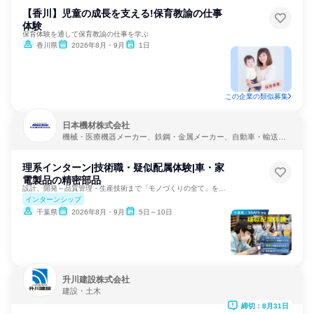
【香川】児童の成長を支える!保育教諭の仕事
体験
保育体験を通して保育教諭の仕事を学ぶ
香川県
2026年8月・9月
1日
この企業の類似募集
日本機材株式会社
機械・医療機器メーカー、鉄鋼・金属メーカー、自動車・輸送機
器メーカー
理系インターン|技術職・疑似配属体験|車・家
電製品の精密部品
設計、開発～品質管理・生産技術まで「モノづくりの全て」を知る
インターンシップ
千葉県
2026年8月・9月
5日～10日
升川建設株式会社
建設・土木
締切：8月31日