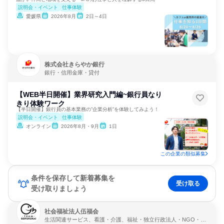
説明会・イベント
仕事体験
愛媛県
2026年8月
2日～4日
株式会社きらやか銀行
銀行・信用金庫・貸付
【WEB半日開催】業界研究入門編~銀行員なり
きり体験ワーク
【半日開催】銀行員の基本業務の”企業分析”を体験してみよう！
説明会・イベント
仕事体験
オンライン
2026年8月・9月
1日
この企業の類似募集
条件を保存して新着募集を
受け取る
受け取りましょう
社会福祉法人伍福会
生活関連サービス、看護・介護、福祉・独立行政法人・NGO・N