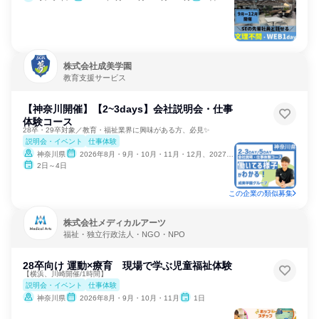
株式会社成美学園
教育支援サービス
【神奈川開催】【2~3days】会社説明会・仕事
体験コース
28卒・29卒対象／教育・福祉業界に興味がある方、必見✨
説明会・イベント
仕事体験
神奈川県
2026年8月・9月・10月・11月・12月、2027年1月
2日～4日
この企業の類似募集
株式会社メディカルアーツ
福祉・独立行政法人・NGO・NPO
28卒向け 運動×療育 現場で学ぶ児童福祉体験
【横浜、川崎開催/1時間】
説明会・イベント
仕事体験
神奈川県
2026年8月・9月・10月・11月
1日