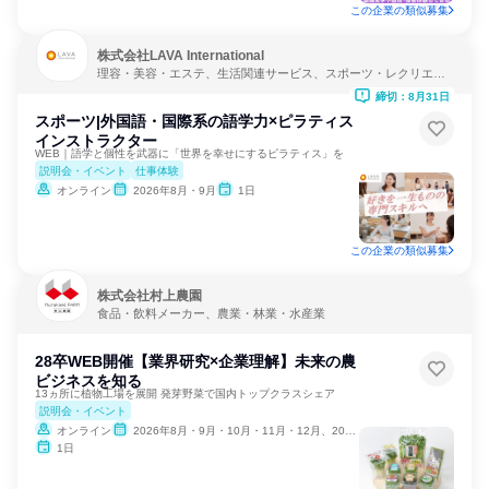
この企業の類似募集
株式会社LAVA International
理容・美容・エステ、生活関連サービス、スポーツ・レクリエー
ション
締切：8月31日
スポーツ|外国語・国際系の語学力×ピラティス
インストラクター
WEB｜語学と個性を武器に「世界を幸せにするピラティス」を
説明会・イベント
仕事体験
オンライン
2026年8月・9月
1日
この企業の類似募集
株式会社村上農園
食品・飲料メーカー、農業・林業・水産業
28卒WEB開催【業界研究×企業理解】未来の農
ビジネスを知る
13ヵ所に植物工場を展開 発芽野菜で国内トップクラスシェア
説明会・イベント
オンライン
2026年8月・9月・10月・11月・12月、2027年1月
1日