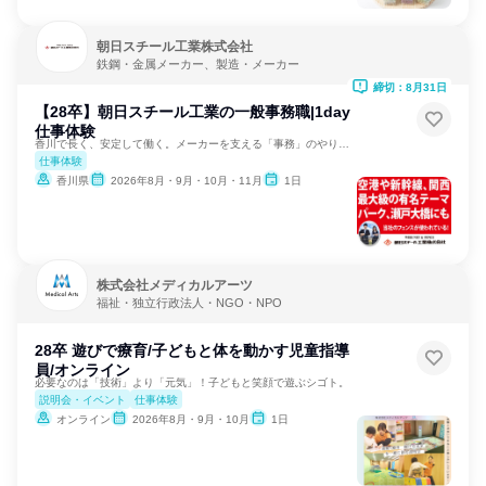
朝日スチール工業株式会社
鉄鋼・金属メーカー、製造・メーカー
締切：8月31日
【28卒】朝日スチール工業の一般事務職|1day
仕事体験
香川で長く、安定して働く。メーカーを支える「事務」のやりがい
仕事体験
香川県
2026年8月・9月・10月・11月
1日
株式会社メディカルアーツ
福祉・独立行政法人・NGO・NPO
28卒 遊びで療育/子どもと体を動かす児童指導
員/オンライン
必要なのは「技術」より「元気」！子どもと笑顔で遊ぶシゴト。
説明会・イベント
仕事体験
オンライン
2026年8月・9月・10月
1日