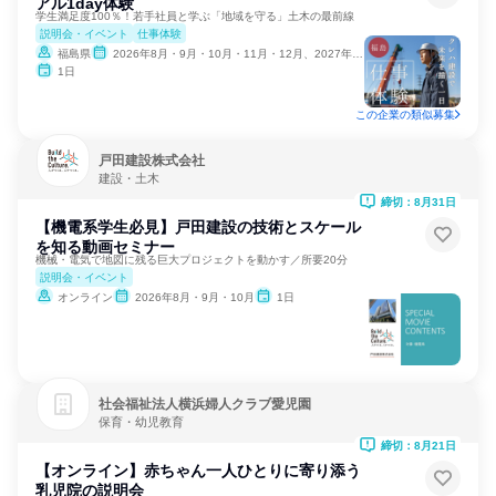
アル1day体験
学生満足度100％！若手社員と学ぶ「地域を守る」土木の最前線
説明会・イベント
仕事体験
福島県
2026年8月・9月・10月・11月・12月、2027年1月・2月
1日
この企業の類似募集
戸田建設株式会社
建設・土木
締切：8月31日
【機電系学生必見】戸田建設の技術とスケール
を知る動画セミナー
機械・電気で地図に残る巨大プロジェクトを動かす／所要20分
説明会・イベント
オンライン
2026年8月・9月・10月
1日
社会福祉法人横浜婦人クラブ愛児園
保育・幼児教育
締切：8月21日
【オンライン】赤ちゃん一人ひとりに寄り添う
乳児院の説明会