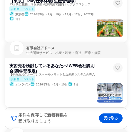
【東京】1day仕事体験(生産管理職)
13ヵ所に植物工場を展開 発芽野菜で国内トップクラスシェア
説明会・イベント
東京都
2026年8月・9月・10月・11月・12月、2027年1月・2月・3月
1日
有限会社アドニス
生活関連サービス、小売・卸売・商社、医療・病院
実習先を検討しているあなたへ!WEB会社説明
会(薬学部限定)
【中央薬局グループ】スケールメリットと近未来システムの導入
説明会・イベント
オンライン
2026年8月・9月・10月
1日
条件を保存して新着募集を
受け取る
受け取りましょう