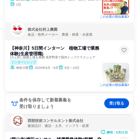
1日
この企業の類似募集
株式会社村上農園
食品・飲料メーカー、農業・林業・水産業
【神奈川】5日間インターン 植物工場で業務
体験(生産管理職)
13ヵ所に植物工場を展開 発芽野菜で国内トップクラスシェア
インターンシップ
神奈川県
2026年8月・9月
5日～10日
この企業の類似募集
条件を保存して新着募集を
受け取る
受け取りましょう
西部技術コンサルタント株式会社
建築設計、建設・土木、インフラ・鉱業
締切：8月31日