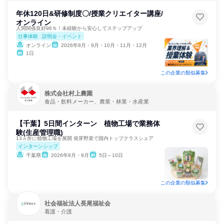
年休120日&研修制度〇/授業クリエイター講座/
オンライン
人間関係良好96％！未経験から安心してステップアップ
仕事体験
説明会・イベント
オンライン
2026年8月・9月・10月・11月・12月
1日
この企業の類似募集
株式会社村上農園
食品・飲料メーカー、農業・林業・水産業
【千葉】5日間インターン 植物工場で業務体
験(生産管理職)
13ヵ所に植物工場を展開 発芽野菜で国内トップクラスシェア
インターンシップ
千葉県
2026年8月・9月
5日～10日
この企業の類似募集
社会福祉法人長尾福祉会
看護・介護