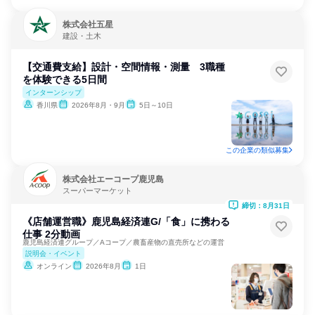
株式会社五星
建設・土木
【交通費支給】設計・空間情報・測量 3職種
を体験できる5日間
インターンシップ
香川県
2026年8月・9月
5日～10日
この企業の類似募集
株式会社エーコープ鹿児島
スーパーマーケット
締切：8月31日
《店舗運営職》鹿児島経済連G/「食」に携わる
仕事 2分動画
鹿児島経済連グループ／Aコープ／農畜産物の直売所などの運営
説明会・イベント
オンライン
2026年8月
1日