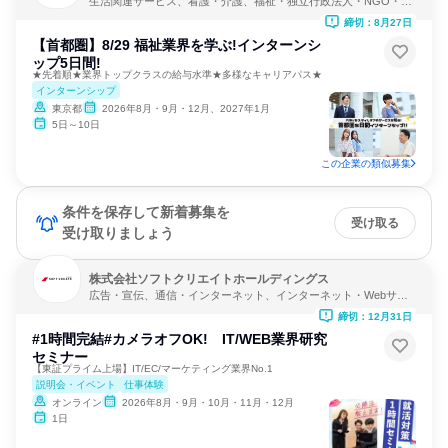
生活関連サービス、看護・介護、福祉・独立行政法人・NGO・N
PO
締切：8月27日
【首都圏】8/29 福祉業界を学ぶ!インターンシ
ップ5日間!
★先着順★業界トップクラスの給与水準★多様なキャリアパス★
インターンシップ
東京都
2026年8月・9月・12月、2027年1月
5日～10日
この企業の類似募集
条件を保存して新着募集を
受け取る
受け取りましょう
株式会社ソフトクリエイトホールディングス
広告・宣伝、通信・インターネット、インターネット・Webサー
ビス
締切：12月31日
#1時間完結#カメラオフOK! IT/WEB業界研究
セミナー
【東証プライム上場】IT/EC/マーケティング業界No.1
説明会・イベント
仕事体験
オンライン
2026年8月・9月・10月・11月・12月
1日