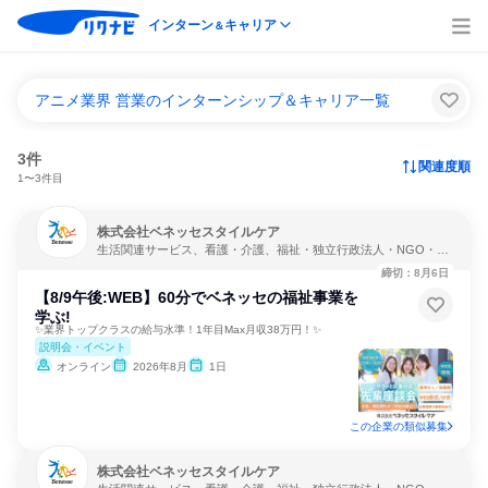
インターン
キャリア
＆
アニメ業界 営業のインターンシップ＆キャリア一覧
3件
関連度順
1〜3件目
株式会社ベネッセスタイルケア
生活関連サービス、看護・介護、福祉・独立行政法人・NGO・N
PO
締切：8月6日
【8/9午後:WEB】60分でベネッセの福祉事業を
学ぶ!
✨業界トップクラスの給与水準！1年目Max月収38万円！✨
説明会・イベント
オンライン
2026年8月
1日
この企業の類似募集
株式会社ベネッセスタイルケア