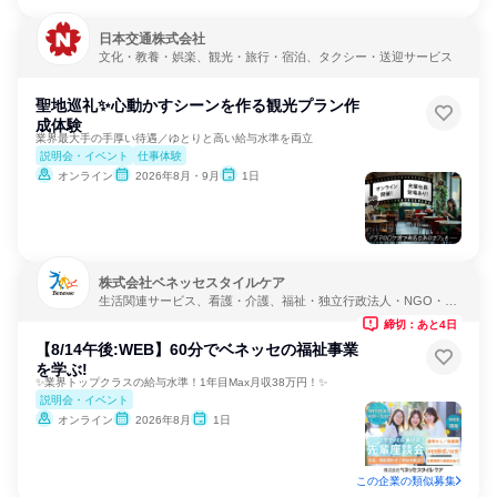
日本交通株式会社
文化・教養・娯楽、観光・旅行・宿泊、タクシー・送迎サービス
聖地巡礼✨心動かすシーンを作る観光プラン作
成体験
業界最大手の手厚い待遇／ゆとりと高い給与水準を両立
説明会・イベント
仕事体験
オンライン
2026年8月・9月
1日
株式会社ベネッセスタイルケア
生活関連サービス、看護・介護、福祉・独立行政法人・NGO・N
PO
締切：あと4日
【8/14午後:WEB】60分でベネッセの福祉事業
を学ぶ!
✨業界トップクラスの給与水準！1年目Max月収38万円！✨
説明会・イベント
オンライン
2026年8月
1日
この企業の類似募集