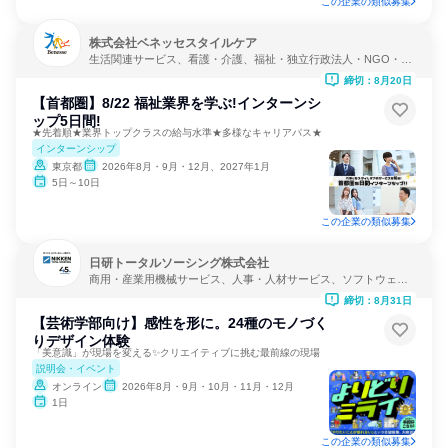
この企業の類似募集
株式会社ベネッセスタイルケア
生活関連サービス、看護・介護、福祉・独立行政法人・NGO・N
PO
締切：8月20日
【首都圏】8/22 福祉業界を学ぶ!インターンシ
ップ5日間!
★先着順★業界トップクラスの給与水準★多様なキャリアパス★
インターンシップ
東京都
2026年8月・9月・12月、2027年1月
5日～10日
この企業の類似募集
日研トータルソーシング株式会社
商用・産業用機械サービス、人事・人材サービス、ソフトウェア
開発
締切：8月31日
【芸術学部向け】感性を形に。24種のモノづく
りデザイン体験
「美意識」が現場を変える✨クリエイティブに挑む最前線の現場
説明会・イベント
オンライン
2026年8月・9月・10月・11月・12月
1日
この企業の類似募集