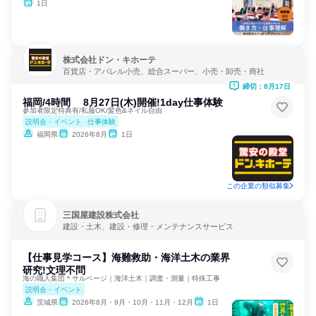
1日
株式会社ドン・キホーテ
百貨店・アパレル小売、総合スーパー、小売・卸売・商社
締切：8月17日
福岡/4時間 8月27日(木)開催!1day仕事体験
参加者限定特典有/私服OK/髪色&ネイル自由
説明会・イベント
仕事体験
福岡県
2026年8月
1日
この企業の類似募集
三国屋建設株式会社
建設・土木、建設・修理・メンテナンスサービス
【仕事見学コース】海難救助・海洋土木の業界
研究!文理不問
海の職人集団＊サルベージ｜海洋土木｜調査・測量｜特殊工事
説明会・イベント
茨城県
2026年8月・9月・10月・11月・12月
1日