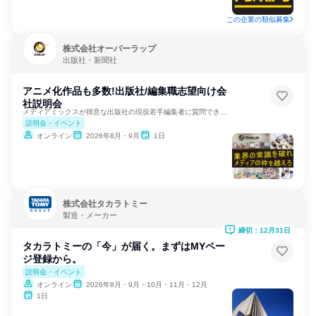
この企業の類似募集
株式会社オーバーラップ
出版社・新聞社
アニメ化作品も多数!出版社/編集職志望向け会
社説明会
メディアミックスが得意な出版社の現役若手編集者に質問できる！
説明会・イベント
オンライン
2026年8月・9月
1日
株式会社タカラトミー
製造・メーカー
締切：12月31日
タカラトミーの「今」が届く。まずはMYペー
ジ登録から。
説明会・イベント
オンライン
2026年8月・9月・10月・11月・12月
1日