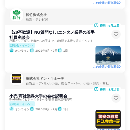
この企業の類似募集
松竹株式会社
放送・テレビ局
締切：9月11日
【28卒歓迎】NG質問なし!エンタメ業界の若手
社員座談会
社風とリアル/内定者から若手まで、1時間で本音を語るイベント
説明会・イベント
オンライン
2026年8月・9月
1日
この企業の類似募集
株式会社ドン・キホーテ
百貨店・アパレル小売、総合スーパー、小売・卸売・商社
締切：8月17日
小売/商社業界大手の会社説明会
BtoB&BtoCビジネスを学べる/参加者限定特典有
説明会・イベント
オンライン
2026年8月・9月
1日