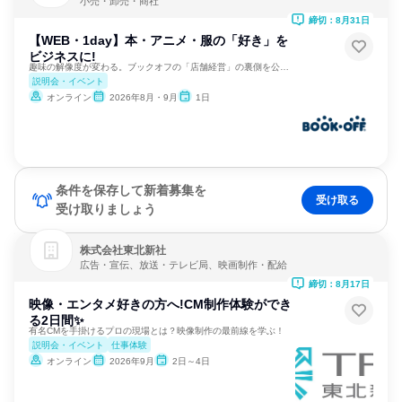
小売・卸売・商社
締切：8月31日
【WEB・1day】本・アニメ・服の「好き」を
ビジネスに!
趣味の解像度が変わる。ブックオフの「店舗経営」の裏側を公開。
説明会・イベント
オンライン
2026年8月・9月
1日
条件を保存して新着募集を
受け取る
受け取りましょう
株式会社東北新社
広告・宣伝、放送・テレビ局、映画制作・配給
締切：8月17日
映像・エンタメ好きの方へ!CM制作体験ができ
る2日間✨
有名CMを手掛けるプロの現場とは？映像制作の最前線を学ぶ！
説明会・イベント
仕事体験
オンライン
2026年9月
2日～4日