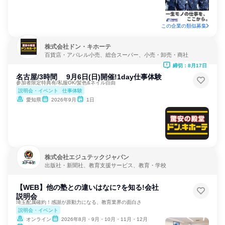
この企業の類似募集
株式会社ドン・キホーテ
百貨店・アパレル小売、総合スーパー、小売・卸売・商社
締切：8月17日
名古屋/3時間 9月6日(日)開催!1day仕事体験
参加者限定特典有/私服OK/髪色&ネイル自由
説明会・イベント
仕事体験
愛知県
2026年9月
1日
株式会社エジュテックジャパン
出版社・新聞社、教育支援サービス、教育・学校
【WEB】他の塾との違いはなに?を知る!会社
説明会
埼玉配属確約！感謝が原動力になる、教育業界の面白さ
説明会・イベント
オンライン
2026年8月・9月・10月・11月・12月