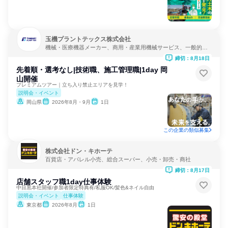
玉機プラントテックス株式会社
機械・医療機器メーカー、商用・産業用機械サービス、一般的な
修理・メンテナンス
締切：8月18日
先着順・選考なし|技術職、施工管理職|1day 岡
山開催
プレミアムツアー｜立ち入り禁止エリアを見学！
説明会・イベント
岡山県
2026年8月・9月
1日
この企業の類似募集
株式会社ドン・キホーテ
百貨店・アパレル小売、総合スーパー、小売・卸売・商社
締切：8月17日
店舗スタッフ職1day仕事体験
中目黒本社開催/参加者限定特典有/私服OK/髪色&ネイル自由
説明会・イベント
仕事体験
東京都
2026年8月
1日