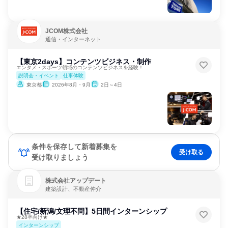
JCOM株式会社
通信・インターネット
【東京2days】コンテンツビジネス・制作
エンタメ・スポーツ領域のコンテンツビジネスを経験！
説明会・イベント
仕事体験
東京都
2026年8月・9月
2日～4日
条件を保存して新着募集を
受け取る
受け取りましょう
株式会社アップデート
建築設計、不動産仲介
【住宅/新潟/文理不問】5日間インターンシップ
★28卒向け★
インターンシップ