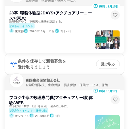
生命保険・損害保険・保険サービス
締切：9月15日
28卒_職務体験型2DAYS<アクチュアリーコー
ス>(東京)
数理モデルで、不確実な未来を設計する。
説明会・イベント
東京都
2026年10月・11月
2日～4日
条件を保存して新着募集を
受け取る
受け取りましょう
富国生命保険相互会社
金融取引取扱、生命保険・損害保険・保険サービス、保険
締切：8月17日
フコク生命の数理専門職(アクチュアリー職)体
験/WEB
理系歓迎！数学・統計を金融・保険の仕事に。
説明会・イベント
仕事体験
オンライン
2026年8月
1日