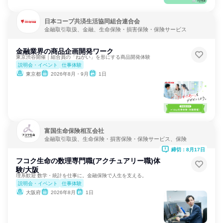
日本コープ共済生活協同組合連合会
金融取引取扱、金融、生命保険・損害保険・保険サービス
金融業界の商品企画開発ワーク
東京渋谷開催｜組合員の「ねがい」を形にする商品開発体験
説明会・イベント
仕事体験
東京都
2026年8月・9月
1日
富国生命保険相互会社
金融取引取扱、生命保険・損害保険・保険サービス、保険
締切：8月17日
フコク生命の数理専門職(アクチュアリー職)体
験/大阪
理系歓迎 数学・統計を仕事に。金融保険で人生を支える。
説明会・イベント
仕事体験
大阪府
2026年8月
1日