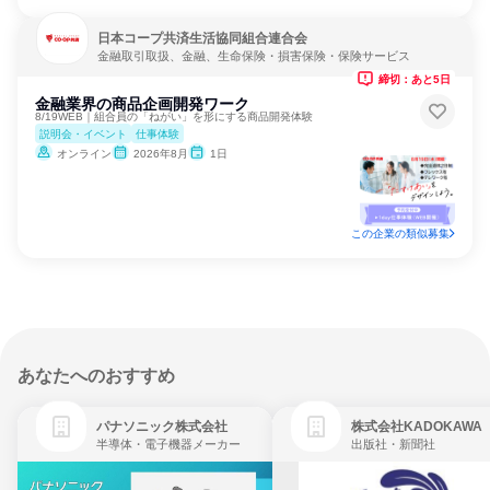
日本コープ共済生活協同組合連合会
金融取引取扱、金融、生命保険・損害保険・保険サービス
締切：あと5日
金融業界の商品企画開発ワーク
8/19WEB｜組合員の「ねがい」を形にする商品開発体験
説明会・イベント
仕事体験
オンライン
2026年8月
1日
この企業の類似募集
あなたへのおすすめ
パナソニック株式会社
株式会社KADOKAWA
半導体・電子機器メーカー
出版社・新聞社