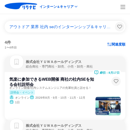
インターン
キャリア
＆
アウトドア 業界 社内 seのインターンシップ＆キャリア一覧
4件
関連度順
1〜4件目
株式会社ＹＵＷＡホールディングス
総合商社・専門商社・卸売、小売・卸売・商社
締切：8月17日
気楽に参加できるWEB開催 商社の社内SEを知
る会社説明会
オンライン開催/社内システムエンジニアの先輩社員と話せる！
説明会・イベント
オンライン
2026年8月・9月・10月・11月・12月
1日
株式会社ＹＵＷＡホールディングス