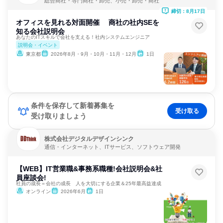
総合商社・専門商社・卸売、小売・卸売・商社
締切：8月17日
オフィスを見れる対面開催 商社の社内SEを
知る会社説明会
あなたのITスキルで会社を支える！社内システムエンジニア
説明会・イベント
東京都
2026年8月・9月・10月・11月・12月
1日
条件を保存して新着募集を
受け取る
受け取りましょう
株式会社デジタルデザインシンク
通信・インターネット、ITサービス、ソフトウェア開発
【WEB】IT営業職&事務系職種!会社説明会&社
員座談会!
社員の成長＝会社の成長 人を大切にする企業＆25年最高益達成
オンライン
2026年6月
1日