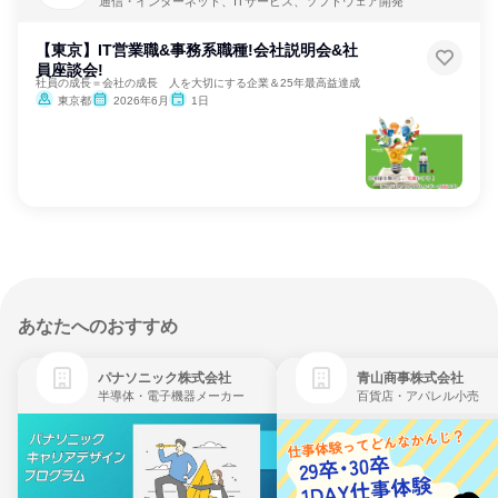
通信・インターネット、ITサービス、ソフトウェア開発
【東京】IT営業職&事務系職種!会社説明会&社
員座談会!
社員の成長＝会社の成長 人を大切にする企業＆25年最高益達成
東京都
2026年6月
1日
あなたへのおすすめ
パナソニック株式会社
青山商事株式会社
半導体・電子機器メーカー
百貨店・アパレル小売