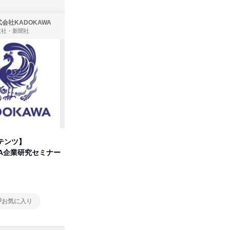
会社KADOKAWA
株式会社住まいず
版社・新聞社
製造・メーカー、建築設計
テンツ】
先着順・選考なし|注文住宅の総
【オンラ
WA企業研究セミナー
合職|会社説明会&社長座談会
業界の裏
明会
オンライン
オンラ
お気に入り
お気に入り