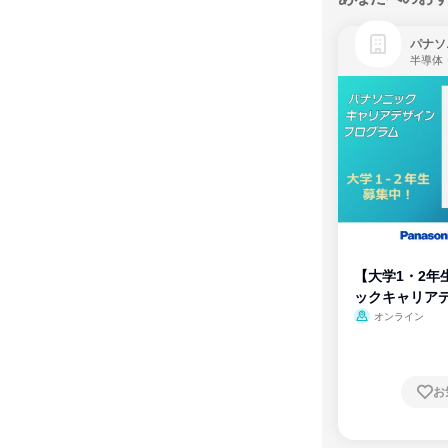
パナソ
半導体
【大学1・2年
ックキャリア
ム
オンライン
お