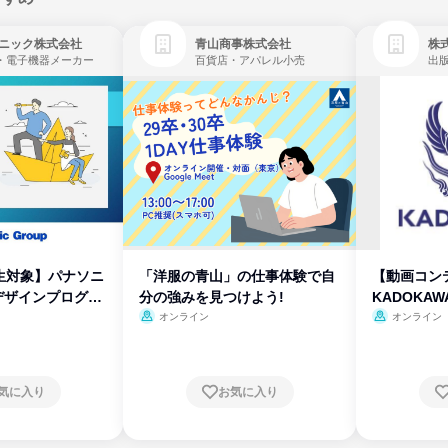
ニック株式会社
青山商事株式会社
株式
・電子機器メーカー
百貨店・アパレル小売
出
生対象】パナソニ
「洋服の青山」の仕事体験で自
【動画コン
デザインプログラ
分の強みを見つけよう!
KADOKA
オンライン
オンライン
気に入り
お気に入り