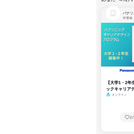
パナソ
半導体
【大学1・2年
ックキャリア
ム
オンライン
お