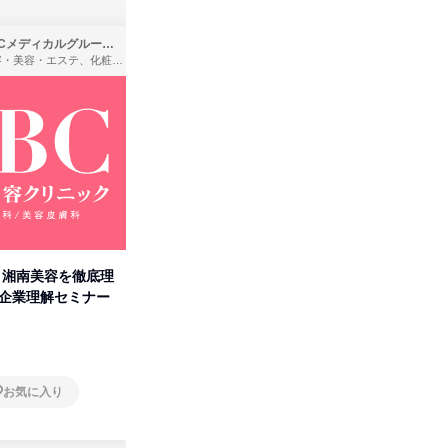
SBCメディカルグループ株式会社
株式会社バンダイ
理容・美容・エステ、化粧品・理美容用品小売、医療・病院
アパレル・繊維・スポーツメーカー、製造・メーカー、ゲーム制作・販売
卒】湘南美容を徹底理
人事の心を動かす「自己表現」
「洋服の
付企業理解セミナー
の極意/選考官の本音を動画で公
分の強み
開
オンライン
オンラ
お気に入り
お気に入り