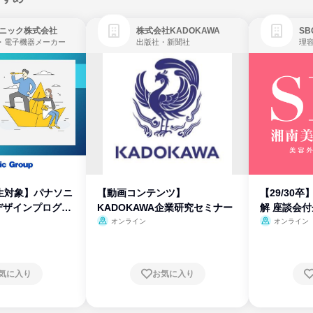
ニック株式会社
株式会社KADOKAWA
・電子機器メーカー
出版社・新聞社
生対象】パナソニ
【動画コンテンツ】
【29/30
デザインプログラ
KADOKAWA企業研究セミナー
解 座談会
オンライン
オンライン
気に入り
お気に入り