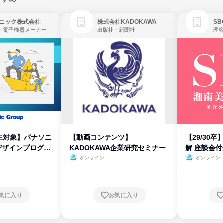
ニック株式会社
株式会社KADOKAWA
・電子機器メーカー
出版社・新聞社
生対象】パナソニ
【動画コンテンツ】
【29/30
デザインプログラ
KADOKAWA企業研究セミナー
解 座談会
オンライン
オンライン
気に入り
お気に入り