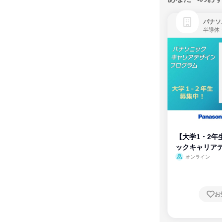
パナソ
半導体
【大学1・2年
ックキャリア
ム
オンライン
お