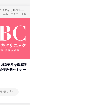
SBCメディカルグループ株式会社
株式会社バンダイ
理容・美容・エステ、化粧品・理美容用品小売、医療・病院
アパレル・繊維・スポーツメーカー、製造・メーカー、ゲーム制作・販売
卒】湘南美容を徹底理
人事の心を動かす「自己表現」
タカラト
付企業理解セミナー
の極意/選考官の本音を動画で公
ビ」を学
開
オンライン
オンラ
お気に入り
お気に入り