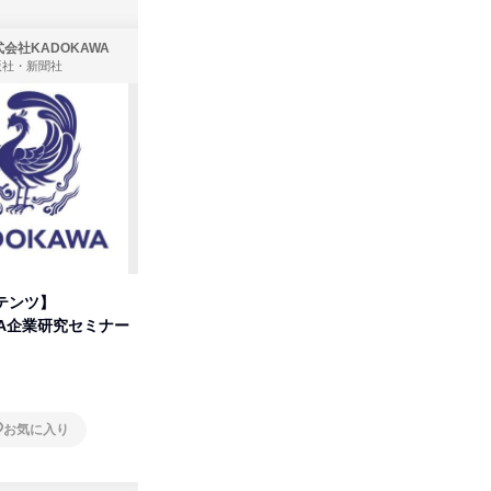
会社KADOKAWA
株式会社住まいず
版社・新聞社
製造・メーカー、建築設計
テンツ】
先着順・選考なし|注文住宅の総
タカラト
WA企業研究セミナー
合職|会社説明会&社長座談会
ビ」を学
オンライン
オンラ
お気に入り
お気に入り