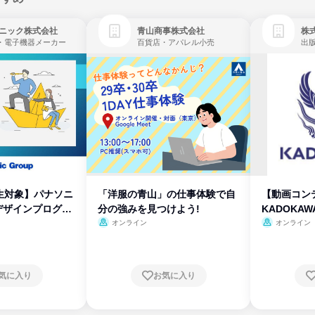
ニック株式会社
青山商事株式会社
株式
・電子機器メーカー
百貨店・アパレル小売
出
生対象】パナソニ
「洋服の青山」の仕事体験で自
【動画コン
デザインプログラ
分の強みを見つけよう!
KADOKA
オンライン
オンライン
気に入り
お気に入り