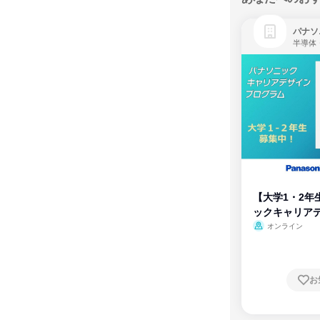
パナソ
半導体
【大学1・2年
ックキャリア
ム
オンライン
お