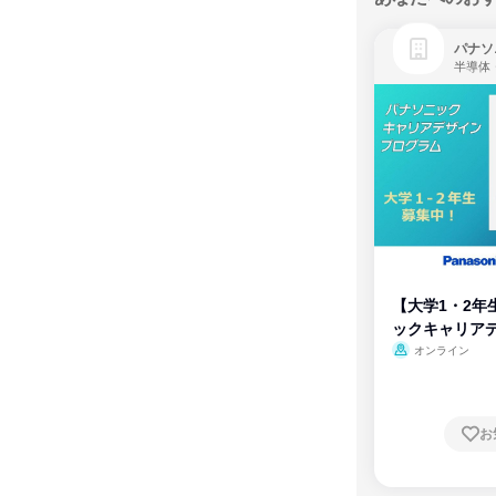
パナソ
半導体
【大学1・2年
ックキャリア
ム
オンライン
お