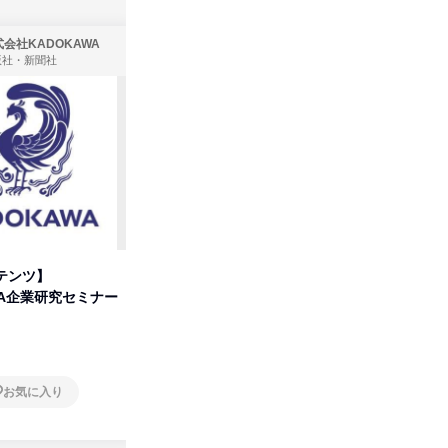
会社KADOKAWA
株式会社住まいず
版社・新聞社
製造・メーカー、建築設計
テンツ】
先着順・選考なし|注文住宅の総
プログラ
WA企業研究セミナー
合職|会社説明会&社長座談会
しくアル
オンライン
オンラ
お気に入り
お気に入り