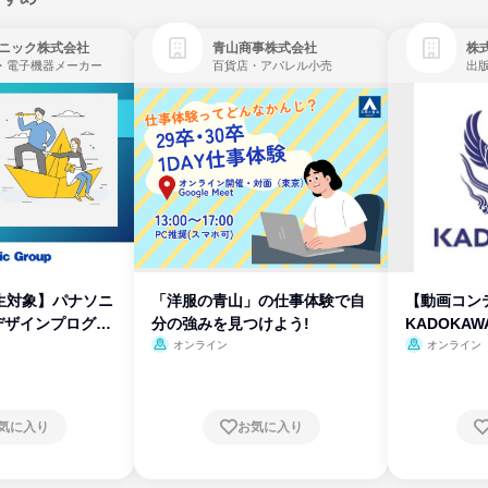
ニック株式会社
青山商事株式会社
株式
・電子機器メーカー
百貨店・アパレル小売
出
生対象】パナソニ
「洋服の青山」の仕事体験で自
【動画コン
デザインプログラ
分の強みを見つけよう!
KADOKA
オンライン
オンライン
気に入り
お気に入り