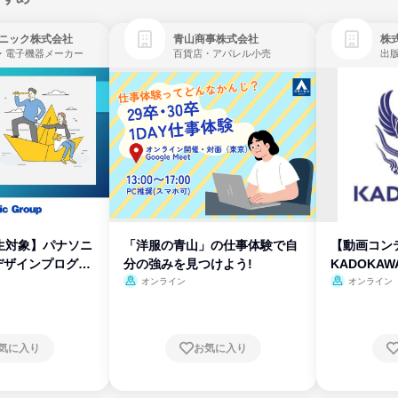
ニック株式会社
青山商事株式会社
株式
・電子機器メーカー
百貨店・アパレル小売
出
生対象】パナソニ
「洋服の青山」の仕事体験で自
【動画コン
デザインプログラ
分の強みを見つけよう!
KADOKA
オンライン
オンライン
気に入り
お気に入り