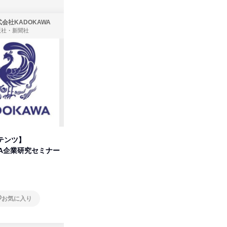
会社KADOKAWA
株式会社住まいず
版社・新聞社
製造・メーカー、建築設計
テンツ】
先着順・選考なし|注文住宅の総
タカラト
WA企業研究セミナー
合職|会社説明会&社長座談会
ビ」を学
オンライン
オンラ
お気に入り
お気に入り