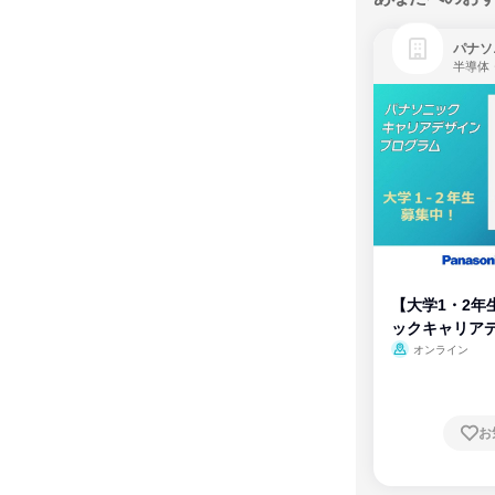
パナソ
半導体
【大学1・2年
ックキャリア
ム
オンライン
お