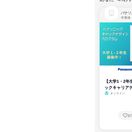
パナソ
半導体
【大学1・2年
ックキャリア
ム
オンライン
お