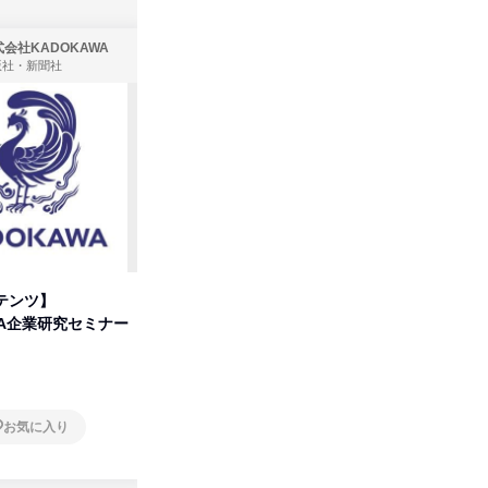
会社KADOKAWA
株式会社住まいず
版社・新聞社
製造・メーカー、建築設計
テンツ】
先着順・選考なし|注文住宅の総
【オンラ
WA企業研究セミナー
合職|会社説明会&社長座談会
業界の裏
明会
オンライン
オンラ
お気に入り
お気に入り