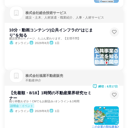
株式会社総合技術サービス
建設・土木、人材派遣・職業紹介、人事・人材サービス
10分・動画コンテンツ|公共インフラの“はじま
り”を知る
建設業界のイメージ、たぶん変わります。【文理不問】
オンライン
2026年8月
1日
株式会社福屋不動産販売
不動産仲介
締切：8月17日
【先着順・8/18】1時間の不動産業界研究セミ
ナー
残り枠数わずか！CMでもお馴染み♪オンライン＆1時間
説明会・イベント
オンライン
2026年8月
1日
この企業の類似募集