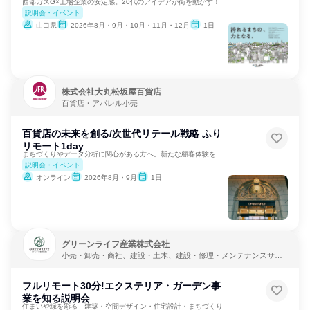
西部ガスG×上場企業の安定感。20代のアイデアが街を動かす！
説明会・イベント
山口県
2026年8月・9月・10月・11月・12月
1日
株式会社大丸松坂屋百貨店
百貨店・アパレル小売
百貨店の未来を創る/次世代リテール戦略 ふり
リモート1day
まちづくりやデータ分析に関心がある方へ。新たな顧客体験を創出
説明会・イベント
オンライン
2026年8月・9月
1日
グリーンライフ産業株式会社
小売・卸売・商社、建設・土木、建設・修理・メンテナンスサー
ビス
フルリモート30分!エクステリア・ガーデン事
業を知る説明会
住まいや緑を彩る 建築・空間デザイン・住宅設計・まちづくり