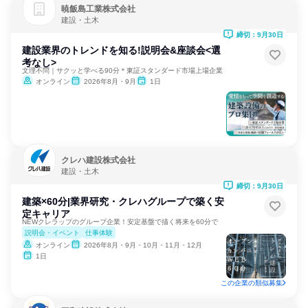
暁飯島工業株式会社
建設・土木
締切：9月30日
建設業界のトレンドを知る!説明会&座談会<選
考なし>
文理不問｜サクッと学べる90分＊東証スタンダード市場上場企業
オンライン
2026年8月・9月
1日
クレハ建設株式会社
建設・土木
締切：9月30日
建築×60分|業界研究・クレハグループで築く安
定キャリア
NEWクレラップのグループ企業！安定基盤で描く将来を60分で
説明会・イベント
仕事体験
オンライン
2026年8月・9月・10月・11月・12月
1日
この企業の類似募集