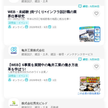
建築設計、建設・土木
締切：9月30日
WEB・未経験 |街づくり×インフラ設計職の業
界仕事研究
20～30代が7割・年休125日│地域密着の地図に残る仕事✨
説明会・イベント
オンライン
2026年8月・9月
1日
亀井工業株式会社
建築設計、建設・土木、建設・修理・メンテナンスサービス
締切：9月30日
【WEB】6事業を展開中の亀井工業の働き方改
革を学ぼう!
＼新卒定着率100％のホワイト企業／
説明会・イベント
オンライン
2026年8月・9月
1日
この企業の類似募集
株式会社秀光ビルド
建築設計、建設・土木、不動産