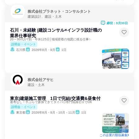
株式会社プラネット・コンサルタント
建築設計、建設・土木
締切：9月30日
石川・未経験 |建設コンサル×インフラ設計職の
業界仕事研究
20～30代が7割・年休125日│地域密着の地図に残る仕事✨
説明会・イベント
石川県
2026年8月・9月
1日
株式会社アサヒ
建設・土木
東京|建築施工管理 1日で完結/交通費&昼食付
選考なし！手ぶらで参加できてタイパ◎専門知識ゼロでOK
説明会・イベント
東京都
2026年8月・9月・10月・11月
1日
この企業の類似募集