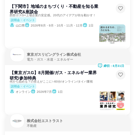
【下関市】地域のまちづくり・不動産を知る業
界研究&座談会
西部ガスG×上場企業の安定感。20代のアイデアが街を動かす！
説明会・イベント
山口県
2026年8月・9月・10月・11月・12月
1日
東京ガスリビングライン株式会社
電力・ガス・水道・エネルギー
締切：8月31日
【東京ガスG】8月開催/ガス・エネルギー業界
研究/参加特典
何から始める？の答えがここに✨60分/オンライン/タイパ重視
説明会・イベント
オンライン
2026年7月
1日
株式会社エストラスト
不動産