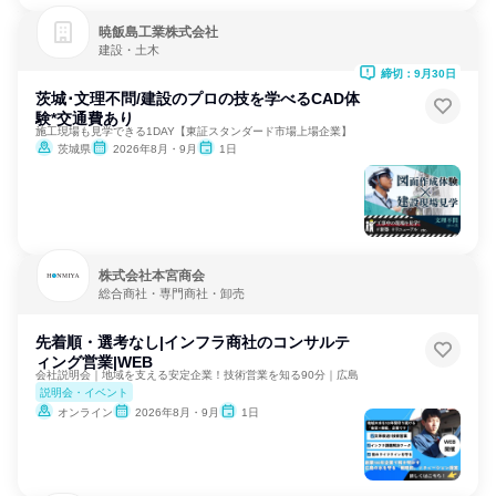
暁飯島工業株式会社
建設・土木
締切：9月30日
茨城･文理不問/建設のプロの技を学べるCAD体
験*交通費あり
施工現場も見学できる1DAY【東証スタンダード市場上場企業】
茨城県
2026年8月・9月
1日
株式会社本宮商会
総合商社・専門商社・卸売
先着順・選考なし|インフラ商社のコンサルテ
ィング営業|WEB
会社説明会｜地域を支える安定企業！技術営業を知る90分｜広島
説明会・イベント
オンライン
2026年8月・9月
1日