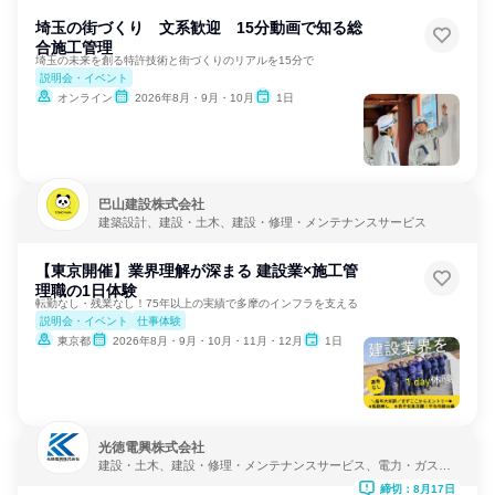
埼玉の街づくり 文系歓迎 15分動画で知る総
合施工管理
埼玉の未来を創る特許技術と街づくりのリアルを15分で
説明会・イベント
オンライン
2026年8月・9月・10月
1日
巴山建設株式会社
建築設計、建設・土木、建設・修理・メンテナンスサービス
【東京開催】業界理解が深まる 建設業×施工管
理職の1日体験
転勤なし・残業なし！75年以上の実績で多摩のインフラを支える
説明会・イベント
仕事体験
東京都
2026年8月・9月・10月・11月・12月
1日
光徳電興株式会社
建設・土木、建設・修理・メンテナンスサービス、電力・ガス・
水道・エネルギー
締切：8月17日