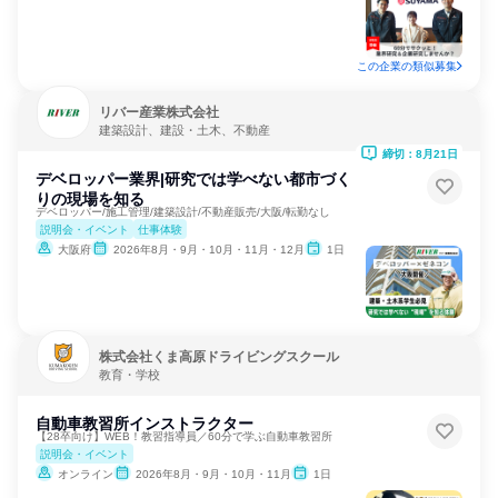
この企業の類似募集
リバー産業株式会社
建築設計、建設・土木、不動産
締切：8月21日
デベロッパー業界|研究では学べない都市づく
りの現場を知る
デベロッパー/施工管理/建築設計/不動産販売/大阪/転勤なし
説明会・イベント
仕事体験
大阪府
2026年8月・9月・10月・11月・12月
1日
株式会社くま高原ドライビングスクール
教育・学校
自動車教習所インストラクター
【28卒向け】WEB！教習指導員／60分で学ぶ自動車教習所
説明会・イベント
オンライン
2026年8月・9月・10月・11月
1日