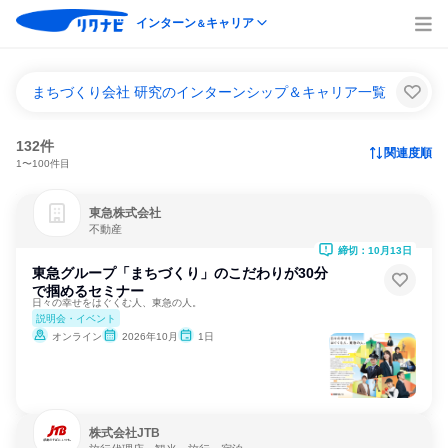
インターン
キャリア
＆
まちづくり会社 研究のインターンシップ＆キャリア一覧
132件
関連度順
1〜100件目
東急株式会社
不動産
締切：10月13日
東急グループ「まちづくり」のこだわりが30分
で掴めるセミナー
日々の幸せをはぐくむ人、東急の人。
説明会・イベント
オンライン
2026年10月
1日
株式会社JTB