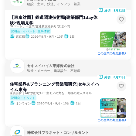
建設・土木、鉄道、インフラ・鉱業
締切：8月31日
【東京対面】鉄道関連技術職|建築部門1day体
験×現場見学
JRパートナー企業/交通費支給あり/文理不問
説明会・イベント
仕事体験
東京都
2026年8月・9月・10月
1日
この企業の類似募集
セキスイハイム東海株式会社
製造・メーカー、建築設計、不動産
締切：8月31日
住宅業界&プランニング営業職研究|セキスイハ
イム東海
座談会付｜AIに負けない一生モノの力を。究極の対人スキル
説明会・イベント
オンライン
2026年8月・9月・10月
1日
この企業の類似募集
株式会社プラネット・コンサルタント