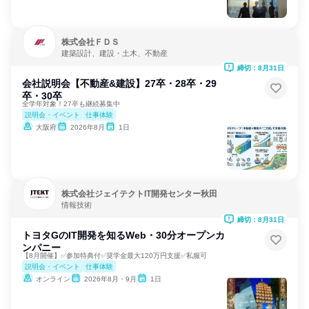
株式会社ＦＤＳ
建築設計、建設・土木、不動産
締切：8月31日
会社説明会【不動産&建設】27卒・28卒・29
卒・30卒
全学年対象！27卒も継続募集中
説明会・イベント
仕事体験
大阪府
2026年8月
1日
株式会社ジェイテクトIT開発センター秋田
情報技術
締切：8月31日
トヨタGのIT開発を知るWeb・30分オープンカ
ンパニー
【8月開催】✅参加特典付✅奨学金最大120万円支援✅私服可
説明会・イベント
仕事体験
オンライン
2026年8月・9月
1日