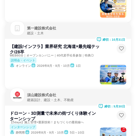
第一建設株式会社
建設・土木
締切：10月31日
【建設/インフラ】業界研究 北海道×最先端テッ
ク/28卒
WEB60分｜オープンカンパニー｜40代若手社長参加｜特典◎
説明会・イベント
オンライン
2026年8月・9月・10月
1日
須山建設株式会社
建築設計、建設・土木、不動産
締切：9月30日
ドローン・3D測量で未来の街づくり体験イン
ターンシップ
【5days】施工管理×最新技術！まちづくりの最前線へ
インターンシップ
静岡県
2026年8月・9月・10月
5日～10日