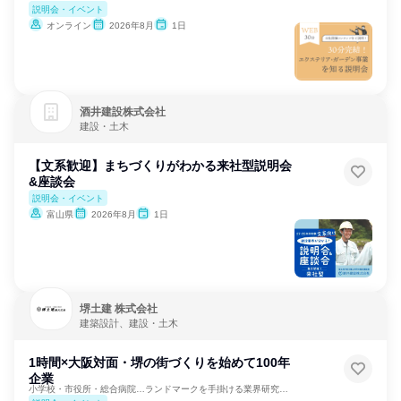
説明会・イベント
オンライン
2026年8月
1日
酒井建設株式会社
建設・土木
【文系歓迎】まちづくりがわかる来社型説明会
&座談会
説明会・イベント
富山県
2026年8月
1日
堺土建 株式会社
建築設計、建設・土木
1時間×大阪対面・堺の街づくりを始めて100年
企業
小学校・市役所・総合病院…ランドマークを手掛ける業界研究会！