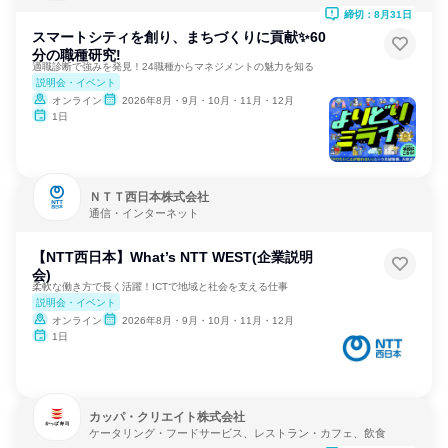
開発
締切：8月31日
スマートシティを創り、まちづくりに貢献✨60
分の職種研究!
適職診断で強みを発見！24職種からマネジメントの魅力を知る
説明会・イベント
オンライン
2026年8月・9月・10月・11月・12月
1日
ＮＴＴ西日本株式会社
通信・インターネット
【NTT西日本】What’s NTT WEST(企業説明
会)
柔軟な働き方で長く活躍！ICTで地域と社会を支える仕事
説明会・イベント
オンライン
2026年8月・9月・10月・11月・12月
1日
カッパ・クリエイト株式会社
ケータリング・フードサービス、レストラン・カフェ、飲食