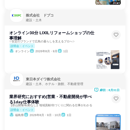
株式会社 ドプコ
建設・土木
オンライン30分 LIXILリフォームショップの仕
事理解
✨安定のブランドで広島の暮らしを支えるプロへ✨
説明会・イベント
オンライン
2026年8月・9月
1日
東日本ダイワ株式会社
建設・土木、ホテル・旅館、不動産管理
締切：8月31日
業界研究におすすめ|営業・不動産開発が学べ
る1day仕事体験
【郡山開催/転勤なし】地域貢献/街づくりに関わる仕事がわかる
説明会・イベント
福島県
2026年8月・9月・10月
1日