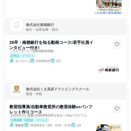
この企業の類似募集
株式会社南都銀行
銀行・信用金庫・貸付
28卒・南都銀行を知る動画コース!若手社員イ
ンタビュー付き!
（フルリモート / 短時間動画視聴）
説明会・イベント
オンライン
2026年6月
1日
株式会社くま高原ドライビングスクール
教育・学校
教習指導員/自動車教習所の教習体験orパンフ
レット作りコース
【28卒向け】愛媛の自動車教習所を知る！1dayプログラム
仕事体験
説明会・イベント
愛媛県
2026年8月・9月・10月・11月
1日