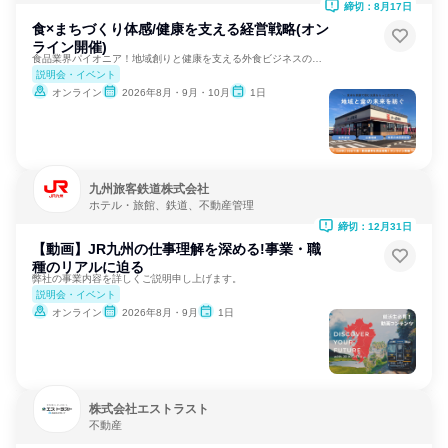
締切：8月17日
食×まちづくり体感/健康を支える経営戦略(オン
ライン開催)
食品業界パイオニア！地域創りと健康を支える外食ビジネスの裏側
説明会・イベント
オンライン
2026年8月・9月・10月
1日
九州旅客鉄道株式会社
ホテル・旅館、鉄道、不動産管理
締切：12月31日
【動画】JR九州の仕事理解を深める!事業・職
種のリアルに迫る
弊社の事業内容を詳しくご説明申し上げます。
説明会・イベント
オンライン
2026年8月・9月
1日
株式会社エストラスト
不動産