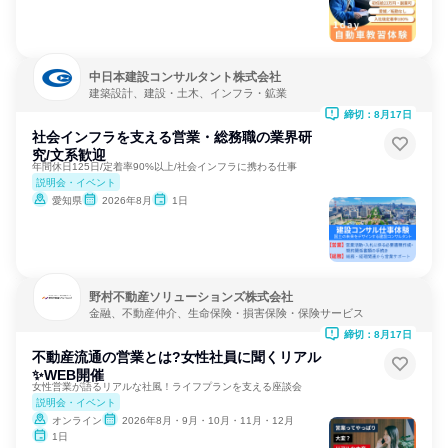
中日本建設コンサルタント株式会社
建築設計、建設・土木、インフラ・鉱業
締切：8月17日
社会インフラを支える営業・総務職の業界研
究/文系歓迎
年間休日125日/定着率90%以上/社会インフラに携わる仕事
説明会・イベント
愛知県
2026年8月
1日
野村不動産ソリューションズ株式会社
金融、不動産仲介、生命保険・損害保険・保険サービス
締切：8月17日
不動産流通の営業とは?女性社員に聞くリアル
✨️WEB開催
女性営業が語るリアルな社風！ライフプランを支える座談会
説明会・イベント
オンライン
2026年8月・9月・10月・11月・12月
1日