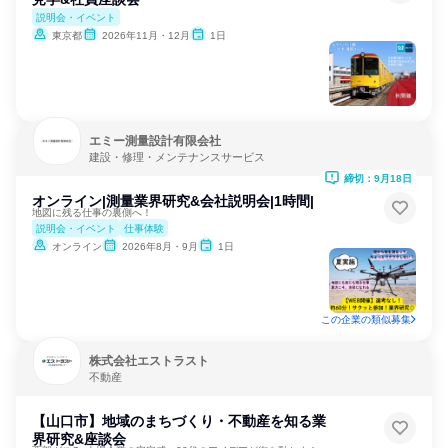
説明会・イベント
東京都
2026年11月・12月
1日
エミー測量設計有限会社
建設・修理・メンテナンスサービス
締切：9月18日
オンライン|測量業界研究&会社説明会|1時間|
地図に残る仕事の裏側へ！
説明会・イベント
仕事体験
オンライン
2026年8月・9月
1日
この企業の類似募集
株式会社エストラスト
不動産
【山口市】地域のまちづくり・不動産を知る業
界研究&座談会