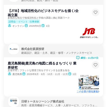
旅行代理店、観光・旅行・宿泊
【JTB】地域活性化のビジネスモデルを描く/企
画立案
多角的な視点で地域活性化と学校の課題に挑む実践ワーク
説明会・イベント
仕事体験
オンライン
2026年8月
1日
株式会社萩原技研
建築設計、建設・土木、建設・修理・メンテナンスサービス
締切：11月27日
鹿児島開催|鹿児島の地図に残るまちづくり 業
界研究
文理不問｜フラットな環境で街をデザインする企業を知る
鹿児島県
2026年8月・9月・10月・11月・12月
1日
この企業の類似募集
日研トータルソーシング株式会社
商用・産業用機械サービス、人事・人材サービス、ソフトウェア