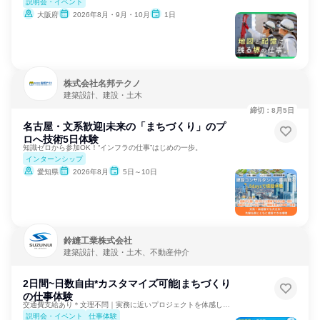
説明会・イベント
大阪府
2026年8月・9月・10月
1日
株式会社名邦テクノ
建築設計、建設・土木
締切：8月5日
名古屋・文系歓迎|未来の「まちづくり」のプ
ロへ技術5日体験
知識ゼロから参加OK！“インフラの仕事”はじめの一歩。
インターンシップ
愛知県
2026年8月
5日～10日
鈴縫工業株式会社
建築設計、建設・土木、不動産仲介
2日間~日数自由*カスタマイズ可能|まちづくり
の仕事体験
交通費支給あり＊文理不問｜実務に近いプロジェクトを体感しよう
説明会・イベント
仕事体験