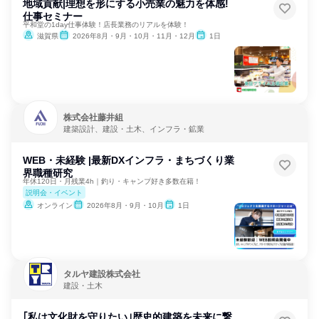
地域貢献|理想を形にする小売業の魅力を体感!
仕事セミナー
平和堂の1day仕事体験！店長業務のリアルを体験！
滋賀県
2026年8月・9月・10月・11月・12月
1日
株式会社藤井組
建築設計、建設・土木、インフラ・鉱業
WEB・未経験 |最新DXインフラ・まちづくり業
界職種研究
年休120日・月残業4h｜釣り・キャンプ好き多数在籍！
説明会・イベント
オンライン
2026年8月・9月・10月
1日
タルヤ建設株式会社
建設・土木
｢私は文化財を守りたい｣歴史的建築を未来に繋