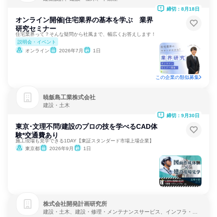
締切：8月18日
オンライン開催|住宅業界の基本を学ぶ 業界
研究セミナー
住宅業界って？そんな疑問から社風まで、幅広くお答えします！
説明会・イベント
オンライン
2026年7月
1日
この企業の類似募集
暁飯島工業株式会社
建設・土木
締切：9月30日
東京･文理不問/建設のプロの技を学べるCAD体
験*交通費あり
施工現場も見学できる1DAY【東証スタンダード市場上場企業】
東京都
2026年9月
1日
株式会社開発計画研究所
建設・土木、建設・修理・メンテナンスサービス、インフラ・鉱