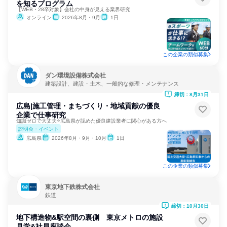
を知るプログラム
【WEB・28卒対象】会社の中身が見える業界研究
オンライン
2026年8月・9月
1日
この企業の類似募集
ダン環境設備株式会社
建築設計、建設・土木、一般的な修理・メンテナンス
締切：8月31日
広島|施工管理・まちづくり・地域貢献の優良
企業で仕事研究
知識ゼロで大丈夫⭐広島県が認めた優良建設業者に関心がある方へ
説明会・イベント
広島県
2026年8月・9月・10月
1日
この企業の類似募集
東京地下鉄株式会社
鉄道
締切：10月30日
地下構造物&駅空間の裏側 東京メトロの施設
見学&社員座談会