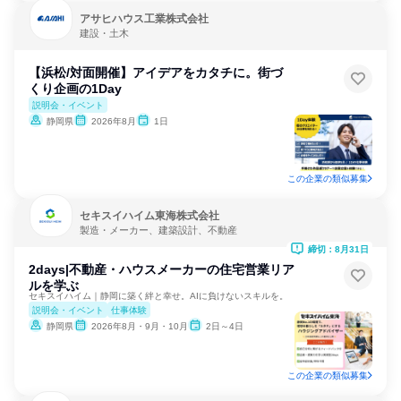
アサヒハウス工業株式会社
建設・土木
【浜松/対面開催】アイデアをカタチに。街づ
くり企画の1Day
説明会・イベント
静岡県
2026年8月
1日
この企業の類似募集
セキスイハイム東海株式会社
製造・メーカー、建築設計、不動産
締切：8月31日
2days|不動産・ハウスメーカーの住宅営業リア
ルを学ぶ
セキスイハイム｜静岡に築く絆と幸せ。AIに負けないスキルを。
説明会・イベント
仕事体験
静岡県
2026年8月・9月・10月
2日～4日
この企業の類似募集