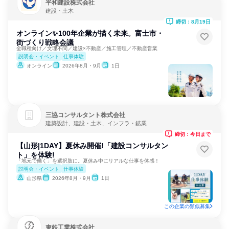
平和建設株式会社
建設・土木
締切：8月19日
オンライン✨100年企業が描く未来。富士市・
街づくり戦略会議
全職種向け／文理不問／建設×不動産／施工管理／不動産営業
説明会・イベント
仕事体験
オンライン
2026年8月・9月
1日
三協コンサルタント株式会社
建築設計、建設・土木、インフラ・鉱業
締切：今日まで
【山形|1DAY】夏休み開催!「建設コンサルタン
ト」を体験!
「地元で働く」を選択肢に。夏休み中にリアルな仕事を体感！
説明会・イベント
仕事体験
山形県
2026年8月・9月
1日
この企業の類似募集
東鉄工業株式会社