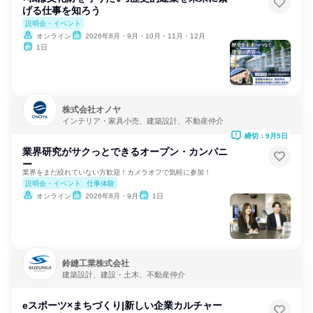
げる仕事を知ろう
説明会・イベント
オンライン
2026年8月・9月・10月・11月・12月
1日
株式会社オノヤ
インテリア・家具小売、建築設計、不動産仲介
締切：9月5日
業界研究がサクっとできるオープン・カンパニ
ー
業界をまだ絞れていない方歓迎！カメラオフで気軽に参加！
説明会・イベント
仕事体験
オンライン
2026年8月・9月
1日
鈴縫工業株式会社
建築設計、建設・土木、不動産仲介
eスポーツ×まちづくり|新しい企業カルチャー