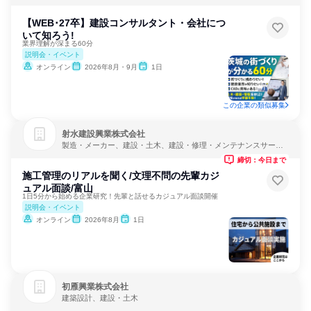
業
【WEB･27卒】建設コンサルタント・会社につ
いて知ろう!
業界理解が深まる60分
説明会・イベント
オンライン
2026年8月・9月
1日
この企業の類似募集
射水建設興業株式会社
製造・メーカー、建設・土木、建設・修理・メンテナンスサービ
ス
締切：今日まで
施工管理のリアルを聞く/文理不問の先輩カジ
ュアル面談/富山
1日5分から始める企業研究！先輩と話せるカジュアル面談開催
説明会・イベント
オンライン
2026年8月
1日
初雁興業株式会社
建築設計、建設・土木