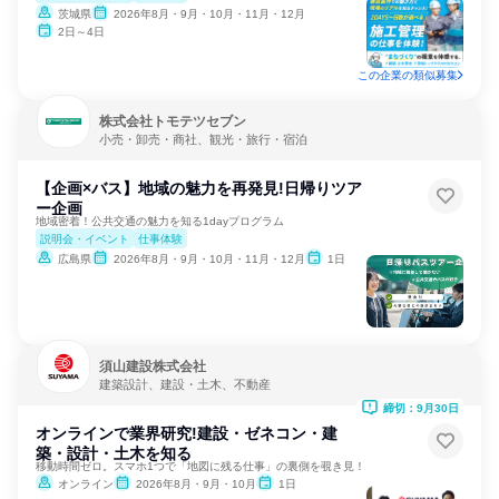
茨城県
2026年8月・9月・10月・11月・12月
2日～4日
この企業の類似募集
株式会社トモテツセブン
小売・卸売・商社、観光・旅行・宿泊
【企画×バス】地域の魅力を再発見!日帰りツア
ー企画
地域密着！公共交通の魅力を知る1dayプログラム
説明会・イベント
仕事体験
広島県
2026年8月・9月・10月・11月・12月
1日
須山建設株式会社
建築設計、建設・土木、不動産
締切：9月30日
オンラインで業界研究!建設・ゼネコン・建
築・設計・土木を知る
移動時間ゼロ。スマホ1つで「地図に残る仕事」の裏側を覗き見！
オンライン
2026年8月・9月・10月
1日